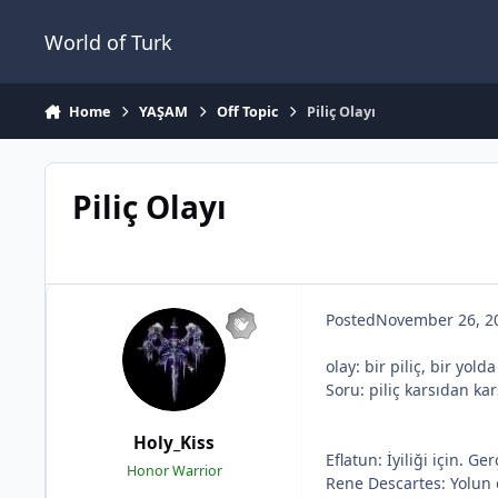
Jump to content
World of Turk
Home
YAŞAM
Off Topic
Piliç Olayı
Piliç Olayı
Posted
November 26, 2
olay: bir piliç, bir yold
Soru: piliç karsıdan ka
Holy_Kiss
Eflatun: İyiliği için. Ger
Honor Warrior
Rene Descartes: Yolun 