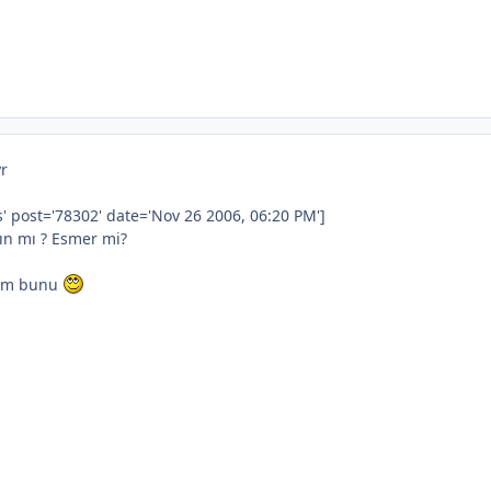
yr
' post='78302' date='Nov 26 2006, 06:20 PM']
ışın mı ? Esmer mi?
dim bunu