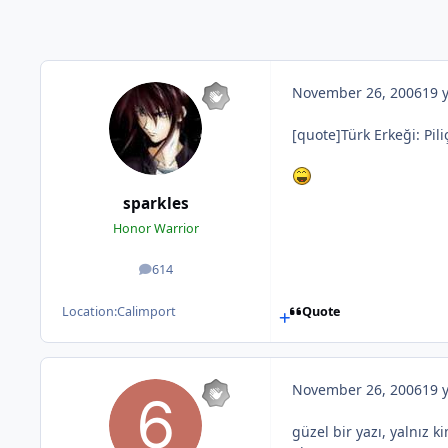
November 26, 2006
19 
[quote]Türk Erkeği: Pili
sparkles
Honor Warrior
614
posts
Location:
Calimport
Quote
November 26, 2006
19 
güzel bir yazı, yalnız 