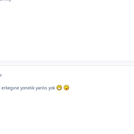
yr
k erkegıne yonelik yanlıs yok