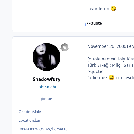
posts
favorilerim
Quote
November 26, 2006
19 
[quote name='Holy_Kiss
Türk Erkeği: Piliç.. Sar
[/quote]
farketmez
çok sev
Shadowfury
Epic Knight
1.8k
posts
Gender:
Male
Location:
İzmir
Interests:
w3,W0W,d2,metal,