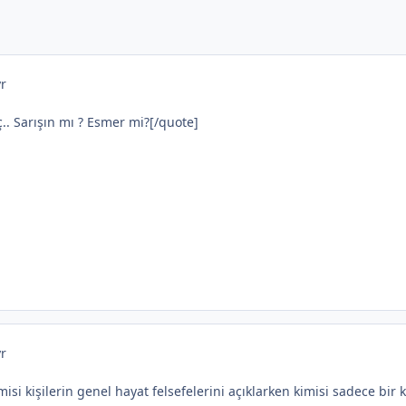
yr
ç.. Sarışın mı ? Esmer mi?[/quote]
yr
kimisi kişilerin genel hayat felsefelerini açıklarken kimisi sadece 