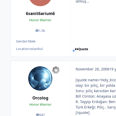
olmuş...
6sanit6arium6
Honor Warrior
1.5k
posts
Gender:
Male
Location:
istanbul
Quote
November 26, 2006
19 
[quote name='Holy_Kiss
olay: bir piliç, bir yold
Soru: piliç karsıdan kar
Bill Clinton: Anayasa ü
Orcolog
R. Tayyip Erdoğan: Ben
Honor Warrior
Türk Erkeği: Piliç.. Sar
[/quote]
647