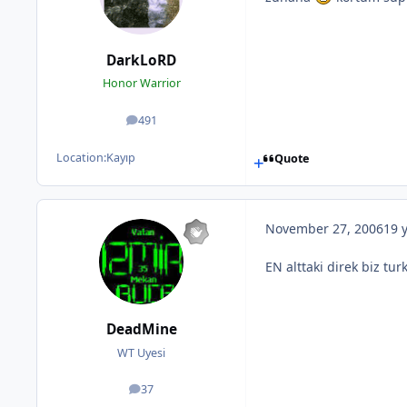
DarkLoRD
Honor Warrior
491
posts
Location:
Kayıp
Quote
November 27, 2006
19 
EN alttaki direk biz tur
DeadMine
WT Uyesi
37
posts