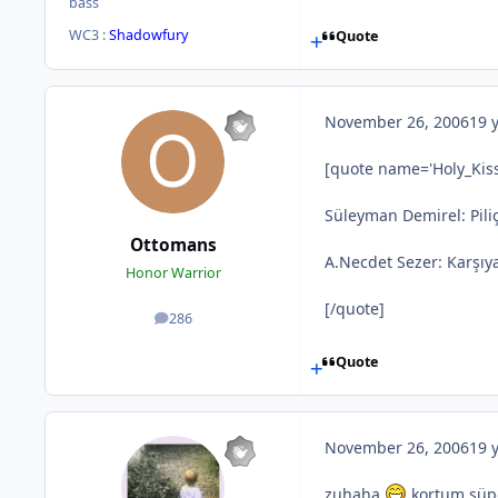
bass
WC3 :
Shadowfury
Quote
November 26, 2006
19 
[quote name='Holy_Kiss
Süleyman Demirel: Pil
Ottomans
A.Necdet Sezer: Karşıy
Honor Warrior
[/quote]
286
posts
Quote
November 26, 2006
19 
zuhaha
kortum süp