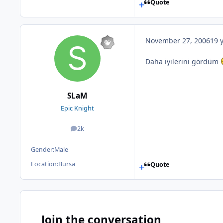
Quote
November 27, 2006
19 
Daha iyilerini gördüm
SLaM
Epic Knight
2k
posts
Gender:
Male
Location:
Bursa
Quote
Join the conversation