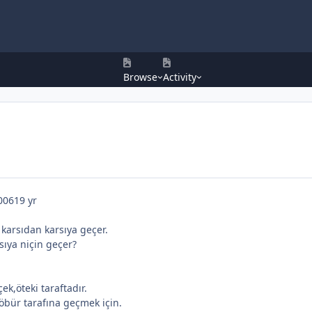
Browse
Activity
006
19 yr
a karsıdan karsıya geçer.
rsıya niçin geçer?
çek,öteki taraftadır.
öbür tarafına geçmek için.