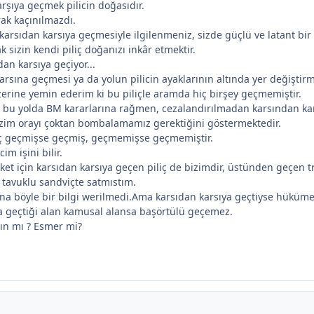
arşıya geçmek pilicin doğasıdır.
rak kaçınılmazdı.
 karsıdan karsıya geçmesiyle ilgilenmeniz, sizde güçlü ve latant bi
sizin kendi piliç doğanızı inkâr etmektir.
dan karsıya geçiyor...
 karsına geçmesi ya da yolun pilicin ayaklarının altında yer değiştir
zerine yemin ederim ki bu piliçle aramda hiç birşey geçmemiştir.
n bu yolda BM kararlarına rağmen, cezalandırılmadan karsından ka
zim orayı çoktan bombalamamız gerektiğini göstermektedir.
iç geçmişse geçmiş, geçmemişse geçmemiştir.
im işini bilir.
et için karsıdan karsıya geçen piliç de bizimdir, üstünden geçen tr
 tavuklu sandviçte satmıstım.
ana böyle bir bilgi werilmedi.Ama karsıdan karsıya geçtiyse hüküme
a geçtiği alan kamusal alansa başörtülü geçemez.
ışın mı ? Esmer mi?