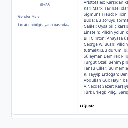
Aristotales: Karşıdan k
438
posts
Karl Marx: Tarihsel ola
Sigmuns Freud: Pilicin
Gender:
Male
Buda: Bu soruyu sormak 
Location:
bilgisayarın basında..
Galilei: Oysa piliç karsı
Einstein: Pilicin yolun
Bill Clinton: Anayasa ü
George W. Bush: Pilici
tutmaktır.Bu durum, bi
Süleyman Demirel: Pil
Turgut Özal: Benim pilic
Tansu Çiller: Bu memlek
R. Tayyip Erdoğan: Ben
Abdullah Gül: Hayır, b
A.Necdet Sezer: Karşıy
Türk Erkeği: Piliç.. Sar
Quote