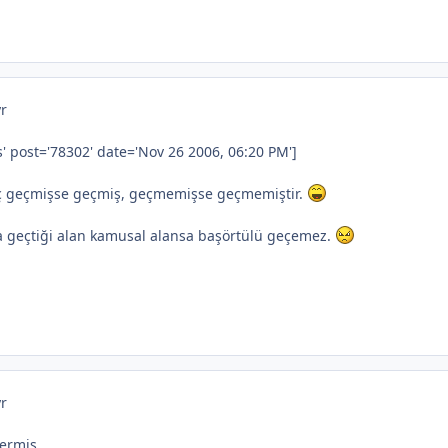
yr
' post='78302' date='Nov 26 2006, 06:20 PM']
iç geçmişse geçmiş, geçmemişse geçmemiştir.
a geçtiği alan kamusal alansa başörtülü geçemez.
yr
ermiş