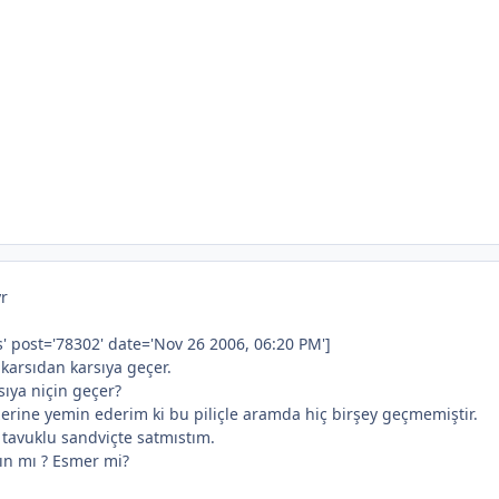
yr
' post='78302' date='Nov 26 2006, 06:20 PM']
a karsıdan karsıya geçer.
sıya niçin geçer?
zerine yemin ederim ki bu piliçle aramda hiç birşey geçmemiştir.
 tavuklu sandviçte satmıstım.
ışın mı ? Esmer mi?