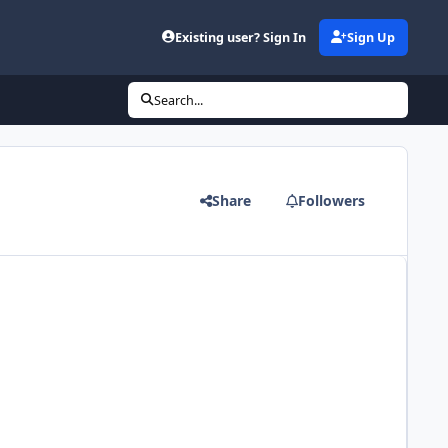
Existing user? Sign In
Sign Up
Search...
Share
Followers