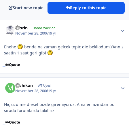
Start new topic
Reply to this topic
Olorin
Honor Warrior
November 28, 2006
19 yr
Ehehe
bende ne zaman gelcek topic die bekliodum.YAnnız
saatin 1 saat geri gibi
Quote
Mohikan
WT Uyesi
November 28, 2006
19 yr
Hiç üzülme diesel bizde giremiyoruz. Ama en azından bu
sırada forumlarda takılırız.
Quote