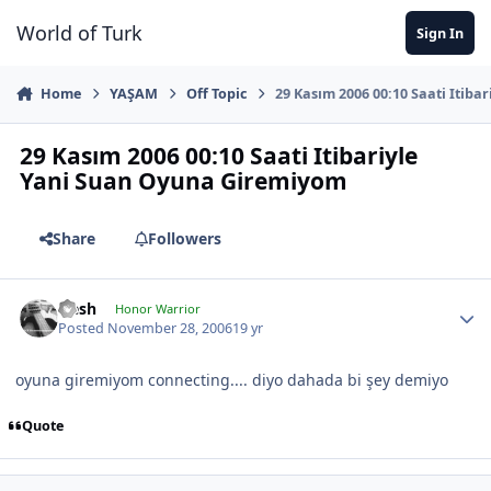
Jump to content
World of Turk
Sign In
Home
YAŞAM
Off Topic
29 Kasım 2006 00:10 Saati Itib
29 Kasım 2006 00:10 Saati Itibariyle
Yani Suan Oyuna Giremiyom
Share
Followers
Qesh
Honor Warrior
Posted
November 28, 2006
19 yr
oyuna giremiyom connecting.... diyo dahada bi şey demiyo
Quote