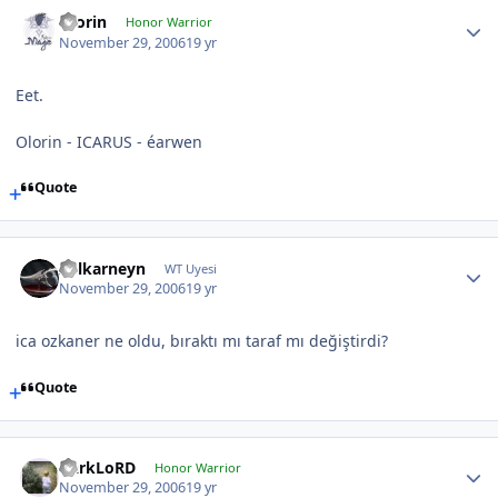
Olorin
Honor Warrior
November 29, 2006
19 yr
Eet.
Olorin - ICARUS - éarwen
Quote
Zulkarneyn
WT Uyesi
November 29, 2006
19 yr
ica ozkaner ne oldu, bıraktı mı taraf mı değiştirdi?
Quote
DarkLoRD
Honor Warrior
November 29, 2006
19 yr