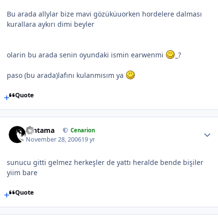
Bu arada allylar bize mavi gözüküuorken hordelere dalması
kurallara aykırı dimi beyler
olarin bu arada senin oyundaki ismin earwenmi
_?
paso (bu arada)lafını kulanmısım ya
Quote
Gintama
Cenarion
November 28, 2006
19 yr
sunucu gitti gelmez herkeşler de yattı heralde bende bişiler
yiim bare
Quote