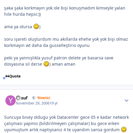
şaka şaka korkmayın yok ole bişi konuşmadım kimseyle yalan
hile hurda hepsi:))
ama ya olursa
)
soru işareti oluşturdum mu akıllarda ehehe yok yok bişi olmaz
korkmayın wt daha da gusselleştirio oyunu
peki ya yannışlıkla yusuf patron delete ye basarsa save
dosyasına sil derse
) aman aman
Quote
Yusuf
Yönetici
November 29, 2006
19 yr
Suncuya bısey oldugu yok Datacenter gece 05 e kadar network
çalışması yapmıs (bildirilmeyen çalışmalar) bu gece erken
uyumuştum artık naptıysanız 4 te uyandım sansa gordum