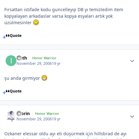
Fırsattan istifade kodu guncelleyıp DB yı temizledim item
kopyalayan arkadaslar varsa kopya esyaları artık yok
üzülmesinler
Quote
Ireth
Honor Warrior
November 29, 2006
19 yr
şu anda girmiyor
Quote
Olorin
Honor Warrior
November 29, 2006
19 yr
Ozkaner elessar oldu ayı eti düşürmek için hillsbrad de ayı