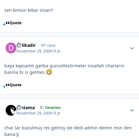
sen kimsin kibar insan?
Quote
Delikadir
WT Uyesi
November 29, 2006
19 yr
baya kapsamli galiba guncellestirmeler insallah charlarin
basina bi is gelmes
Quote
Gintama
Cenarion
November 29, 2006
19 yr
char lar bozulmuş res gelmiş ole dedi admin demin msn den
bana:))