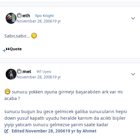
Opeth
Epic Knight
November 28, 2006
19 yr
Sabır,sabır...
Quote
Ahmet
WT Uyesi
November 28, 2006
19 yr
sunucu yokken oyuna girmeyi başarabilen ark var mı
acaba ?
sunucu bugun bu gece gelmicek galiba sunucuların hepsi
down yusuf kapattı uyudu heralde karnım da acıktı bişiler
yiyip yatıcam sunucu gelmezse yarım saate kadar
Edited
November 28, 2006
19 yr
by Ahmet