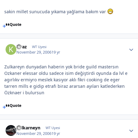
sakin millet sunucuda yıkama yağlama bakım var
Quote
Kiraz
WT Uyesi
November 29, 2006
19 yr
Zulkareyn dunyadan haberin yok bride guild mastersın
Ozkaner elessar oldu sadece isim değiştirdi oyunda da lvl e
agırlıkv ermiyro meslek kasıyor aklı fikri cooking de eger
tarren mills e gidip etrafı biraz ararsan ayıları katlederken
Özknaer i bulursun
Quote
Zulkarneyn
WT Uyesi
November 29, 2006
19 yr