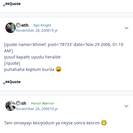
Quote
Opeth
Epic Knight
November 28, 2006
19 yr
[quote name='Ahmet' post='78733' date='Nov 29 2006, 01:19
AM']
yusuf kapattı uyudu heralde
[/quote]
puhahaha koptum burda
Quote
Qesh
Honor Warrior
November 28, 2006
19 yr
Tam onixxyayı kesiyodum ya neyse sonra kesrim