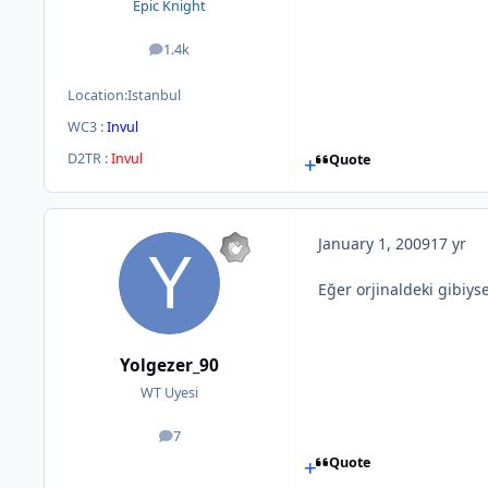
Epic Knight
1.4k
posts
Location:
Istanbul
WC3 :
Invul
D2TR :
Invul
Quote
January 1, 2009
17 yr
Eğer orjinaldeki gibiys
Yolgezer_90
WT Uyesi
7
posts
Quote