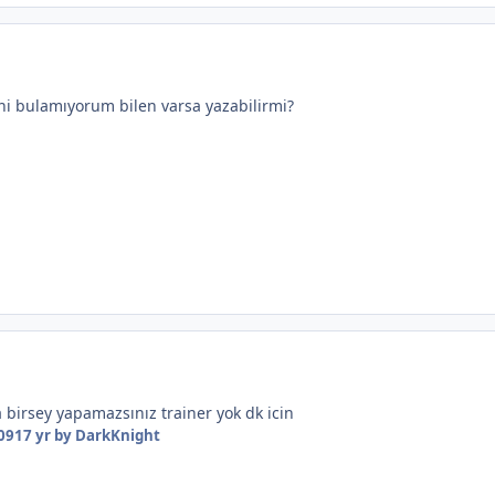
ni bulamıyorum bilen varsa yazabilirmi?
a birsey yapamazsınız trainer yok dk icin
09
17 yr
by DarkKnight