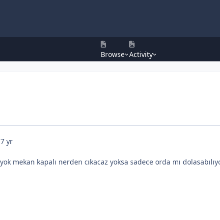
Browse
Activity
7 yr
s yok mekan kapalı nerden cıkacaz yoksa sadece orda mı dolasabılıyo