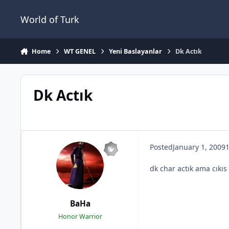
Jump to content
World of Turk
Home
WT GENEL
Yeni Baslayanlar
Dk Actık
Dk Actık
Posted
January 1, 2009
1
dk char actık ama cıkı
BaHa
Honor Warrior