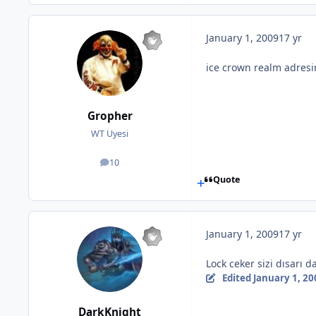
January 1, 2009
17 yr
ice crown realm adresi
Gropher
WT Uyesi
10
posts
Quote
January 1, 2009
17 yr
Lock ceker sizi dısarı d
Edited
January 1, 20
DarkKnight