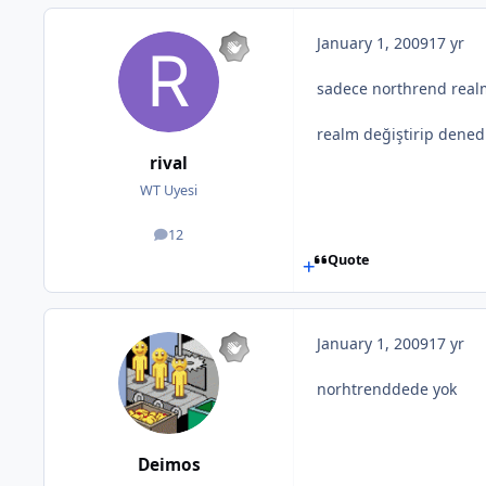
January 1, 2009
17 yr
sadece northrend realm
realm değiştirip dened
rival
WT Uyesi
12
posts
Quote
January 1, 2009
17 yr
norhtrenddede yok
Deimos