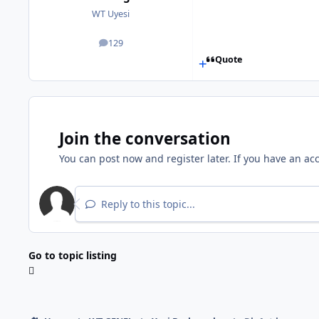
WT Uyesi
129
posts
Quote
Join the conversation
You can post now and register later. If you have an ac
Reply to this topic...
Go to topic listing