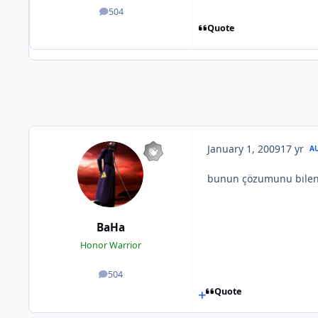
504
posts
Quote
January 1, 2009
17 yr
A
bunun çözumunu bılen
BaHa
Honor Warrior
504
posts
Quote