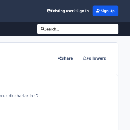
Existing user? Sign In
Sign Up
Search...
Share
Followers
ruz dk charlar la :D