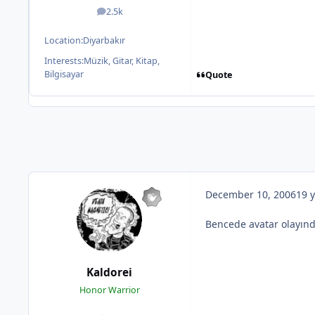
2.5k
posts
Location:
Diyarbakır
Interests:
Müzik, Gitar, Kitap,
Bilgisayar
Quote
December 10, 2006
19 y
Bencede avatar olayın
Kaldorei
Honor Warrior