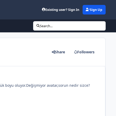
Existing user? Sign In
Sign Up
Search...
Share
Followers
ük boyu oluyor.Değişmiyor avatar,sorun nedir sizce?