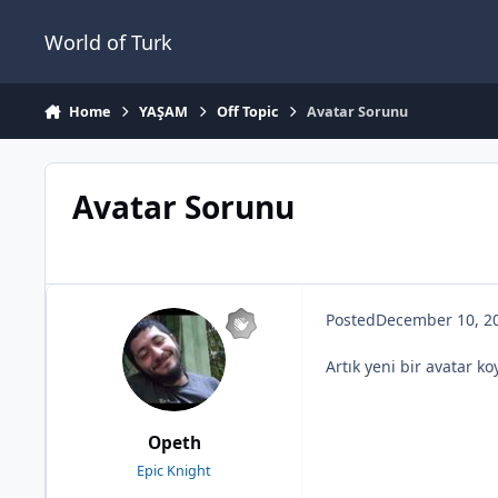
Jump to content
World of Turk
Home
YAŞAM
Off Topic
Avatar Sorunu
Avatar Sorunu
Posted
December 10, 2
Artık yeni bir avatar 
Opeth
Epic Knight