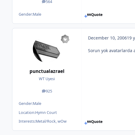
564
posts
Gender:
Male
Quote
December 10, 2006
19 y
Sorun yok avatarlarda
punctualazrael
WT Uyesi
925
posts
Gender:
Male
Location:
Hymn Court
Interests:
Metal/Rock, wOw
Quote