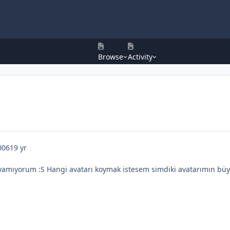
Browse
Activity
006
19 yr
koyamıyorum :S Hangi avatarı koymak istesem simdiki avatarımın büy