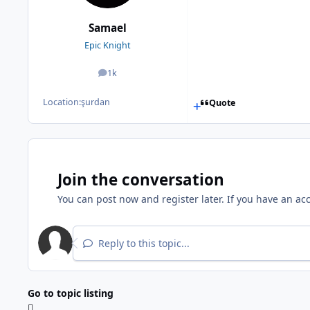
Samael
Epic Knight
1k
posts
Location:
şurdan
Quote
Join the conversation
You can post now and register later. If you have an ac
Reply to this topic...
Go to topic listing