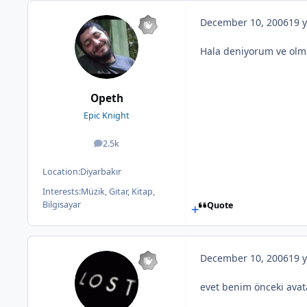
December 10, 2006
19 y
Hala deniyorum ve olm
Opeth
Epic Knight
2.5k
posts
Location:
Diyarbakır
Interests:
Müzik, Gitar, Kitap,
Bilgisayar
Quote
December 10, 2006
19 y
evet benim önceki avata