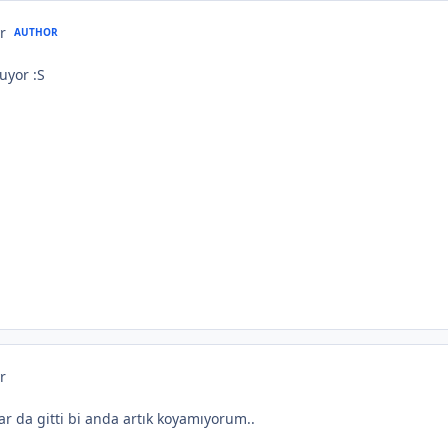
r
AUTHOR
uyor :S
r
r da gitti bi anda artık koyamıyorum..