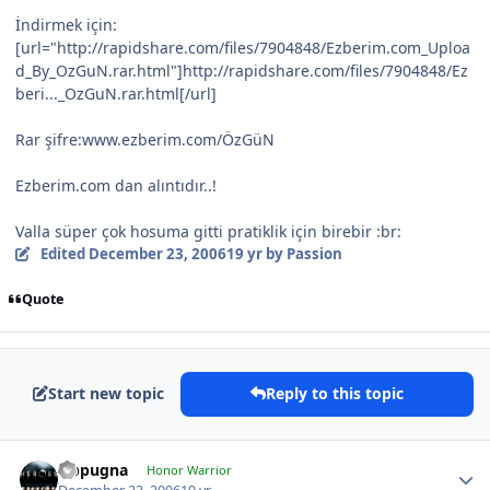
İndirmek için:
[url="http://rapidshare.com/files/7904848/Ezberim.com_Uploa
d_By_OzGuN.rar.html"]http://rapidshare.com/files/7904848/Ez
beri..._OzGuN.rar.html[/url]
Rar şifre:www.ezberim.com/ÖzGüN
Ezberim.com dan alıntıdır..!
Valla süper çok hosuma gitti pratiklik için birebir :br:
Edited
December 23, 2006
19 yr
by Passion
Quote
Start new topic
Reply to this topic
Oppugna
Honor Warrior