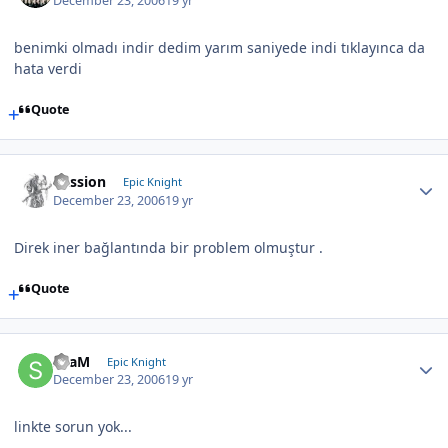
December 23, 2006
19 yr
benimki olmadı indir dedim yarım saniyede indi tıklayınca da
hata verdi
Quote
Passion
Epic Knight
December 23, 2006
19 yr
Direk iner bağlantında bir problem olmuştur .
Quote
SLaM
Epic Knight
December 23, 2006
19 yr
linkte sorun yok...