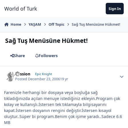
Jump to content
World of Turk
Sign In
Home
YAŞAM
Off Topic
Sağ Tuş Menüsüne Hükmet!
Sağ Tuş Menüsüne Hükmet!
Share
Followers
Passion
Epic Knight
Posted
December 23, 2006
19 yr
Farenizle herhangi bir dosyaya veya boşluğa sağ
tıkladığınızda açılan menuye istediğiniz ekleyin.Program çok
kolay ve kullanışlı.İstersen tek tıklamayla bilgisayarını
kapat.İstersen dosyanın rengini değiştir.İstersen kısayol
oluştur..Süper bi program.Benim çok işime yaradı..Sadece 6.6
MB