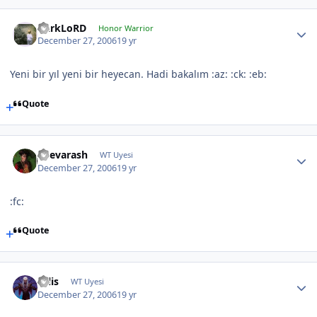
DarkLoRD
Honor Warrior
December 27, 2006
19 yr
Yeni bir yıl yeni bir heyecan. Hadi bakalım :az: :ck: :eb:
Quote
Shevarash
WT Uyesi
December 27, 2006
19 yr
:fc:
Quote
calis
WT Uyesi
December 27, 2006
19 yr