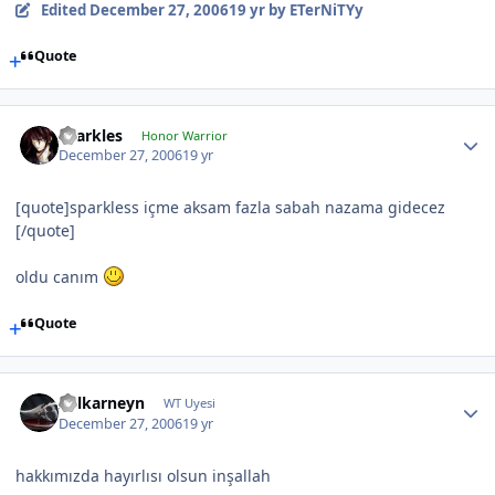
Edited
December 27, 2006
19 yr
by ETerNiTYy
Quote
sparkles
Honor Warrior
December 27, 2006
19 yr
[quote]sparkless içme aksam fazla sabah nazama gidecez
[/quote]
oldu canım
Quote
Zulkarneyn
WT Uyesi
December 27, 2006
19 yr
hakkımızda hayırlısı olsun inşallah