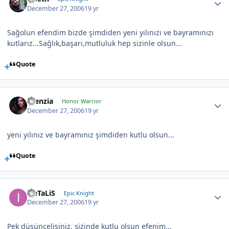
December 27, 2006
19 yr
Sağolun efendim bizde şimdiden yeni yılınızı ve bayramınızı
kutlarız...Sağlık,başarı,mutluluk hep sizinle olsun...
Quote
silenzia
Honor Warrior
December 27, 2006
19 yr
yeni yılınız ve bayramınız şimdiden kutlu olsun...
Quote
iLeTaLiS
Epic Knight
December 27, 2006
19 yr
Pek düşüncelisiniz, sizinde kutlu olsun efenim...