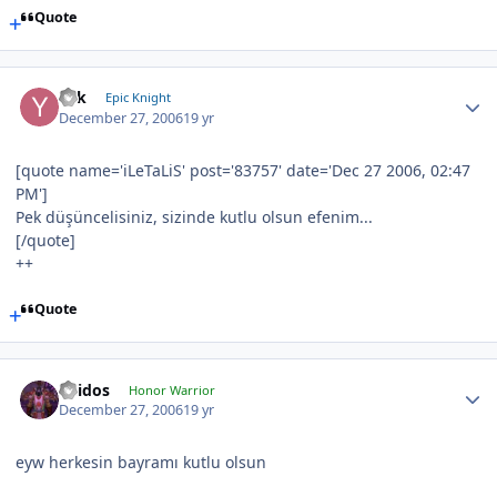
Quote
Yek
Epic Knight
December 27, 2006
19 yr
[quote name='iLeTaLiS' post='83757' date='Dec 27 2006, 02:47
PM']
Pek düşüncelisiniz, sizinde kutlu olsun efenim...
[/quote]
++
Quote
Thidos
Honor Warrior
December 27, 2006
19 yr
eyw herkesin bayramı kutlu olsun