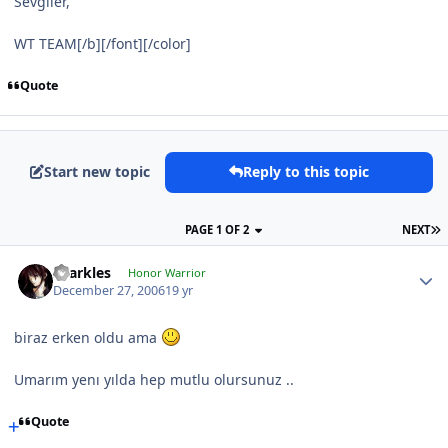
Sevgiler,
WT TEAM[/b][/font][/color]
Quote
Start new topic
Reply to this topic
PAGE 1 OF 2
NEXT
sparkles
Honor Warrior
December 27, 2006
19 yr
biraz erken oldu ama
Umarım yenı yılda hep mutlu olursunuz ..
Quote