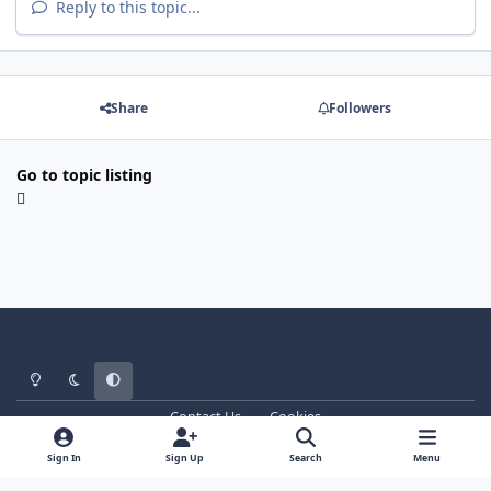
Reply to this topic...
Share
Followers
Go to topic listing
Light Mode
Dark Mode
System Preference
Contact Us
Cookies
WT - http://www.ebattle.net
Powered by
Invision Community
Sign In
Sign Up
Search
Menu