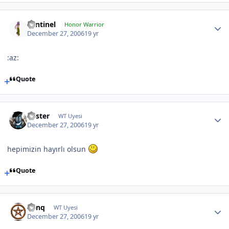
Sentinel
Honor Warrior
December 27, 2006
19 yr
:az:
Quote
Foster
WT Uyesi
December 27, 2006
19 yr
hepimizin hayırlı olsun
Quote
Vanq
WT Uyesi
December 27, 2006
19 yr