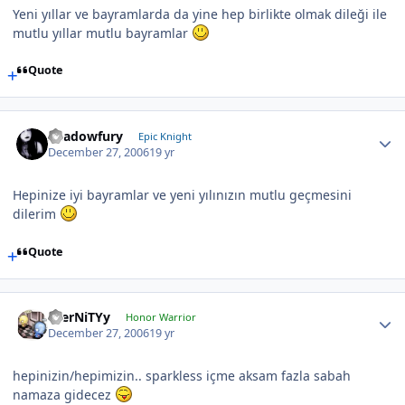
Yeni yıllar ve bayramlarda da yine hep birlikte olmak dileği ile
mutlu yıllar mutlu bayramlar
Quote
Shadowfury
Epic Knight
December 27, 2006
19 yr
Hepinize iyi bayramlar ve yeni yılınızın mutlu geçmesini
dilerim
Quote
ETerNiTYy
Honor Warrior
December 27, 2006
19 yr
hepinizin/hepimizin.. sparkless içme aksam fazla sabah
namaza gidecez