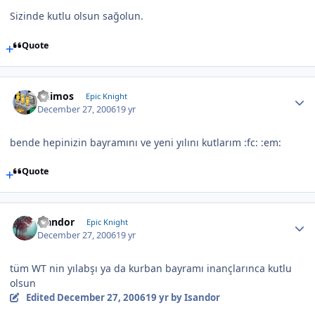
Sizinde kutlu olsun sağolun.
Quote
Deimos
Epic Knight
December 27, 2006
19 yr
bende hepinizin bayramını ve yeni yılını kutlarım :fc: :em:
Quote
Isandor
Epic Knight
December 27, 2006
19 yr
tüm WT nin yılabşı ya da kurban bayramı inançlarınca kutlu
olsun
Edited
December 27, 2006
19 yr
by Isandor