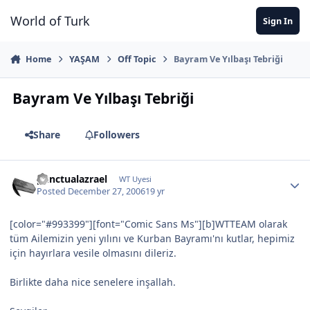
Jump to content
World of Turk
Sign In
Home
YAŞAM
Off Topic
Bayram Ve Yılbaşı Tebriği
Bayram Ve Yılbaşı Tebriği
Share
Followers
punctualazrael
WT Uyesi
Posted
December 27, 2006
19 yr
[color="#993399"][font="Comic Sans Ms"][b]WTTEAM olarak
tüm Ailemizin yeni yılını ve Kurban Bayramı'nı kutlar, hepimiz
için hayırlara vesile olmasını dileriz.
Birlikte daha nice senelere inşallah.