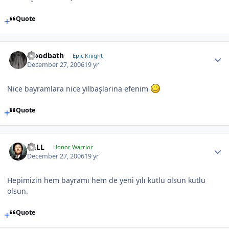
Quote
bloodbath
Epic Knight
December 27, 2006
19 yr
Nice bayramlara nice yilbaşlarina efenim
Quote
BuLL
Honor Warrior
December 27, 2006
19 yr
Hepimizin hem bayramı hem de yeni yılı kutlu olsun kutlu
olsun.
Quote