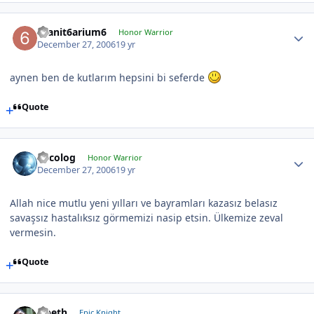
6sanit6arium6
Honor Warrior
December 27, 2006
19 yr
aynen ben de kutlarım hepsini bi seferde
Quote
Orcolog
Honor Warrior
December 27, 2006
19 yr
Allah nice mutlu yeni yılları ve bayramları kazasız belasız
savaşsız hastalıksız görmemizi nasip etsin. Ülkemize zeval
vermesin.
Quote
Opeth
Epic Knight