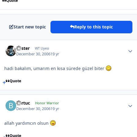
Quote
Start new topic
Reply to this topic
Foster
WT Uyesi
December 30, 2006
19 yr
hadi bakalım, umarım en kısa sürede güzel biter
Quote
Bartuc
Honor Warrior
December 30, 2006
19 yr
allah yardımcın olsun
Quote