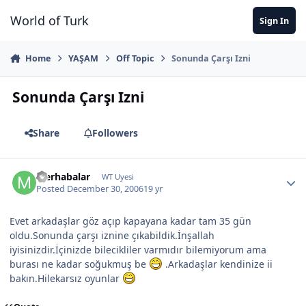
Jump to content
World of Turk
Sign In
Home
YAŞAM
Off Topic
Sonunda Çarşı Izni
Sonunda Çarşı Izni
Share
Followers
Merhabalar
WT Uyesi
Posted
December 30, 2006
19 yr
Evet arkadaşlar göz açıp kapayana kadar tam 35 gün
oldu.Sonunda çarşı iznine çıkabildik.İnşallah
iyisinizdir.İçinizde bilecikliler varmıdır bilemiyorum ama
burası ne kadar soğukmuş be
.Arkadaşlar kendinize ii
bakın.Hilekarsız oyunlar