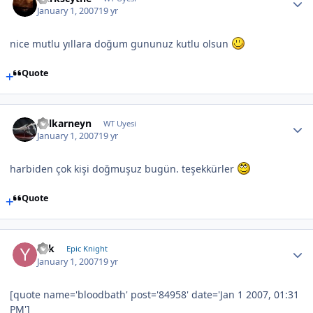
January 1, 2007
19 yr
nice mutlu yıllara doğum gununuz kutlu olsun
Quote
Zulkarneyn
WT Uyesi
January 1, 2007
19 yr
harbiden çok kişi doğmuşuz bugün. teşekkürler
Quote
Yek
Epic Knight
January 1, 2007
19 yr
[quote name='bloodbath' post='84958' date='Jan 1 2007, 01:31
PM']