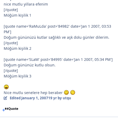
nice mutlu yillara efenim
[/quote]
Möğüm kişilik 1
[quote name='RaMuLda' post='84982' date='Jan 1 2007, 03:53
PM']
Doğum gününüzü kutlar sağlıklı ve aşk dolu günler dilerim.
[/quote]
Möğüm kişilik 2
[quote name='SLaM' post='84995' date='Jan 1 2007, 05:34 PM']
Doğum gününüz kutlu olsun.
[/quote]
Möğüm kişilik 3
Nice mutlu senelere hep beraber
Edited
January 1, 2007
19 yr
by utqu
Quote