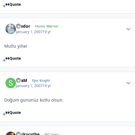
Quote
Teedor
Honor Warrior
January 1, 2007
19 yr
Mutlu yıllar
Quote
SLaM
Epic Knight
January 1, 2007
19 yr
Doğum gününüz kutlu olsun.
Quote
Darkscythe
WT Uyesi