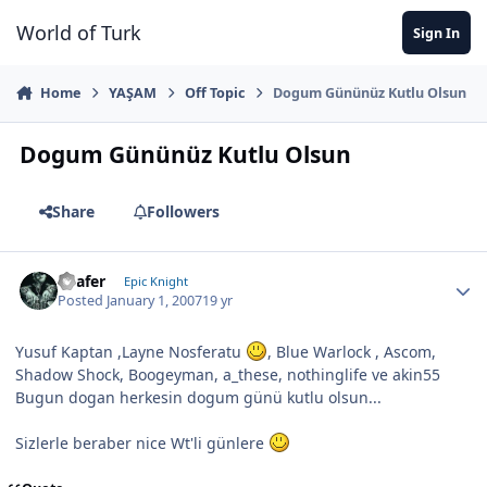
Jump to content
World of Turk
Sign In
Home
YAŞAM
Off Topic
Dogum Gününüz Kutlu Olsun
Dogum Gününüz Kutlu Olsun
Share
Followers
Loafer
Epic Knight
Posted
January 1, 2007
19 yr
Yusuf Kaptan ,Layne Nosferatu
, Blue Warlock , Ascom,
Shadow Shock, Boogeyman, a_these, nothinglife ve akin55
Bugun dogan herkesin dogum günü kutlu olsun...
Sizlerle beraber nice Wt'li günlere