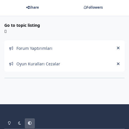
Share
Followers
Go to topic listing
Announcements
Forum Yaptırımları
Hide
Oyun Kuralları Cezalar
Hide
Light Mode
Dark Mode
System Preference