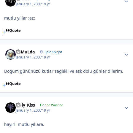
January 1, 2007
19 yr
mutlu yıllar :az:
Quote
RaMuLda
Epic Knight
January 1, 2007
19 yr
Doğum gününüzü kutlar sağlıklı ve aşk dolu günler dilerim.
Quote
Holy_Kiss
Honor Warrior
January 1, 2007
19 yr
hayırlı mutlu yıllara.