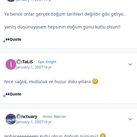
Ya bence onlar gerçek doğum tarihleri değildir gibi geliyo..
yanlış düşünüyosam hepsinin doğum günü kutlu olsun!!
Quote
iLeTaLiS
Epic Knight
January 1, 2007
19 yr
Nice sağlık, mutluluk ve huzur dolu yıllara
Quote
Sanctuary
Honor Warrior
January 1, 2007
19 yr
Hobareeeeeeeey kutlu olsun doğum gününüz