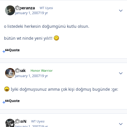
Esperanza
WT Uyesi
January 1, 2007
19 yr
o listedeki herkesin doğumgünü kutlu olsun.
bütün wt ninde yeni yılı!!!
Quote
Bleak
Honor Warrior
January 1, 2007
19 yr
İyiki doğmuşsunuz amma çok kişi doğmuş bugünde :ge:
Quote
JasoN
WT Uyesi
January 1, 2007
19 yr