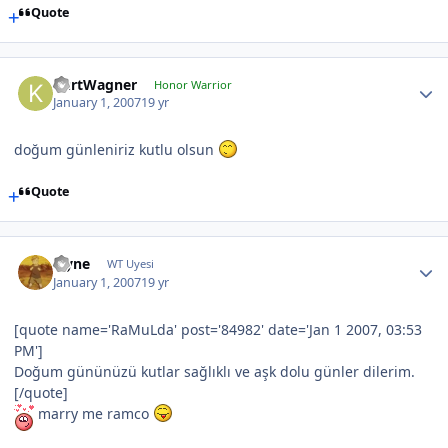
Quote
KurtWagner
Honor Warrior
January 1, 2007
19 yr
doğum günleniriz kutlu olsun
Quote
layne
WT Uyesi
January 1, 2007
19 yr
[quote name='RaMuLda' post='84982' date='Jan 1 2007, 03:53
PM']
Doğum gününüzü kutlar sağlıklı ve aşk dolu günler dilerim.
[/quote]
marry me ramco