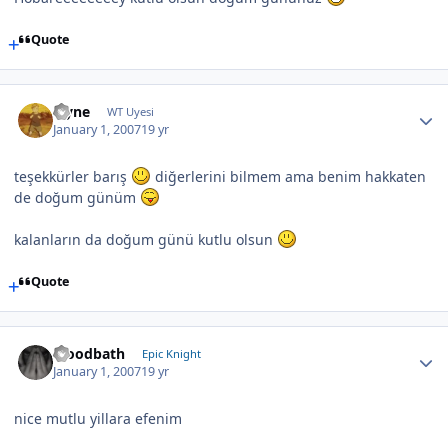
Quote
layne
WT Uyesi
January 1, 2007
19 yr
teşekkürler barış
diğerlerini bilmem ama benim hakkaten
de doğum günüm
kalanların da doğum günü kutlu olsun
Quote
bloodbath
Epic Knight
January 1, 2007
19 yr
nice mutlu yillara efenim