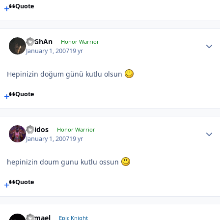
Quote
TuGhAn
Honor Warrior
January 1, 2007
19 yr
Hepinizin doğum günü kutlu olsun
Quote
Thidos
Honor Warrior
January 1, 2007
19 yr
hepinizin doum gunu kutlu ossun
Quote
Samael
Epic Knight