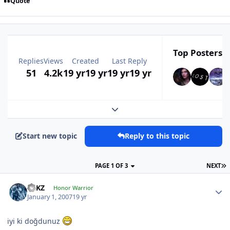
Quote
Top Posters I
Replies
Views
Created
Last Reply
51
4.2k
19 yr
19 yr
19 yr
19 yr
Expand topic overview
Start new topic
Reply to this topic
PAGE 1 OF 3
NEXT
TRKZ
Honor Warrior
January 1, 2007
19 yr
iyi ki doğdunuz