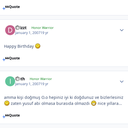
Quote
Drizzt
Honor Warrior
January 1, 2007
19 yr
Happy Birthday
Quote
Ireth
Honor Warrior
January 1, 2007
19 yr
amma kişi doğmuş O.o hepiniz iyi ki doğdunuz ve bizlerlesiniz
zaten yusuf abi olmasa burasıda olmazdı
nice yıllara...
Quote