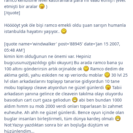
ramco kendisine level kastıranlara para mı vaad etmiş?! (evet
etmişti bir aralar
)
[/quote]
Hööööyt yok öle bişi ramco emekli oldu şuan sarışın humanla
istanbulda hayatını yaşıyor..
[quote name='windwalker' post='88945' date='Jan 15 2007,
05:48 AM']
kimin kim olduğunun ne önemi var. Hepiniz
bugcusunuz(yazıldıgı gibi okuyun) Bu arada ramco bana şu
100 altını gönderirsin artık orjinalde ok
Ramco dedim de
aklıma geldi, yahu eskiden ne xp veriordu moblar
30 lvl 25
lvl olan arkadaslarını toplayıp tanarise gidiyordun 10 tane
mobu toplayıp cleave atıyordun ne güzel günlerdi
Tabii
arkadasın yanına gelince de cleavein takılma olayı oluyordu
basıodun cart curt gaza geliodun
abi ben bundan 1000
aldım hımm su mob 2000 verdi onları toparlasan bi zahmet
euheuhe. Ah ahh ne güzel günlerdi. Bence oyun içinde olan
buglar insanları birleştirmeli, tüm dünya kardeş olmalı
Not:Yazıyı yazdıktan sonra bir an boşluğa düştüm ve
hüzünlendim...