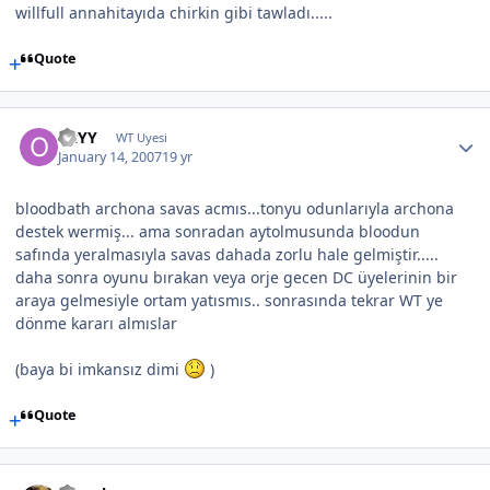
willfull annahitayıda chirkin gibi tawladı.....
Quote
OzYY
WT Uyesi
January 14, 2007
19 yr
bloodbath archona savas acmıs...tonyu odunlarıyla archona
destek wermiş... ama sonradan aytolmusunda bloodun
safında yeralmasıyla savas dahada zorlu hale gelmiştir.....
daha sonra oyunu bırakan veya orje gecen DC üyelerinin bir
araya gelmesiyle ortam yatısmıs.. sonrasında tekrar WT ye
dönme kararı almıslar
(baya bi imkansız dimi
)
Quote