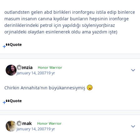
outlandsten gelen abd birlikleri ironforgeu istila edip binlerce
masum insanın canına kıydılar bunların hepsinin ironforge
derinliklerindeki petrol için yapıldığı söyleniyor(biraz
orjinaldeki olaydan esinlenerek oldu ama yazdım işte)
Quote
silenzia
Honor Warrior
January 14, 2007
19 yr
Chirkin Annahita'nın büyükannesiymiş
Quote
nomak
Honor Warrior
January 14, 2007
19 yr