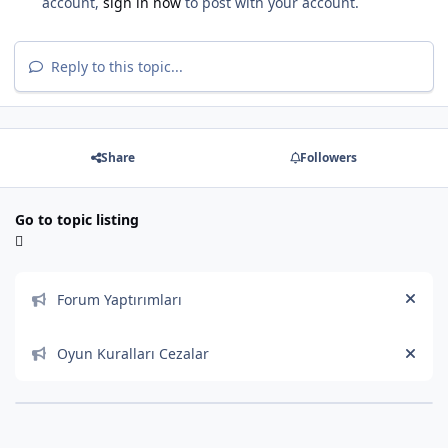
account,
sign in now
to post with your account.
Reply to this topic...
Share
Followers
Go to topic listing
Announcements
Forum Yaptırımları
Hide
Oyun Kuralları Cezalar
Hide