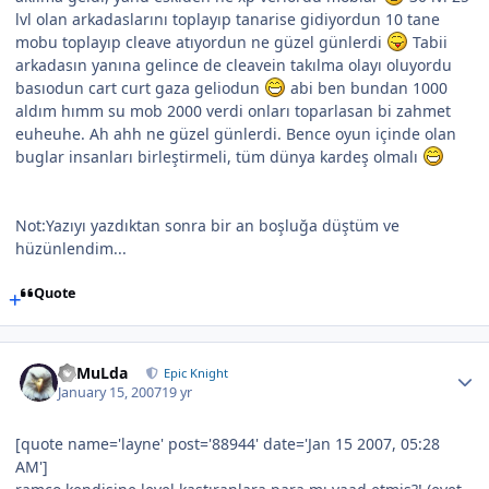
lvl olan arkadaslarını toplayıp tanarise gidiyordun 10 tane
mobu toplayıp cleave atıyordun ne güzel günlerdi
Tabii
arkadasın yanına gelince de cleavein takılma olayı oluyordu
basıodun cart curt gaza geliodun
abi ben bundan 1000
aldım hımm su mob 2000 verdi onları toparlasan bi zahmet
euheuhe. Ah ahh ne güzel günlerdi. Bence oyun içinde olan
buglar insanları birleştirmeli, tüm dünya kardeş olmalı
Not:Yazıyı yazdıktan sonra bir an boşluğa düştüm ve
hüzünlendim...
Quote
RaMuLda
Epic Knight
January 15, 2007
19 yr
[quote name='layne' post='88944' date='Jan 15 2007, 05:28
AM']