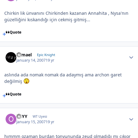
Chirkin lik ünvanını Chirkinden kazanan Annahita , Nysa'nın
güzelliğini kıskandığı için cekmiş gitmiş...
Quote
Samael
Epic Knight
January 14, 2007
19 yr
aslında ada nomak nomak da adaymış ama archon garet
değilmiş
Quote
OzYY
WT Uyesi
January 15, 2007
19 yr
hımmm ozaman burdan tonyununda zeud olmadığı mı cıkıor