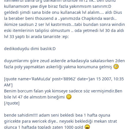
itemwerdi bana org bankanın önünde lvl12 lik.. ben bunu
kullanamıom yaw diye biraz fazla yakınmısım sanırım:D
geldedi şimdi sana bide onu kullanacak lvl alalım.... aldı Dius
la beraber beni thousend a ..yanımızda Chapkında wardı..
ikimize saolsun 2 ser lvl kastırmıstı...tabi bundan sonra windin
eski itemlerinin taliplisi olmustum .. oda yetmedi lvl 30 da aldı
lvl 33 yaptı bi arada tanariste :ep:
dedikoduydu dimi baslık:D
duyumlarımı göre zeud askerde arkadasıyla sakalasırken 2den
fazla poly yapmaktan askerliği yakma konumuna gelmiş
[quote name='RaMuLda' post='88962' date='Jan 15 2007, 10:35
AM']
Benim borcum falan yok kimseye sadece söz vermişimdir.Ben
bile lvl 47 de almıstım bineğimi
[/quote]
bende sahidim!!!! adam seni bekledi bea 1 hafta oyuna
giricekte para wericek diye.. neyseki beklediği mekan strat
olunca 1 haftada topladı zaten 1000 gold