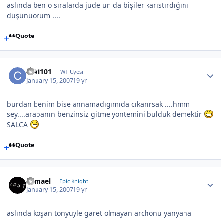
aslında ben o sıralarda jude un da bişiler karıstırdığını
düşünüorum ....
Quote
caki101
WT Uyesi
January 15, 2007
19 yr
burdan benim bise annamadıgımıda cıkarırsak ....hmm
sey....arabanın benzinsiz gitme yontemini bulduk demektir
SALCA
Quote
Samael
Epic Knight
January 15, 2007
19 yr
aslında koşan tonyuyle garet olmayan archonu yanyana