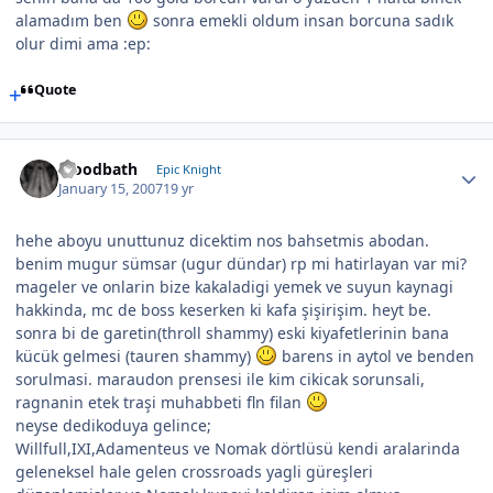
alamadım ben
sonra emekli oldum insan borcuna sadık
olur dimi ama :ep:
Quote
bloodbath
Epic Knight
January 15, 2007
19 yr
hehe aboyu unuttunuz dicektim nos bahsetmis abodan.
benim mugur sümsar (ugur dündar) rp mi hatirlayan var mi?
mageler ve onlarin bize kakaladigi yemek ve suyun kaynagi
hakkinda, mc de boss keserken ki kafa şişirişim. heyt be.
sonra bi de garetin(throll shammy) eski kiyafetlerinin bana
kücük gelmesi (tauren shammy)
barens in aytol ve benden
sorulmasi. maraudon prensesi ile kim cikicak sorunsali,
ragnanin etek traşi muhabbeti fln filan
neyse dedikoduya gelince;
Willfull,IXI,Adamenteus ve Nomak dörtlüsü kendi aralarinda
geleneksel hale gelen crossroads yagli güreşleri