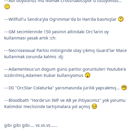
---Abi duydunuz mu Nomak CrossroadsSpor'u tutuyomus...
---Willfull'u Sendra'yla Ogrimmar'da bi Han'da basmışlar
---GM secimlerinde 150 yasinin altindaki Orc'larin oy
kullanmasi yasak artık :ch:
---Necrosexxual Partisi mitinginde olay çıkmış Guard'lar Mace
kullanmak zorunda kalmis :dj:
---Adamenteus'un dogum günü partisi goruntuleri Youtube'a
sızdırılmış,Adamen Kubar kullanıyomus
---IXI "OrcStar Colaturka" yarısmasında jürilik yapcakmış...
---Bloodbath "Horde'un IMF ve AB ye ihtiyacımız" yok yorumu
Kalimdor meclisinde tartışmalara yol açmış
gibi gibi gibi.... vs.vs.vs......