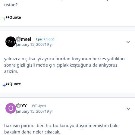
üstad?
Quote
Samael
Epic Knight
January 15, 2007
19 yr
yalnızca o çıksa iyi ayrıca burdan tonyunun herkes yattıktan
sonra gizli gizli mc'de çırılçıplak koştuğunu da anlıyoruz
azizim..
Quote
OzYY
WT Uyesi
January 15, 2007
19 yr
haklısın piirim.. ben hiç bu konuyu düşünmemiştim bak..
bakalım daha neler cıkacak..