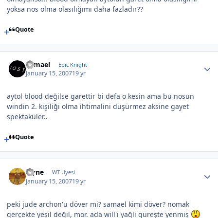
yoksa nos olma olasılığımı daha fazladır??
Quote
Samael
Epic Knight
January 15, 2007
19 yr
aytol blood değilse garettir bi defa o kesin ama bu nosun
windin 2. kişiliği olma ihtimalini düşürmez aksine gayet
spektaküler..
Quote
layne
WT Uyesi
January 15, 2007
19 yr
peki jude archon'u döver mi? samael kimi döver? nomak
gerçekte yeşil değil, mor. ada will'i yağlı güreşte yenmiş