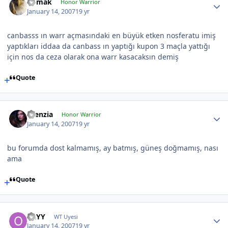
nomak
Honor Warrior
January 14, 2007
19 yr
canbasss ın warr açmasındaki en büyük etken nosferatu imiş
yaptıkları iddaa da canbass ın yaptığı kupon 3 maçla yattığı
için nos da ceza olarak ona warr kasacaksın demiş
Quote
silenzia
Honor Warrior
January 14, 2007
19 yr
bu forumda dost kalmamış, ay batmış, güneş doğmamış, nası
ama
Quote
OzYY
WT Uyesi
January 14, 2007
19 yr