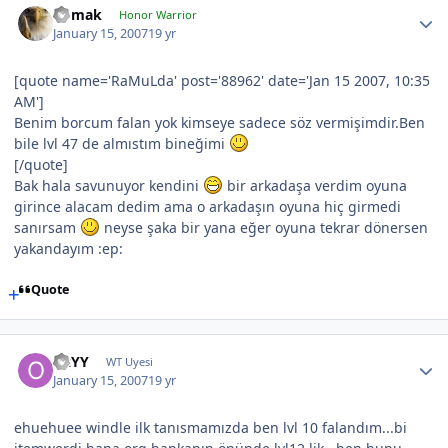
nomak
Honor Warrior
January 15, 2007
19 yr
[quote name='RaMuLda' post='88962' date='Jan 15 2007, 10:35
AM']
Benim borcum falan yok kimseye sadece söz vermişimdir.Ben
bile lvl 47 de almıstım bineğimi
[/quote]
Bak hala savunuyor kendini
bir arkadaşa verdim oyuna
girince alacam dedim ama o arkadaşın oyuna hiç girmedi
sanırsam
neyse şaka bir yana eğer oyuna tekrar dönersen
yakandayım :ep:
Quote
OzYY
WT Uyesi
January 15, 2007
19 yr
ehuehuee windle ilk tanısmamızda ben lvl 10 falandım...bi