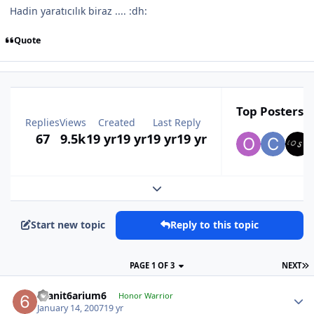
Hadin yaratıcılık biraz .... :dh:
Quote
Top Posters I
Replies
Views
Created
Last Reply
67
9.5k
19 yr
19 yr
19 yr
19 yr
Expand topic overview
Start new topic
Reply to this topic
PAGE 1 OF 3
NEXT
6sanit6arium6
Honor Warrior
January 14, 2007
19 yr