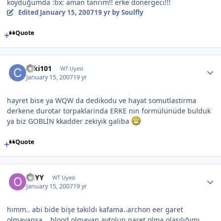
koyduğumda :bx: aman tanrım!! erke dönergeci!!!
Edited
January 15, 2007
19 yr
by Soulfly
Quote
caki101
WT Uyesi
January 15, 2007
19 yr
hayret bise ya WQW da dedikodu ve hayat somutlastirma
derkene durotar torpaklarinda ERKE nin formülünüde bulduk
ya biz GOBLİN kkadder zekiyik galiba
Quote
OzYY
WT Uyesi
January 15, 2007
19 yr
hımm.. abi bide bişe takıldı kafama..archon eer garet
olmayansa... blood olmayan aytolun garet olma olasılığımı