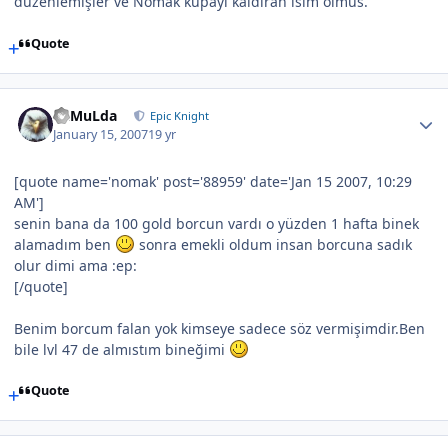
düzenlemişler ve Nomak kupayi kaldiran isim olmus.
Quote
RaMuLda
Epic Knight
January 15, 2007
19 yr
[quote name='nomak' post='88959' date='Jan 15 2007, 10:29
AM']
senin bana da 100 gold borcun vardı o yüzden 1 hafta binek
alamadım ben
sonra emekli oldum insan borcuna sadık
olur dimi ama :ep:
[/quote]
Benim borcum falan yok kimseye sadece söz vermişimdir.Ben
bile lvl 47 de almıstım bineğimi
Quote