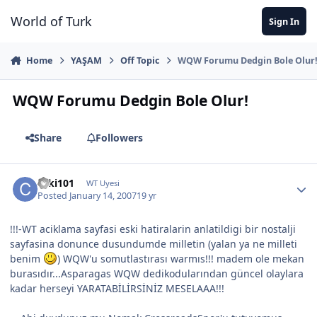
Jump to content
World of Turk
Sign In
Home
YAŞAM
Off Topic
WQW Forumu Dedgin Bole Olur
WQW Forumu Dedgin Bole Olur!
Share
Followers
caki101
WT Uyesi
Posted
January 14, 2007
19 yr
!!!-WT aciklama sayfasi eski hatiralarin anlatildigi bir nostalji
sayfasina donunce dusundumde milletin (yalan ya ne milleti
benim
) WQW'u somutlastırası warmıs!!! madem ole mekan
burasıdır...Asparagas WQW dedikodularından güncel olaylara
kadar herseyi YARATABİLİRSİNİZ MESELAAA!!!