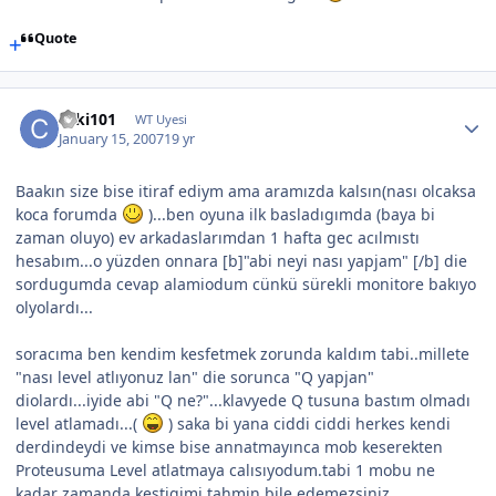
Quote
caki101
WT Uyesi
January 15, 2007
19 yr
Baakın size bise itiraf ediym ama aramızda kalsın(nası olcaksa
koca forumda
)...ben oyuna ilk basladıgımda (baya bi
zaman oluyo) ev arkadaslarımdan 1 hafta gec acılmıstı
hesabım...o yüzden onnara [b]"abi neyi nası yapjam" [/b] die
sordugumda cevap alamiodum cünkü sürekli monitore bakıyo
olyolardı...
soracıma ben kendim kesfetmek zorunda kaldım tabi..millete
"nası level atlıyonuz lan" die sorunca "Q yapjan"
diolardı...iyide abi "Q ne?"...klavyede Q tusuna bastım olmadı
level atlamadı...(
) saka bi yana ciddi ciddi herkes kendi
derdindeydi ve kimse bise annatmayınca mob keserekten
Proteusuma Level atlatmaya calısıyodum.tabi 1 mobu ne
kadar zamanda kestigimi tahmin bile edemezsiniz.