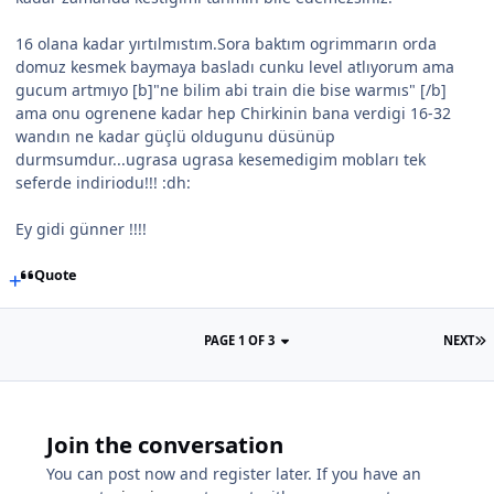
16 olana kadar yırtılmıstım.Sora baktım ogrimmarın orda
domuz kesmek baymaya basladı cunku level atlıyorum ama
gucum artmıyo [b]"ne bilim abi train die bise warmıs" [/b]
ama onu ogrenene kadar hep Chirkinin bana verdigi 16-32
wandın ne kadar güçlü oldugunu düsünüp
durmsumdur...ugrasa ugrasa kesemedigim mobları tek
seferde indiriodu!!! :dh:
Ey gidi günner !!!!
Quote
PAGE 1 OF 3
NEXT
Join the conversation
You can post now and register later. If you have an