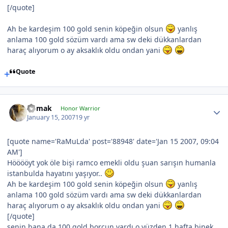
[/quote]
Ah be kardeşim 100 gold senin köpeğin olsun
yanlış
anlama 100 gold sözüm vardı ama sw deki dükkanlardan
haraç alıyorum o ay aksaklık oldu ondan yani
Quote
nomak
Honor Warrior
January 15, 2007
19 yr
[quote name='RaMuLda' post='88948' date='Jan 15 2007, 09:04
AM']
Hööööyt yok öle bişi ramco emekli oldu şuan sarışın humanla
istanbulda hayatını yaşıyor..
Ah be kardeşim 100 gold senin köpeğin olsun
yanlış
anlama 100 gold sözüm vardı ama sw deki dükkanlardan
haraç alıyorum o ay aksaklık oldu ondan yani
[/quote]
senin bana da 100 gold borcun vardı o yüzden 1 hafta binek