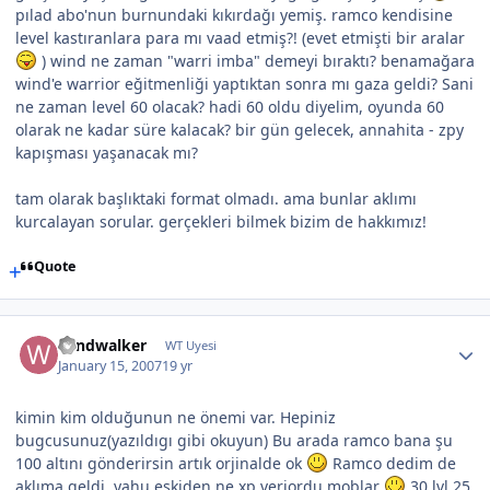
pılad abo'nun burnundaki kıkırdağı yemiş. ramco kendisine
level kastıranlara para mı vaad etmiş?! (evet etmişti bir aralar
) wind ne zaman "warri imba" demeyi bıraktı? benamağara
wind'e warrior eğitmenliği yaptıktan sonra mı gaza geldi? Sani
ne zaman level 60 olacak? hadi 60 oldu diyelim, oyunda 60
olarak ne kadar süre kalacak? bir gün gelecek, annahita - zpy
kapışması yaşanacak mı?
tam olarak başlıktaki format olmadı. ama bunlar aklımı
kurcalayan sorular. gerçekleri bilmek bizim de hakkımız!
Quote
windwalker
WT Uyesi
January 15, 2007
19 yr
kimin kim olduğunun ne önemi var. Hepiniz
bugcusunuz(yazıldıgı gibi okuyun) Bu arada ramco bana şu
100 altını gönderirsin artık orjinalde ok
Ramco dedim de
aklıma geldi, yahu eskiden ne xp veriordu moblar
30 lvl 25