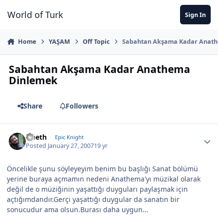
Jump to content
World of Turk
Sign In
Home
YAŞAM
Off Topic
Sabahtan Akşama Kadar Anat
Sabahtan Akşama Kadar Anathema
Dinlemek
Share
Followers
Opeth
Epic Knight
Posted
January 27, 2007
19 yr
Öncelikle şunu söyleyeyim benim bu başlığı Sanat bölümü
yerine buraya açmamın nedeni Anathema'yı müzikal olarak
değil de o müziğinin yaşattığı duyguları paylaşmak için
açtığımdandır.Gerçi yaşattığı duygular da sanatın bir
sonucudur ama olsun.Burası daha uygun...