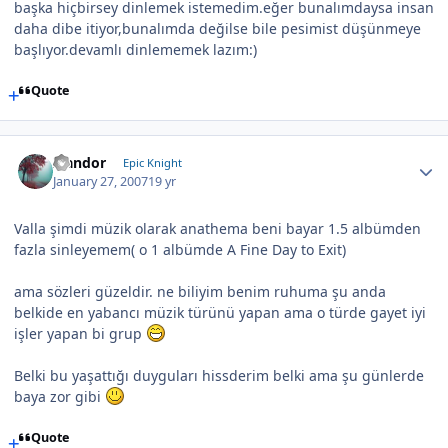
başka hiçbirsey dinlemek istemedim.eğer bunalımdaysa insan
daha dibe itiyor,bunalımda değilse bile pesimist düşünmeye
başlıyor.devamlı dinlememek lazım:)
Quote
Isandor
Epic Knight
January 27, 2007
19 yr
Valla şimdi müzik olarak anathema beni bayar 1.5 albümden
fazla sinleyemem( o 1 albümde A Fine Day to Exit)
ama sözleri güzeldir. ne biliyim benim ruhuma şu anda
belkide en yabancı müzik türünü yapan ama o türde gayet iyi
işler yapan bi grup
Belki bu yaşattığı duyguları hissderim belki ama şu günlerde
baya zor gibi
Quote