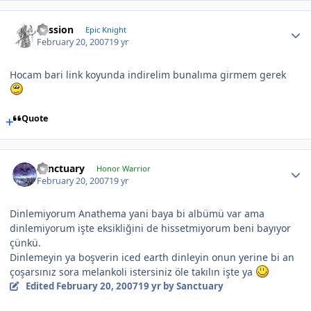
Passion
Epic Knight
February 20, 2007
19 yr
Hocam bari link koyunda indirelim bunalıma girmem gerek
Quote
Sanctuary
Honor Warrior
February 20, 2007
19 yr
Dinlemiyorum Anathema yani baya bi albümü var ama
dinlemiyorum işte eksikliğini de hissetmiyorum beni bayıyor
çünkü.
Dinlemeyin ya boşverin iced earth dinleyin onun yerine bi an
çoşarsınız sora melankoli istersiniz öle takılın işte ya
Edited
February 20, 2007
19 yr
by Sanctuary