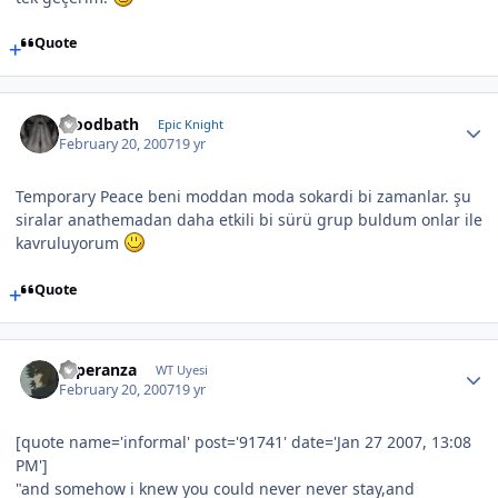
Quote
bloodbath
Epic Knight
February 20, 2007
19 yr
Temporary Peace beni moddan moda sokardi bi zamanlar. şu
siralar anathemadan daha etkili bi sürü grup buldum onlar ile
kavruluyorum
Quote
Esperanza
WT Uyesi
February 20, 2007
19 yr
[quote name='informal' post='91741' date='Jan 27 2007, 13:08
PM']
"and somehow i knew you could never never stay,and