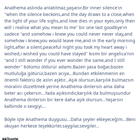
Anathema aslında anlatılmaz,yaşanır.Bir inner silence'ın
"when the silence beckons,and the day draws to a close,when
the light of your life sighs,and love dies in your eyes,only then
will i realise what you mean to me" bir one last goodbye'ın
sadece "and somehow i knew you could never never stay,and
somehow i knew,you would leave me,and in the early morning
light,after a silent,peaceful night you took my heart away i
wished,i wished you could have stayed" kısmı bir angelica'nın
"and I still wonder if you ever wonder the same,and I still
wonder" bölümü öldürür adamı.Bazen yasa boğar,bazen
mutluluğa götürür,bazen acıya...Bundan etkilenmenin en
önemli faktörü de aslın aşktır...Aşık olursun,karşılık bulmazsın
moralini düzeltmek yerine Anathema dinlersin ama daha
beter acı çekersin...Yada aşıksındır,karşılık da bulmuşsundur
Anathema dinlersin bir kere daha aşık olursun...Yaşarsın
kalbinde o sevgiyi...
Böyle işte Anathema duygusu...Daha şeyler ekleyeceğim...Beni
okuyan herkese teşekkürler,saygılar,sevgiler...
Quote