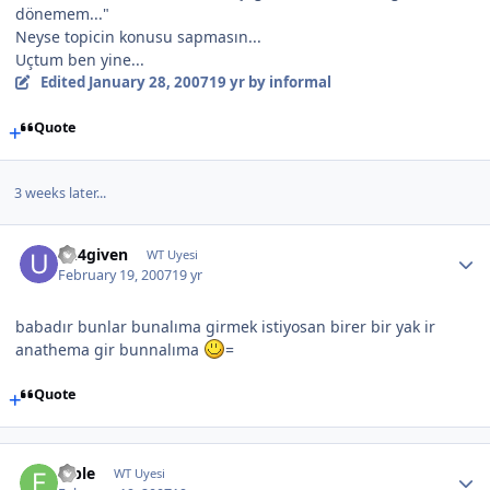
dönemem..."
Neyse topicin konusu sapmasın...
Uçtum ben yine...
Edited
January 28, 2007
19 yr
by informal
Quote
3 weeks later...
un4given
WT Uyesi
February 19, 2007
19 yr
babadır bunlar bunalıma girmek istiyosan birer bir yak ir
anathema gir bunnalıma
=
Quote
fable
WT Uyesi