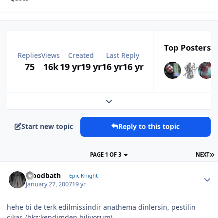
Top Posters I
Replies
Views
Created
Last Reply
75
16k
19 yr
19 yr
16 yr
16 yr
Expand topic overview
Start new topic
Reply to this topic
PAGE 1 OF 3
NEXT
bloodbath
Epic Knight
January 27, 2007
19 yr
hehe bi de terk edilmissindir anathema dinlersin, pestilin
cikar. (bkz:kendimden biliyorum)