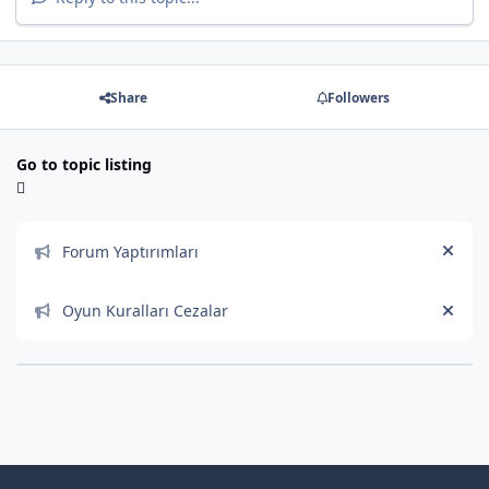
Share
Followers
Go to topic listing
Announcements
Forum Yaptırımları
Hide
Oyun Kuralları Cezalar
Hide