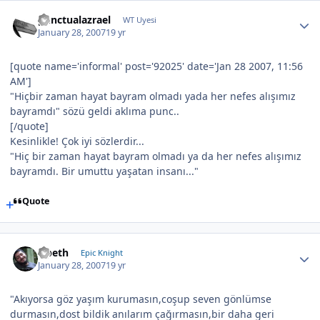
punctualazrael
WT Uyesi
January 28, 2007
19 yr
[quote name='informal' post='92025' date='Jan 28 2007, 11:56
AM']
"Hiçbir zaman hayat bayram olmadı yada her nefes alışımız
bayramdı" sözü geldi aklıma punc..
[/quote]
Kesinlikle! Çok iyi sözlerdir...
"Hiç bir zaman hayat bayram olmadı ya da her nefes alışımız
bayramdı. Bir umuttu yaşatan insanı..."
Quote
Opeth
Epic Knight
January 28, 2007
19 yr
"Akıyorsa göz yaşım kurumasın,coşup seven gönlümse
durmasın,dost bildik anılarım çağırmasın,bir daha geri