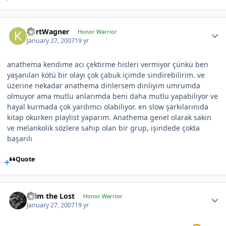
KurtWagner
Honor Warrior
January 27, 2007
19 yr
anathema kendime acı çektirme hisleri vermiyor çünkü ben
yaşanılan kötü bir olayı çok çabuk içimde sindirebilirim. ve
üzerine nekadar anathema dinlersem dinliyim umrumda
olmuyor ama mutlu anlarımda beni daha mutlu yapabiliyor ve
hayal kurmada çok yardımcı olabiliyor. en slow şarkılarınıda
kitap okurken playlist yaparım. Anathema genel olarak sakin
ve melankolik sözlere sahip olan bir grup, işindede çokta
başarılı
Quote
cRim the Lost
Honor Warrior
January 27, 2007
19 yr