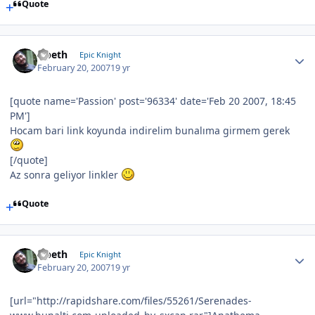
Quote
Opeth
Epic Knight
February 20, 2007
19 yr
[quote name='Passion' post='96334' date='Feb 20 2007, 18:45
PM']
Hocam bari link koyunda indirelim bunalıma girmem gerek
[/quote]
Az sonra geliyor linkler
Quote
Opeth
Epic Knight
February 20, 2007
19 yr
[url="http://rapidshare.com/files/55261/Serenades-