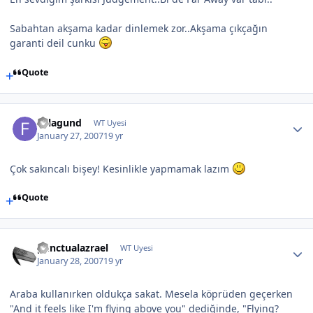
Sabahtan akşama kadar dinlemek zor..Akşama çıkçağın
garanti deil cunku
Quote
Felagund
WT Uyesi
January 27, 2007
19 yr
Çok sakıncalı bişey! Kesinlikle yapmamak lazım
Quote
punctualazrael
WT Uyesi
January 28, 2007
19 yr
Araba kullanırken oldukça sakat. Mesela köprüden geçerken
"And it feels like I'm flying above you" dediğinde, "Flying?