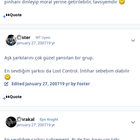
pinhani dinleyip moral yerine getirilebilir, tavsiyemdir
Quote
Foster
WT Uyesi
January 27, 2007
19 yr
Aşk şarkılarını çok güzel yansıtan bir grup.
En sevdiğim şarkısı da Lost Control. İntihar sebebim olabilir
Edited
January 27, 2007
19 yr
by Foster
Quote
Jahrakal
Epic Knight
January 27, 2007
19 yr
En sevdiğim şarkısı Judgement..Bi de Far Away var tabi..