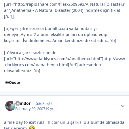
[url="http://rapidshare.com/files/2509593/A_Natural_Disaster.r
ar"]Anathema - A Natural Disaster (2004) indirmek için tıkla!
[/url]
[b]Eger şifre sorarsa bunalti.com yada nuitari yi
deneyin.Ayrıca 2 albüm eksiktir onları da upload edip
koyarım...İyi dinlemeler...Aman kendinize dikkat edin...[/b]
[b]Ayrıca şarkı sözlerine de
[url="http://www.darklyrics.com/a/anathema.html"]http://www
.darklyrics.com/a/anathema.html[/url] adresinden
ulasabilirsiniz. [/b]
Quote
Isandor
Epic Knight
February 20, 2007
19 yr
a fine day to exit rulz . hiçbir ünlü şarkısı o albümde olmasada
tek geçerim.