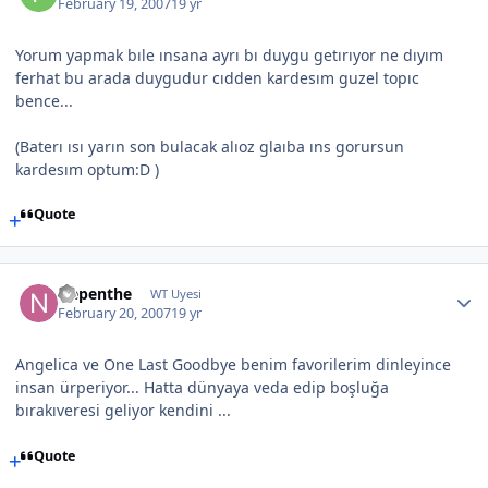
February 19, 2007
19 yr
Yorum yapmak bıle ınsana ayrı bı duygu getırıyor ne dıyım
ferhat bu arada duygudur cıdden kardesım guzel topıc
bence...
(Baterı ısı yarın son bulacak alıoz glaıba ıns gorursun
kardesım optum:D )
Quote
Nepenthe
WT Uyesi
February 20, 2007
19 yr
Angelica ve One Last Goodbye benim favorilerim dinleyince
insan ürperiyor... Hatta dünyaya veda edip boşluğa
bırakıveresi geliyor kendini ...
Quote