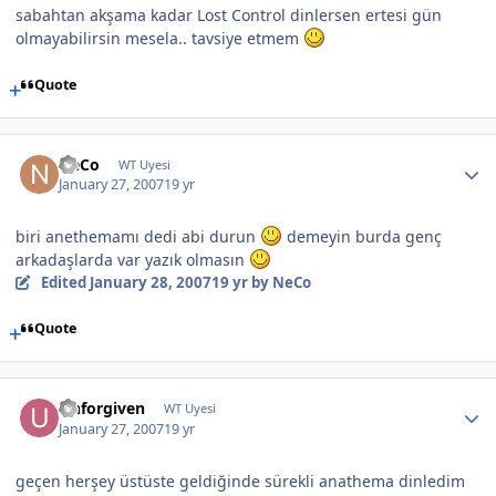
sabahtan akşama kadar Lost Control dinlersen ertesi gün
olmayabilirsin mesela.. tavsiye etmem
Quote
NeCo
WT Uyesi
January 27, 2007
19 yr
biri anethemamı dedi abi durun
demeyin burda genç
arkadaşlarda var yazık olmasın
Edited
January 28, 2007
19 yr
by NeCo
Quote
Unforgiven
WT Uyesi
January 27, 2007
19 yr
geçen herşey üstüste geldiğinde sürekli anathema dinledim