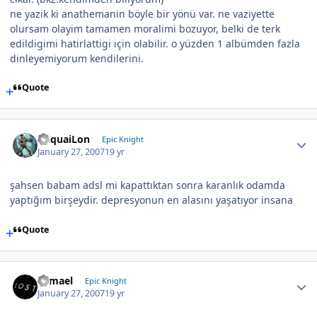
ne yazik ki anathemanin böyle bir yönü var. ne vaziyette
olursam olayim tamamen moralimi bozuyor, belki de terk
edildigimi hatirlattigi için olabilir. o yüzden 1 albümden fazla
dinleyemiyorum kendilerini.
Quote
YuquaiLon
Epic Knight
January 27, 2007
19 yr
şahsen babam adsl mi kapattıktan sonra karanlık odamda
yaptığım birşeydir. depresyonun en alasını yaşatıyor insana
Quote
Samael
Epic Knight
January 27, 2007
19 yr