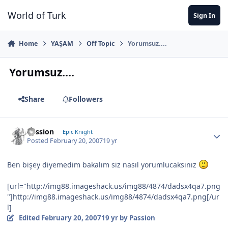
Jump to content
World of Turk
Sign In
Home
YAŞAM
Off Topic
Yorumsuz....
Yorumsuz....
Share
Followers
Passion
Epic Knight
Posted
February 20, 2007
19 yr
Ben bişey diyemedim bakalım siz nasıl yorumlucaksınız
[url="http://img88.imageshack.us/img88/4874/dadsx4qa7.png
"]http://img88.imageshack.us/img88/4874/dadsx4qa7.png[/ur
l]
Edited
February 20, 2007
19 yr
by Passion