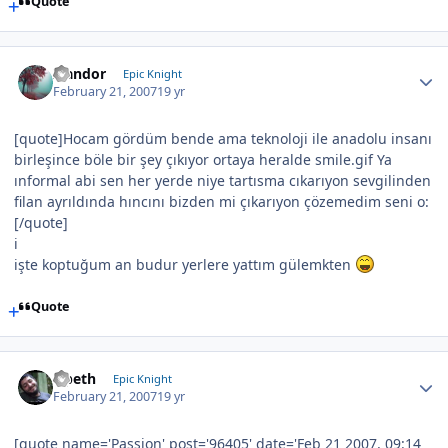
Quote
Isandor
Epic Knight
February 21, 2007
19 yr
[quote]Hocam gördüm bende ama teknoloji ile anadolu insanı
birleşince böle bir şey çıkıyor ortaya heralde smile.gif Ya
ınformal abi sen her yerde niye tartısma cıkarıyon sevgilinden
filan ayrıldında hıncını bizden mi çıkarıyon çözemedim seni o:
[/quote]
i
işte koptuğum an budur yerlere yattım gülemkten
Quote
Opeth
Epic Knight
February 21, 2007
19 yr
[quote name='Passion' post='96405' date='Feb 21 2007, 09:14