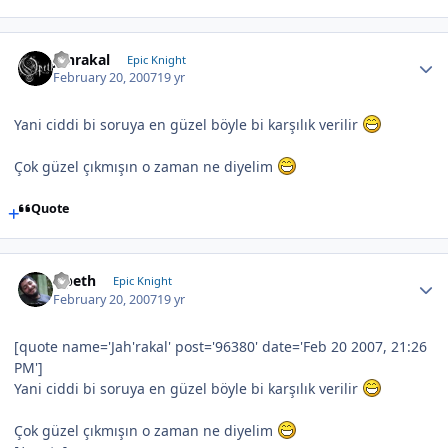
Jahrakal
Epic Knight
February 20, 2007
19 yr
Yani ciddi bi soruya en güzel böyle bi karşılık verilir
Çok güzel çıkmışın o zaman ne diyelim
Quote
Opeth
Epic Knight
February 20, 2007
19 yr
[quote name='Jah'rakal' post='96380' date='Feb 20 2007, 21:26
PM']
Yani ciddi bi soruya en güzel böyle bi karşılık verilir
Çok güzel çıkmışın o zaman ne diyelim