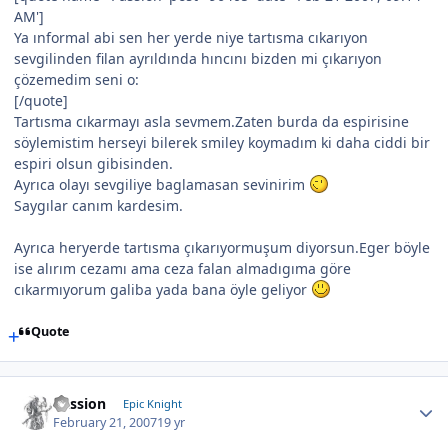
AM']
Ya ınformal abi sen her yerde niye tartısma cıkarıyon
sevgilinden filan ayrıldında hıncını bizden mi çıkarıyon
çözemedim seni o:
[/quote]
Tartısma cıkarmayı asla sevmem.Zaten burda da espirisine
söylemistim herseyi bilerek smiley koymadım ki daha ciddi bir
espiri olsun gibisinden.
Ayrıca olayı sevgiliye baglamasan sevinirim
Saygılar canım kardesim.
Ayrıca heryerde tartısma çıkarıyormuşum diyorsun.Eger böyle
ise alırım cezamı ama ceza falan almadıgıma göre
cıkarmıyorum galiba yada bana öyle geliyor
Quote
Passion
Epic Knight
February 21, 2007
19 yr