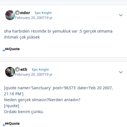
Isandor
Epic Knight
February 20, 2007
19 yr
oha harbiden resimde bi yamukluk var :S gerçek olmama
ihtimali çok yüksek
Quote
Opeth
Epic Knight
February 20, 2007
19 yr
[quote name='Sanctuary' post='96373' date='Feb 20 2007,
21:16 PM']
Neden gerçek olmasın?Nerden anladın?
[/quote]
Ordaki benim çünkü.
Quote