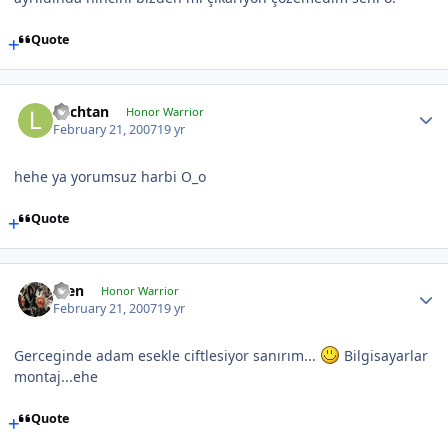
Quote
Lochtan
Honor Warrior
February 21, 2007
19 yr
hehe ya yorumsuz harbi O_o
Quote
scen
Honor Warrior
February 21, 2007
19 yr
Gerceginde adam esekle ciftlesiyor sanırım...
Bilgisayarlar
montaj...ehe
Quote