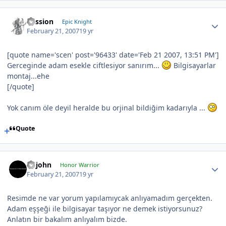
Passion
Epic Knight
February 21, 2007
19 yr
[quote name='scen' post='96433' date='Feb 21 2007, 13:51 PM']
Gerceginde adam esekle ciftlesiyor sanırım...
Bilgisayarlar
montaj...ehe
[/quote]
Yok canım öle deyil heralde bu orjinal bildiğim kadarıyla ...
Quote
Alijohn
Honor Warrior
February 21, 2007
19 yr
Resimde ne var yorum yapılamıycak anlıyamadım gerçekten.
Adam eşşeği ile bilgisayar taşıyor ne demek istiyorsunuz?
Anlatın bir bakalım anlıyalım bizde.