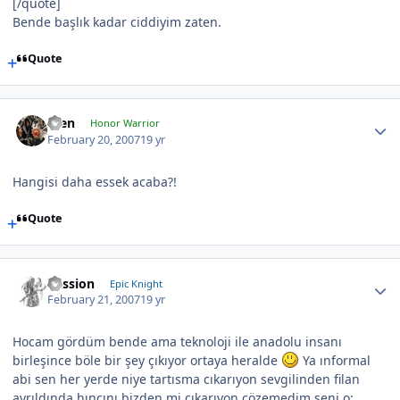
[/quote]
Bende başlık kadar ciddiyim zaten.
Quote
scen
Honor Warrior
February 20, 2007
19 yr
Hangisi daha essek acaba?!
Quote
Passion
Epic Knight
February 21, 2007
19 yr
Hocam gördüm bende ama teknoloji ile anadolu insanı
birleşince böle bir şey çıkıyor ortaya heralde
Ya ınformal
abi sen her yerde niye tartısma cıkarıyon sevgilinden filan
ayrıldında hıncını bizden mi çıkarıyon çözemedim seni o: