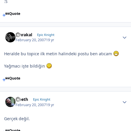
:S
Quote
Jahrakal
Epic Knight
February 20, 2007
19 yr
Heralde bu topice ilk metin halindeki postu ben atıcam
Yağmacı işte bildiğin
Quote
Opeth
Epic Knight
February 20, 2007
19 yr
Gerçek değil.
Quote