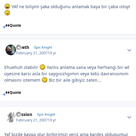
YAf ne biliyim şaka olduğunu anlamak baya bir çaba istoyr
Quote
Opeth
Epic Knight
February 21, 2007
19 yr
Ehuehuh olabilir
Yanlıs anlama sana veya herhangi bir wt
üyesine karsi asla bir saygısızlıgımın veya kötü davranısımım
olmasını istemem
Biz bir aile gibiyiz zaten...
Quote
Passion
Epic Knight
February 21, 2007
19 yr
Yaf bizde kavga olur birbirimizi yeriz ama kardeş oldugumuz