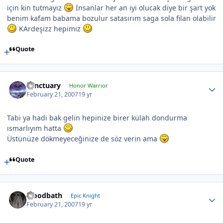
için kin tutmayız
İnsanlar her an iyi olucak diye bir şart yok
benim kafam babama bozulur satasırım saga sola filan olabilir
KArdeşizz hepimiz
Quote
Sanctuary
Honor Warrior
February 21, 2007
19 yr
Tabi ya hadi bak gelin hepinize birer külah dondurma
ısmarlıyım hatta
Üstünüze dökmeyeceğinize de söz verin ama
Quote
bloodbath
Epic Knight
February 21, 2007
19 yr