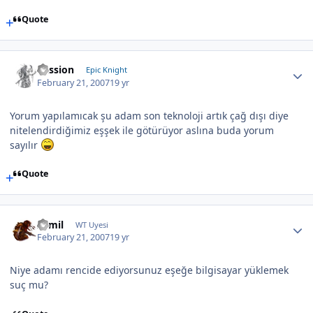
Quote
Passion
Epic Knight
February 21, 2007
19 yr
Yorum yapılamıcak şu adam son teknoloji artık çağ dışı diye
nitelendirdiğimiz eşşek ile götürüyor aslına buda yorum
sayılır
Quote
xamil
WT Uyesi
February 21, 2007
19 yr
Niye adamı rencide ediyorsunuz eşeğe bilgisayar yüklemek
suç mu?