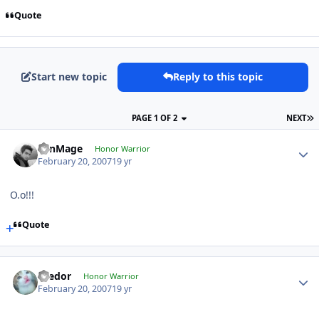
Quote
Start new topic
Reply to this topic
PAGE 1 OF 2
NEXT
LenMage
Honor Warrior
February 20, 2007
19 yr
O.o!!!
Quote
Teedor
Honor Warrior
February 20, 2007
19 yr