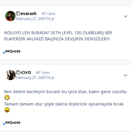
Shevarash
WT Uyesi
February 27, 2007
19 yr
NOLUYO LEN BURADA? SETH LEVEL 100 OLABİLMİş BİR
PLAYERDIR AKLINIZI BAşINIZA DEVşİRİN DENSİZLER!!!
Quote
EleCtrO
WT Uyesi
February 27, 2007
19 yr
Ben dedim kardeşim bunadı bu iyice diye, bakın gene cozuttu
Tamam tamam otur şöyle takma dişlerinle oynamayıda bırak
Quote