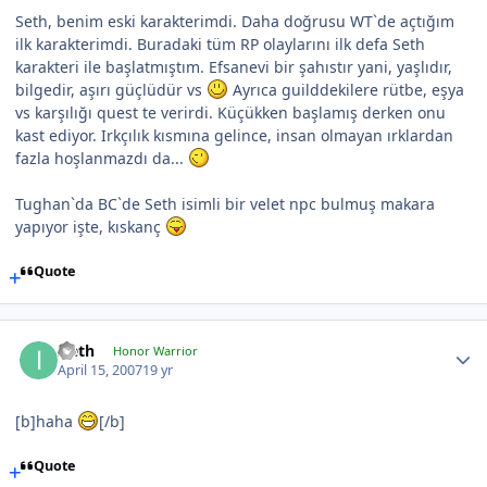
Seth, benim eski karakterimdi. Daha doğrusu WT`de açtığım
ilk karakterimdi. Buradaki tüm RP olaylarını ilk defa Seth
karakteri ile başlatmıştım. Efsanevi bir şahıstır yani, yaşlıdır,
bilgedir, aşırı güçlüdür vs
Ayrıca guilddekilere rütbe, eşya
vs karşılığı quest te verirdi. Küçükken başlamış derken onu
kast ediyor. Irkçılık kısmına gelince, insan olmayan ırklardan
fazla hoşlanmazdı da...
Tughan`da BC`de Seth isimli bir velet npc bulmuş makara
yapıyor işte, kıskanç
Quote
Ireth
Honor Warrior
April 15, 2007
19 yr
[b]haha
[/b]
Quote