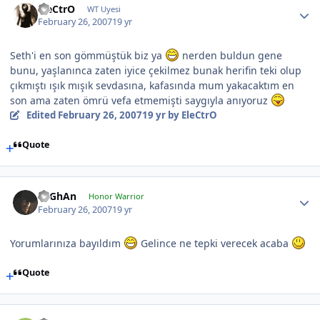
EleCtrO
WT Uyesi
February 26, 2007
19 yr
Seth'i en son gömmüştük biz ya
nerden buldun gene
bunu, yaşlanınca zaten iyice çekilmez bunak herifin teki olup
çıkmıştı ışık mışık sevdasına, kafasında mum yakacaktım en
son ama zaten ömrü vefa etmemişti saygıyla anıyoruz
Edited
February 26, 2007
19 yr
by EleCtrO
Quote
TuGhAn
Honor Warrior
February 26, 2007
19 yr
Yorumlarınıza bayıldım
Gelince ne tepki verecek acaba
Quote