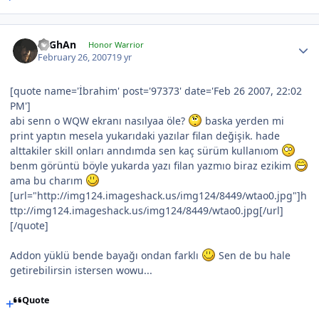
TuGhAn
Honor Warrior
February 26, 2007
19 yr
[quote name='İbrahim' post='97373' date='Feb 26 2007, 22:02
PM']
abi senn o WQW ekranı nasılyaa öle?
baska yerden mi
print yaptın mesela yukarıdaki yazılar filan değişik. hade
alttakiler skill onları anndımda sen kaç sürüm kullanıom
benm görüntü böyle yukarda yazı filan yazmıo biraz ezikim
ama bu charım
[url="http://img124.imageshack.us/img124/8449/wtao0.jpg"]h
ttp://img124.imageshack.us/img124/8449/wtao0.jpg[/url]
[/quote]
Addon yüklü bende bayağı ondan farklı
Sen de bu hale
getirebilirsin istersen wowu...
Quote