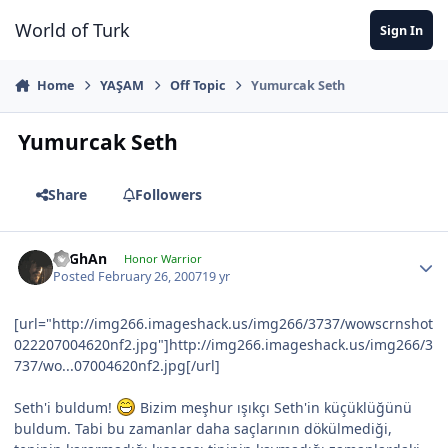
Jump to content
World of Turk
Sign In
Home
YAŞAM
Off Topic
Yumurcak Seth
Yumurcak Seth
Share
Followers
TuGhAn
Honor Warrior
Posted
February 26, 2007
19 yr
[url="http://img266.imageshack.us/img266/3737/wowscrnshot
022207004620nf2.jpg"]http://img266.imageshack.us/img266/3
737/wo...07004620nf2.jpg[/url]
Seth'i buldum!
Bizim meşhur ışıkçı Seth'in küçüklüğünü
buldum. Tabi bu zamanlar daha saçlarının dökülmediği,