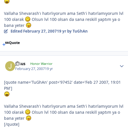
Vallaha Shevarash'ı hatırlıyorum ama Seth'i hatırlamıyorum lvl
100 olarak
Olsun lvl 100 olsan da sana reskill yaptım ya o
bana yeter
Edited
February 27, 2007
19 yr
by TuGhAn
Quote
Jasus
Honor Warrior
February 27, 2007
19 yr
[quote name='TuGhAn' post='97452' date='Feb 27 2007, 19:01
PM']
Vallaha Shevarash'ı hatırlıyorum ama Seth'i hatırlamıyorum lvl
100 olarak
Olsun lvl 100 olsan da sana reskill yaptım ya o
bana yeter
[/quote]