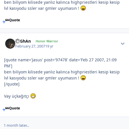
ben biliyom kilisede yanlız kalınca highpriestleri kesip kesip
lvl kasıyodu ssler var gmler uyumasın !
Quote
TuGhAn
Honor Warrior
February 27, 2007
19 yr
[quote name='Jasus' post='97478' date='Feb 27 2007, 21:09
PM']
ben biliyom kilisede yanlız kalınca highpriestleri kesip kesip
lvl kasıyodu ssler var gmler uyumasın !
[/quote]
Vay üçkağıtçı
Quote
1 month later...