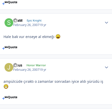
Quote
SLaM
Epic Knight
February 26, 2007
19 yr
Hale bak vur enseye al ekmeği
Quote
Jasus
Honor Warrior
February 26, 2007
19 yr
ampülcüde çıraktı o zamanlar sonradan iyice aldı yürüdü iş
Quote