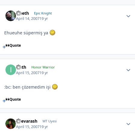
Opeth
Epic Knight
April 14, 2007
19 yr
Ehueuhe süpermiş ya
Quote
Ireth
Honor Warrior
April 15, 2007
19 yr
:bc: ben çözemedim işi
Quote
Shevarash
WT Uyesi
April 15, 2007
19 yr