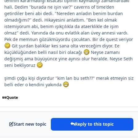
teninin kararmadığı kısacası tipinin kaymadığı zamanlardaki
hali. Dedim "burada ne işin var?" caverns of time'den
getirdiler beni abi dedi. "Nereden anladın benim burdan
olmadığımı?" dedi. Hikayesini anlattım. "Ben kel olmak
istemiyorum abi, benim ışıkçılıkla da ataerklikle de işim
olmaz" dedi. Yanında da onu evlatlık alan üvey annesi vardı.
Pek de memnun gözükmüyordu çocuktan. Bir de quest veriyor
Git şurdan balıklar kes sana olta vereceğim diyor. Ee
küçüklüğünden belli nasıl biri olacağı
Neyse zamanı
değişmiş ama büyüyünce yine aynısı olur heralde. Neyse Seth
seni bekliyoruz
şimdi çoğu kişi diyordur "kim lan bu seth??" merak etmeyin siz
belli eder o kendini yakında
Quote
Start new topic
Reply to this topic