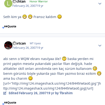
Lochtan
Honor Warrior
February 26, 2007
19 yr
Seth kim ya
Fransız kaldım
Quote
Mertcan
WT Uyesi
February 26, 2007
19 yr
abi senn o WQW ekranı nasılyaa öle?
baska yerden mi
print yaptın mesela yukarıdaki yazılar filan değişik. hade
alttakiler skill onları anndımda sen kaç sürüm kullanıom
benm görüntü böyle yukarda yazı filan yazmıo biraz ezikim
ama bu charım
[url="http://img124.imageshack.us/img124/8449/wtao0.jpg"]h
ttp://img124.imageshack.us/img124/8449/wtao0.jpg[/url]
Edited
February 26, 2007
19 yr
by Ýbrahim
Quote