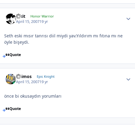
Pixit
Honor Warrior
April 15, 2007
19 yr
Seth eski mısır tanrısı diil miydi yav.Yıldırım mı fıtına mı ne
öyle bişeydi.
Quote
Deimos
Epic Knight
April 15, 2007
19 yr
önce bi okusaydın yorumları
Quote