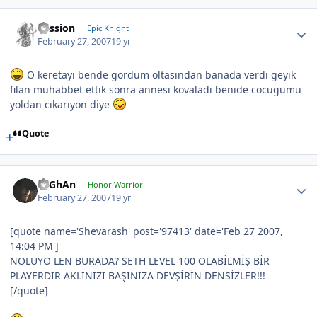
Passion
Epic Knight
February 27, 2007
19 yr
O keretayı bende gördüm oltasından banada verdi geyik
filan muhabbet ettik sonra annesi kovaladı benide cocugumu
yoldan cıkarıyon diye
Quote
TuGhAn
Honor Warrior
February 27, 2007
19 yr
[quote name='Shevarash' post='97413' date='Feb 27 2007,
14:04 PM']
NOLUYO LEN BURADA? SETH LEVEL 100 OLABİLMİŞ BİR
PLAYERDIR AKLINIZI BAŞINIZA DEVŞİRİN DENSİZLER!!!
[/quote]