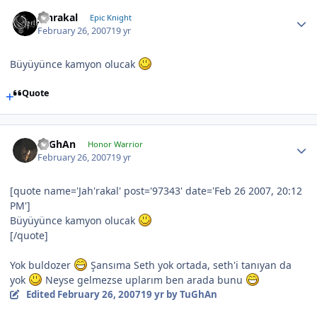
Jahrakal
Epic Knight
February 26, 2007
19 yr
Büyüyünce kamyon olucak
Quote
TuGhAn
Honor Warrior
February 26, 2007
19 yr
[quote name='Jah'rakal' post='97343' date='Feb 26 2007, 20:12
PM']
Büyüyünce kamyon olucak
[/quote]
Yok buldozer
Şansıma Seth yok ortada, seth'i tanıyan da
yok
Neyse gelmezse uplarım ben arada bunu
Edited
February 26, 2007
19 yr
by TuGhAn