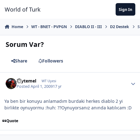
Jump to content
World of Turk
Sign In
Home
WT - BNET - PVPGN
DIABLO II - III
D2 Destek
S
Sorum Var?
Share
Followers
caytemel
WT Uyesi
Posted
April 1, 2009
17 yr
Ya ben bir konuyu anlamadım burdaki herkes diablo 2 yi
birlikte oynuyormu :huh: ??Oynuyorsanız anında katılıcam :D
Quote