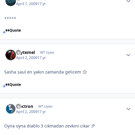
April 1, 2009
17 yr
+++++
Quote
caytemel
WT Uyesi
April 2, 2009
17 yr
Sasha saul en yakın zamanda gelicem :D
Quote
electron
WT Uyesi
April 2, 2009
17 yr
Oyna oyna diablo 3 cıkmadan zevkini cıkar :P