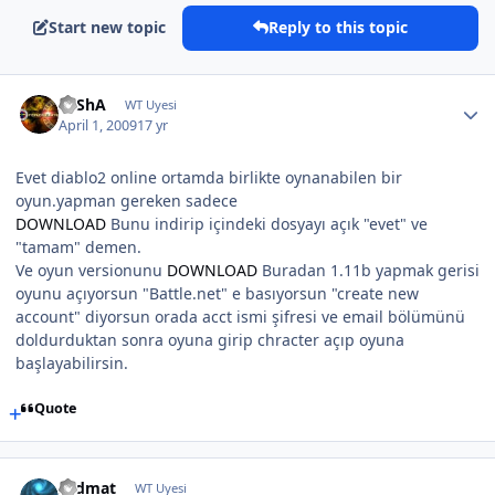
Start new topic
Reply to this topic
SaShA
WT Uyesi
April 1, 2009
17 yr
Evet diablo2 online ortamda birlikte oynanabilen bir
oyun.yapman gereken sadece
DOWNLOAD
Bunu indirip içindeki dosyayı açık "evet" ve
"tamam" demen.
Ve oyun versionunu
DOWNLOAD
Buradan 1.11b yapmak gerisi
oyunu açıyorsun "Battle.net" e basıyorsun "create new
account" diyorsun orada acct ismi şifresi ve email bölümünü
doldurduktan sonra oyuna girip chracter açıp oyuna
başlayabilirsin.
Quote
sadmat
WT Uyesi