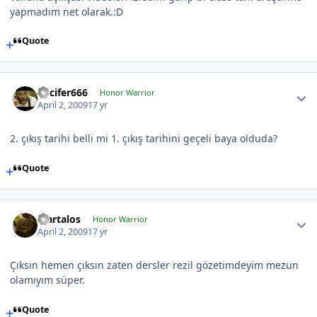
yapmadım net olarak.:D
Quote
Lucifer666
Honor Warrior
April 2, 2009
17 yr
2. çıkış tarihi belli mi 1. çıkış tarihini geçeli baya olduda?
Quote
Martalos
Honor Warrior
April 2, 2009
17 yr
Çıksın hemen çıksın zaten dersler rezil gözetimdeyim mezun
olamıyım süper.
Quote