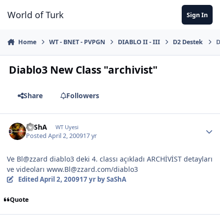
Jump to content
World of Turk
Sign In
Home
WT - BNET - PVPGN
DIABLO II - III
D2 Destek
D
Diablo3 New Class "archivist"
Share
Followers
SaShA
WT Uyesi
Posted
April 2, 2009
17 yr
Ve Bl@zzard diablo3 deki 4. classı açıkladı ARCHİVİST detayları
ve videoları www.Bl@zzard.com/diablo3
Edited
April 2, 2009
17 yr
by SaShA
Quote