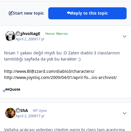
Start new topic
Reply to this topic
HighvoltagE
Honor Warrior
April 2, 2009
17 yr
Nisan 1 şakası değil miydi bu :D Zaten diablo 3 classlarının
tanıtıldığı sayfada da yok bu karakter :)
http://www.Bl@zzard.com/diablo3/characters/
http://www.joystiq.com/2009/04/01/april-fo...iiis-archivist/
Quote
SaShA
WT Uyesi
April 2, 2009
17 yr
Vallaha açıkçası videoları izledim garip bi class tam araştırma