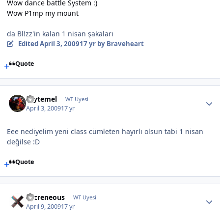
Wow dance battle System :)
Wow P1mp my mount
da Bl!zz'in kalan 1 nisan şakaları
Edited
April 3, 2009
17 yr
by Braveheart
Quote
caytemel
WT Uyesi
April 3, 2009
17 yr
Eee nediyelim yeni class cümleten hayırlı olsun tabi 1 nisan
değilse :D
Quote
Sacreneous
WT Uyesi
April 9, 2009
17 yr