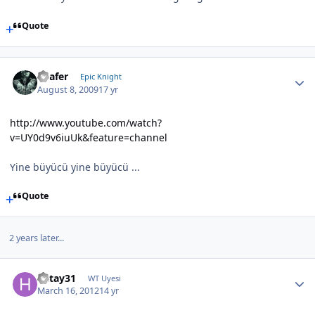
Quote
Loafer
Epic Knight
August 8, 2009
17 yr
http://www.youtube.com/watch?
v=UY0d9v6iuUk&feature=channel
Yine büyücü yine büyücü ...
Quote
2 years later...
hatay31
WT Uyesi
March 16, 2012
14 yr