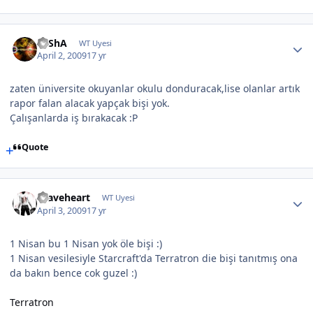
SaShA
WT Uyesi
April 2, 2009
17 yr
zaten üniversite okuyanlar okulu donduracak,lise olanlar artık
rapor falan alacak yapçak bişi yok.
Çalışanlarda iş bırakacak :P
Quote
Braveheart
WT Uyesi
April 3, 2009
17 yr
1 Nisan bu 1 Nisan yok öle bişi :)
1 Nisan vesilesiyle Starcraft'da Terratron die bişi tanıtmış ona
da bakın bence cok guzel :)
Terratron