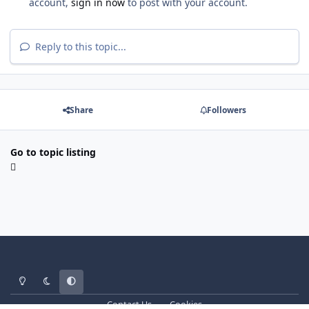
account,
sign in now
to post with your account.
Reply to this topic...
Share
Followers
Go to topic listing
Light Mode
Dark Mode
System Preference
Contact Us
Cookies