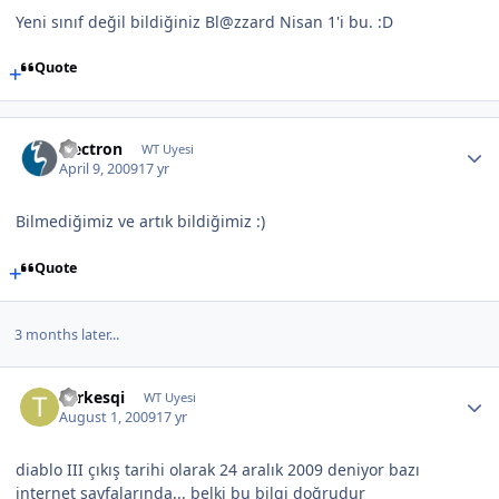
Yeni sınıf değil bildiğiniz Bl@zzard Nisan 1'i bu. :D
Quote
electron
WT Uyesi
April 9, 2009
17 yr
Bilmediğimiz ve artık bildiğimiz :)
Quote
3 months later...
Turkesqi
WT Uyesi
August 1, 2009
17 yr
diablo III çıkış tarihi olarak 24 aralık 2009 deniyor bazı
internet sayfalarında... belki bu bilgi doğrudur