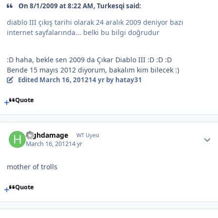
On 8/1/2009 at 8:22 AM, Turkesqi said:
diablo III çıkış tarihi olarak 24 aralık 2009 deniyor bazı
internet sayfalarında... belki bu bilgi doğrudur
:D haha, bekle sen 2009 da Çıkar Diablo III :D :D :D
Bende 15 mayıs 2012 diyorum, bakalım kim bilecek :)
Edited
March 16, 2012
14 yr
by hatay31
Quote
highdamage
WT Uyesi
March 16, 2012
14 yr
mother of trolls
Quote