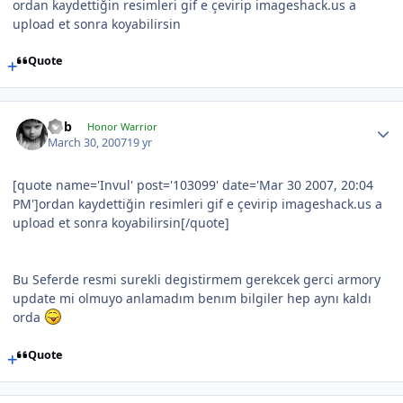
ordan kaydettiğin resimleri gif e çevirip imageshack.us a
upload et sonra koyabilirsin
Quote
hbb
Honor Warrior
March 30, 2007
19 yr
[quote name='Invul' post='103099' date='Mar 30 2007, 20:04
PM']ordan kaydettiğin resimleri gif e çevirip imageshack.us a
upload et sonra koyabilirsin[/quote]
Bu Seferde resmi surekli degistirmem gerekcek gerci armory
update mi olmuyo anlamadım benım bilgiler hep aynı kaldı
orda
Quote