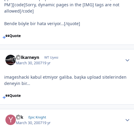
PM'][code]Sorry, dynamic pages in the [IMG] tags are not
allowed[/code]
Bende böyle bir hata veriyor...[/quote]
Quote
Zulkarneyn
WT Uyesi
March 30, 2007
19 yr
imageshacki kabul etmiyor galiba. başka upload sitelerinden
deneyin bir...
Quote
Yek
Epic Knight
March 30, 2007
19 yr