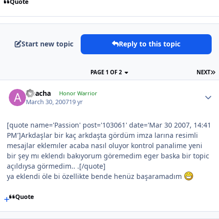
Quote
Start new topic
Reply to this topic
PAGE 1 OF 2
NEXT
Apacha
Honor Warrior
March 30, 2007
19 yr
[quote name='Passion' post='103061' date='Mar 30 2007, 14:41
PM']Arkdaşlar bir kaç arkdaşta gördüm imza larına resimli
mesajlar eklemıler acaba nasıl oluyor kontrol panalime yeni
bir şey mı eklendı bakıyorum göremedim eger baska bir topic
açıldıysa görmedim.. .[/quote]
ya eklendi öle bi özellikte bende henüz başaramadım
Quote