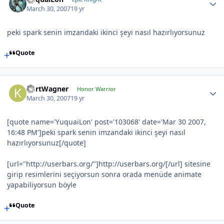
March 30, 2007
19 yr
peki spark senin imzandaki ikinci şeyi nasıl hazırlıyorsunuz
Quote
KurtWagner
Honor Warrior
March 30, 2007
19 yr
[quote name='YuquaiLon' post='103068' date='Mar 30 2007,
16:48 PM']peki spark senin imzandaki ikinci şeyi nasıl
hazırlıyorsunuz[/quote]
[url="http://userbars.org/"]http://userbars.org/[/url] sitesine
girip resimlerini seçiyorsun sonra orada menüde animate
yapabiliyorsun böyle
Quote