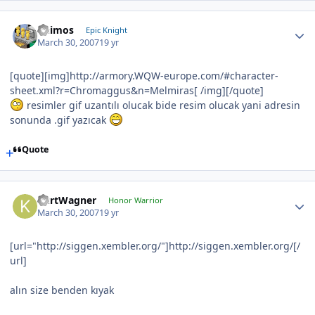
Deimos
Epic Knight
March 30, 2007
19 yr
[quote][img]http://armory.WQW-europe.com/#character-
sheet.xml?r=Chromaggus&n=Melmiras[ /img][/quote]
resimler gif uzantılı olucak bide resim olucak yani adresin
sonunda .gif yazıcak
Quote
KurtWagner
Honor Warrior
March 30, 2007
19 yr
[url="http://siggen.xembler.org/"]http://siggen.xembler.org/[/
url]
alın size benden kıyak