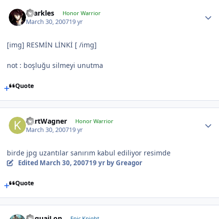
sparkles
Honor Warrior
March 30, 2007
19 yr
[img] RESMİN LİNKİ [ /img]
not : boşluğu silmeyi unutma
Quote
KurtWagner
Honor Warrior
March 30, 2007
19 yr
birde jpg uzantılar sanırım kabul ediliyor resimde
Edited
March 30, 2007
19 yr
by Greagor
Quote
YuquaiLon
Epic Knight