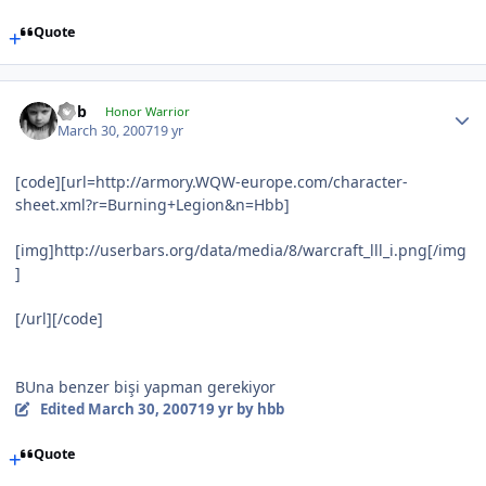
Quote
hbb
Honor Warrior
March 30, 2007
19 yr
[code][url=http://armory.WQW-europe.com/character-
sheet.xml?r=Burning+Legion&n=Hbb]
[img]http://userbars.org/data/media/8/warcraft_lll_i.png[/img
]
[/url][/code]
BUna benzer bişi yapman gerekiyor
Edited
March 30, 2007
19 yr
by hbb
Quote