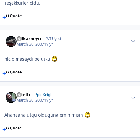
Teşekkürler oldu.
Quote
Zulkarneyn
WT Uyesi
March 30, 2007
19 yr
hiç olmasaydı be utku
Quote
Opeth
Epic Knight
March 30, 2007
19 yr
Ahahaaha utqu olduguna emin misin
Quote