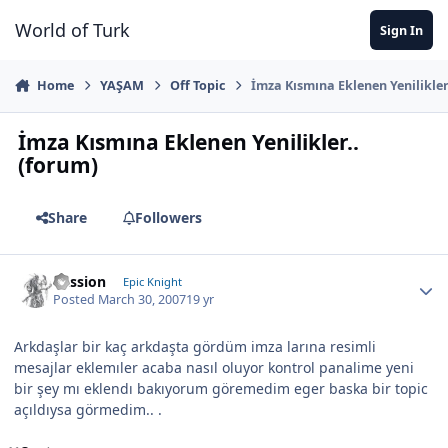
Jump to content
World of Turk
Sign In
Home
YAŞAM
Off Topic
İmza Kısmına Eklenen Yenilikler
İmza Kısmına Eklenen Yenilikler..
(forum)
Share
Followers
Passion
Epic Knight
Posted
March 30, 2007
19 yr
Arkdaşlar bir kaç arkdaşta gördüm imza larına resimli
mesajlar eklemıler acaba nasıl oluyor kontrol panalime yeni
bir şey mı eklendı bakıyorum göremedim eger baska bir topic
açıldıysa görmedim.. .