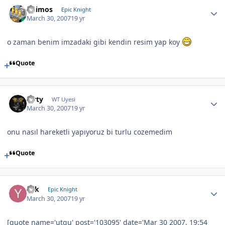
Deimos
Epic Knight
March 30, 2007
19 yr
o zaman benim imzadaki gibi kendin resim yap koy
Quote
Mrty
WT Uyesi
March 30, 2007
19 yr
onu nasıl hareketli yapıyoruz bi turlu cozemedim
Quote
Yek
Epic Knight
March 30, 2007
19 yr
[quote name='utqu' post='103095' date='Mar 30 2007, 19:54