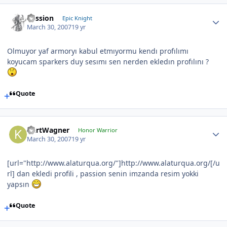
Passion
Epic Knight
March 30, 2007
19 yr
Olmuyor yaf armoryı kabul etmıyormu kendı profılımı
koyucam sparkers duy sesımı sen nerden ekledın profılını ?
Quote
KurtWagner
Honor Warrior
March 30, 2007
19 yr
[url="http://www.alaturqua.org/"]http://www.alaturqua.org/[/u
rl] dan ekledi profili , passion senin imzanda resim yokki
yapsın
Quote