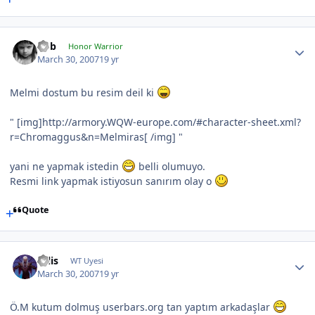
hbb
Honor Warrior
March 30, 2007
19 yr
Melmi dostum bu resim deil ki
" [img]http://armory.WQW-europe.com/#character-sheet.xml?
r=Chromaggus&n=Melmiras[ /img] "
yani ne yapmak istedin
belli olumuyo.
Resmi link yapmak istiyosun sanırım olay o
Quote
calis
WT Uyesi
March 30, 2007
19 yr
Ö.M kutum dolmuş userbars.org tan yaptım arkadaşlar