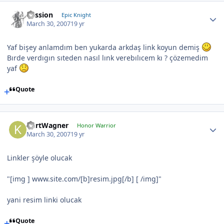
Passion
Epic Knight
March 30, 2007
19 yr
Yaf bişey anlamdım ben yukarda arkdaş link koyun demiş
Bırde verdıgın sıteden nasıl lınk verebılıcem kı ? çözemedim
yaf
Quote
KurtWagner
Honor Warrior
March 30, 2007
19 yr
Linkler şöyle olucak
"[img ] www.site.com/[b]resim.jpg[/b] [ /img]"
yani resim linki olucak
Quote