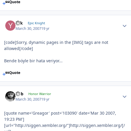
Quote
Yek
Epic Knight
March 30, 2007
19 yr
[code]Sorry, dynamic pages in the [IMG] tags are not
allowed[/code]
Bende böyle bir hata veriyor...
Quote
hbb
Honor Warrior
March 30, 2007
19 yr
[quote name='Greagor' post='103090' date='Mar 30 2007,
19:23 PM']
[url="http://siggen.xembler.org/"]http://siggen.xembler.org/[/