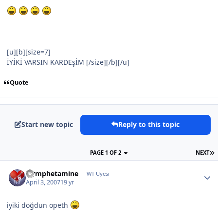
[u][b][size=7]
İYİKİ VARSIN KARDEşİM [/size][/b][/u]
Quote
Start new topic
Reply to this topic
PAGE 1 OF 2
NEXT
Nymphetamine
WT Uyesi
April 3, 2007
19 yr
iyiki doğdun opeth