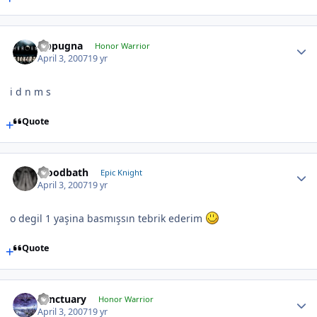
Oppugna
Honor Warrior
April 3, 2007
19 yr
i d n m s
Quote
bloodbath
Epic Knight
April 3, 2007
19 yr
o degil 1 yaşina basmışsın tebrik ederim
Quote
Sanctuary
Honor Warrior
April 3, 2007
19 yr