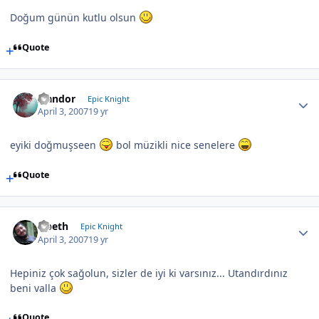
Doğum günün kutlu olsun
Quote
Isandor
Epic Knight
April 3, 2007
19 yr
eyiki doğmuşseen
bol müzikli nice senelere
Quote
Opeth
Epic Knight
April 3, 2007
19 yr
Hepiniz çok sağolun, sizler de iyi ki varsınız... Utandırdınız
beni valla
Quote