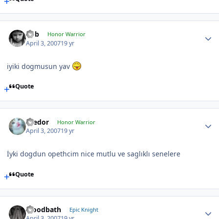
hbb
Honor Warrior
April 3, 2007
19 yr
iyiki dogmusun yav
Quote
Teedor
Honor Warrior
April 3, 2007
19 yr
İyki dogdun opethcim nice mutlu ve saglıklı senelere
Quote
bloodbath
Epic Knight
April 3, 2007
19 yr