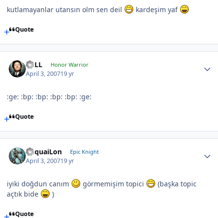
kutlamayanlar utansın olm sen deil
kardeşim yaf
Quote
BuLL
Honor Warrior
April 3, 2007
19 yr
:ge: :bp: :bp: :bp: :bp: :ge:
Quote
YuquaiLon
Epic Knight
April 3, 2007
19 yr
iyiki doğdun canım
görmemişim topici
(başka topic
açtık bide
)
Quote