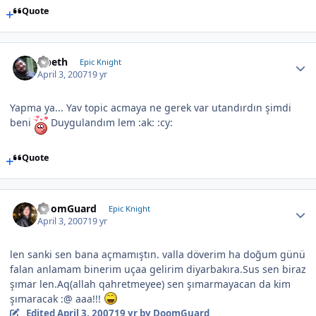
Quote
Opeth
Epic Knight
April 3, 2007
19 yr
Yapma ya... Yav topic acmaya ne gerek var utandırdın şimdi
beni
Duygulandım lem :ak: :cy:
Quote
DoomGuard
Epic Knight
April 3, 2007
19 yr
len sanki sen bana açmamıştın. valla döverim ha doğum günü
falan anlamam binerim uçaa gelirim diyarbakıra.Sus sen biraz
şımar len.Aq(allah qahretmeyee) sen şımarmayacan da kim
şımaracak :@ aaa!!!
Edited
April 3, 2007
19 yr
by DoomGuard