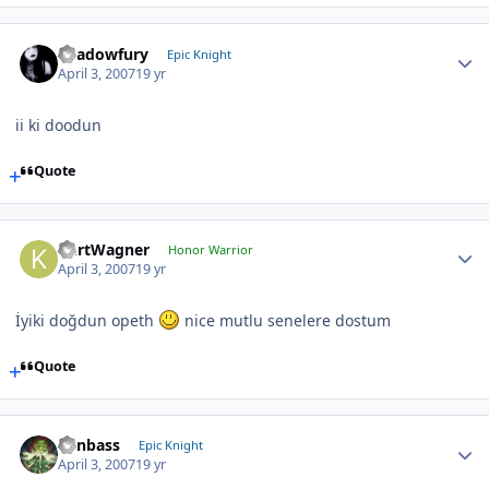
Shadowfury
Epic Knight
April 3, 2007
19 yr
ii ki doodun
Quote
KurtWagner
Honor Warrior
April 3, 2007
19 yr
İyiki doğdun opeth
nice mutlu senelere dostum
Quote
Canbass
Epic Knight
April 3, 2007
19 yr