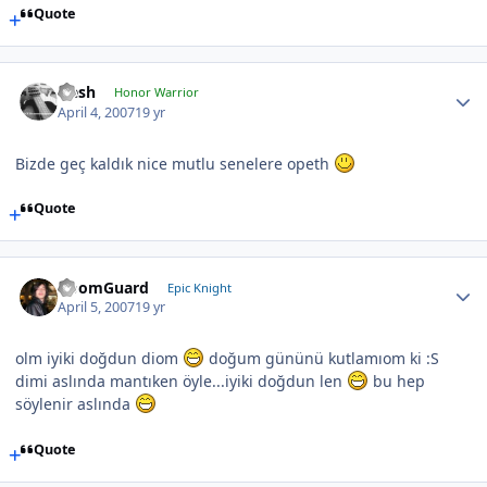
Quote
Qesh
Honor Warrior
April 4, 2007
19 yr
Bizde geç kaldık nice mutlu senelere opeth
Quote
DoomGuard
Epic Knight
April 5, 2007
19 yr
olm iyiki doğdun diom
doğum gününü kutlamıom ki :S
dimi aslında mantıken öyle...iyiki doğdun len
bu hep
söylenir aslında
Quote