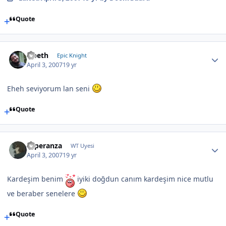
Quote
Opeth
Epic Knight
April 3, 2007
19 yr
Eheh seviyorum lan seni
Quote
Esperanza
WT Uyesi
April 3, 2007
19 yr
Kardeşim benim
iyiki doğdun canım kardeşim nice mutlu
ve beraber senelere
Quote