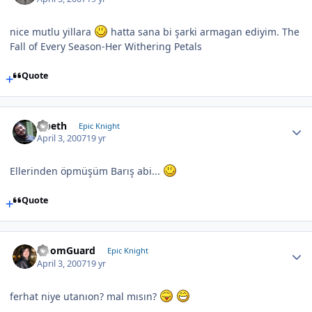
nice mutlu yillara
hatta sana bi şarki armagan ediyim. The
Fall of Every Season-Her Withering Petals
Quote
Opeth
Epic Knight
April 3, 2007
19 yr
Ellerinden öpmüşüm Barış abi...
Quote
DoomGuard
Epic Knight
April 3, 2007
19 yr
ferhat niye utanıon? mal mısın?