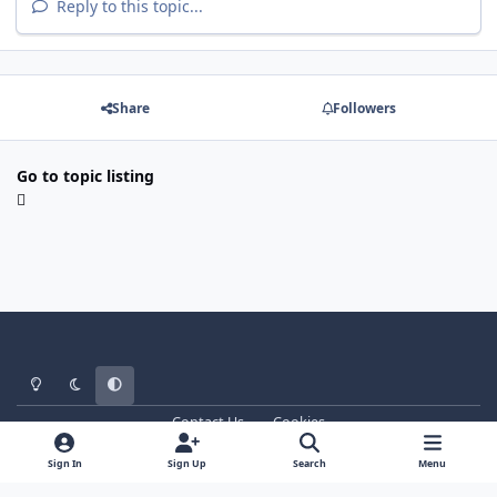
Reply to this topic...
Share
Followers
Go to topic listing
Light Mode
Dark Mode
System Preference
Contact Us
Cookies
WT - http://www.ebattle.net
Powered by
Invision Community
Sign In
Sign Up
Search
Menu