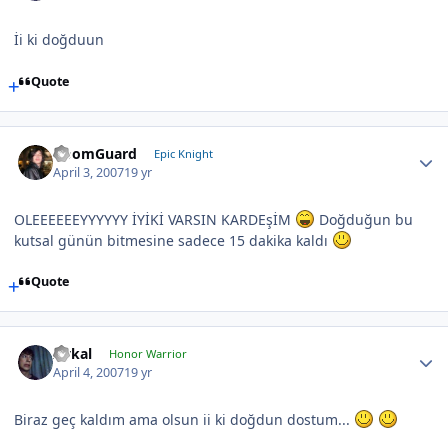
İi ki doğduun
Quote
DoomGuard
Epic Knight
April 3, 2007
19 yr
OLEEEEEEYYYYYY İYİKİ VARSIN KARDEşİM
Doğduğun bu
kutsal günün bitmesine sadece 15 dakika kaldı
Quote
Aykal
Honor Warrior
April 4, 2007
19 yr
Biraz geç kaldım ama olsun ii ki doğdun dostum...