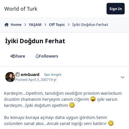
Jump to content
World of Turk
Sign In
Home
YAŞAM
Off Topic
İyiki Doğdun Ferhat
İyiki Doğdun Ferhat
Share
Followers
DoomGuard
Epic Knight
Posted
April 3, 2007
19 yr
Kardeşim...Opethim, tanıdığım sevdiğim priestım warlockum
druidim shamanım herşeyim canım ciğerim
iyiki varsın
kardeşim...İyiki doğdum opethim
Bu konuyu buraya açmayı daha uygun gördüm.Senin
üstünden sanat akıo...Ancak sanat topiği seni kaldırır