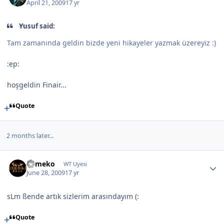
April 21, 2009
17 yr
Yusuf said:
Tam zamanında geldin bizde yeni hikayeler yazmak üzereyiz :)
:ep:
hoşgeldin Finair...
Quote
2 months later...
Cemeko
WT Uyesi
June 28, 2009
17 yr
sLm ßende artık sizlerim arasındayım (:
Quote