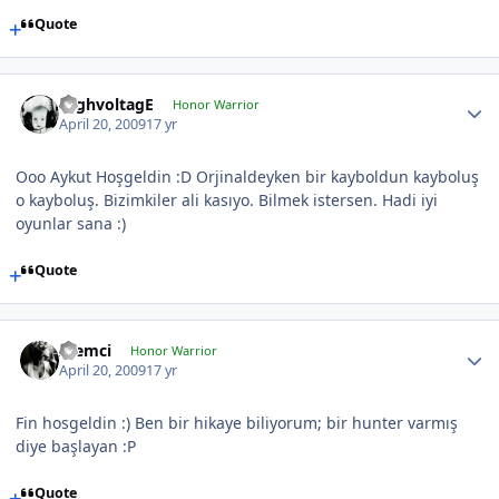
Quote
HighvoltagE
Honor Warrior
April 20, 2009
17 yr
Ooo Aykut Hoşgeldin :D Orjinaldeyken bir kayboldun kayboluş
o kayboluş. Bizimkiler ali kasıyo. Bilmek istersen. Hadi iyi
oyunlar sana :)
Quote
Alemci
Honor Warrior
April 20, 2009
17 yr
Fin hosgeldin :) Ben bir hikaye biliyorum; bir hunter varmış
diye başlayan :P
Quote