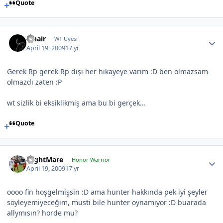
Quote
Finair
WT Uyesi
April 19, 2009
17 yr
Gerek Rp gerek Rp dışı her hikayeye varım :D ben olmazsam
olmazdı zaten :P
wt sizlik bi eksiklikmiş ama bu bi gerçek...
Quote
NightMare
Honor Warrior
April 19, 2009
17 yr
oooo fin hoşgelmişsin :D ama hunter hakkında pek iyi şeyler
söyleyemiyeceğim, musti bile hunter oynamıyor :D buarada
allymısın? horde mu?