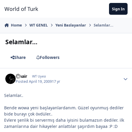
Jump to content
World of Turk
Sign In
Home
WT GENEL
Yeni Baslayanlar
Selamlar...
Selamlar...
Share
Followers
Finair
WT Uyesi
Posted
April 19, 2009
17 yr
Selamlar..
Bende wowa yeni başlayanlardanım. Güzel oyunmuş dediler
bide burayı çok övdüler..
Evlere şenlik bi servermış daha iyisini bulamazsın dediler. ilk
zamanlarına dair hikayeler anlattılar şaşırdım bayaa :P :D