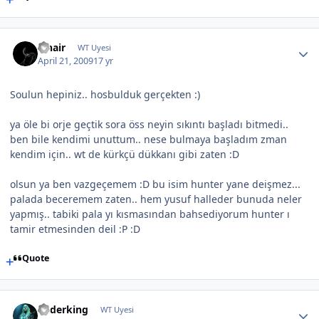
Finair
WT Uyesi
April 21, 2009
17 yr
Soulun hepiniz.. hosbulduk gerçekten :)
ya öle bi orje geçtik sora öss neyin sıkıntı başladı bitmedi..
ben bile kendimi unuttum.. nese bulmaya başladım zman
kendim için.. wt de kürkçü dükkanı gibi zaten :D
olsun ya ben vazgeçemem :D bu isim hunter yane deişmez...
palada beceremem zaten.. hem yusuf halleder bunuda neler
yapmış.. tabiki pala yı kısmasından bahsediyorum hunter ı
tamir etmesinden deil :P :D
Quote
enderking
WT Uyesi