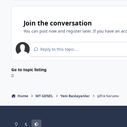
Join the conversation
You can post now and register later. If you have an ac
Reply to this topic...
Go to topic listing
Home
WT GENEL
Yeni Baslayanlar
şifre Sorunu
Light Mode
Dark Mode
System Preference