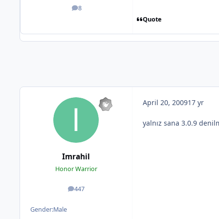
8
posts
Quote
April 20, 2009
17 yr
yalnız sana 3.0.9 denil
Imrahil
Honor Warrior
447
posts
Gender:
Male