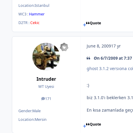
Location:
Istanbul
WC3 :
Hammer
D2TR :
Cekic
Quote
June 8, 2009
17 yr
On 6/7/2009 at 7:37
ghost 3.1.2 versıona co
Intruder
:)
WT Uyesi
biz 3.1.0'ı beklerken 3
171
posts
En kısa zamanlada geçme
Gender:
Male
Location:
Mersin
Quote