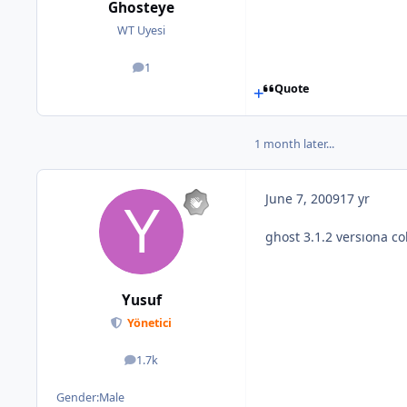
Ghosteye
WT Uyesi
1
posts
Quote
1 month later...
June 7, 2009
17 yr
ghost 3.1.2 versıona co
Yusuf
Yönetici
1.7k
posts
Gender:
Male