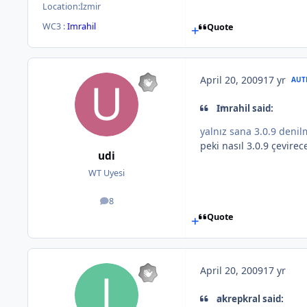
Location:
İzmir
WC3 :
Imrahil
Quote
April 20, 2009
17 yr
AUT
Imrahil said:
yalnız sana 3.0.9 denil
peki nasıl 3.0.9 çevire
udi
WT Uyesi
8
posts
Quote
April 20, 2009
17 yr
akrepkral said: