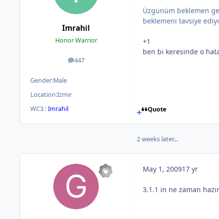
Üzgünüm beklemen gerek
beklemeni tavsiye ediy
Imrahil
Honor Warrior
+1
ben bi keresinde o ha
447
posts
Gender:
Male
Location:
İzmir
WC3 :
Imrahil
Quote
2 weeks later...
May 1, 2009
17 yr
3.1.1 in ne zaman hazı