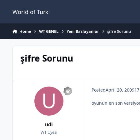
Jump to content
World of Turk
Home
WT GENEL
Yeni Baslayanlar
şifre Sorunu
şifre Sorunu
Posted
April 20, 2009
17
oyunun en son versiyon
udi
WT Uyesi