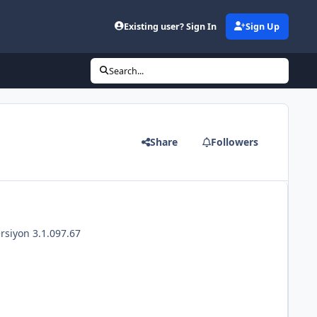
Existing user? Sign In
Sign Up
Search...
Share
Followers
rsiyon 3.1.097.67