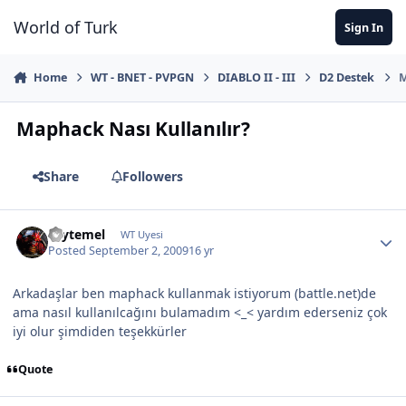
Jump to content
World of Turk
Sign In
Home
WT - BNET - PVPGN
DIABLO II - III
D2 Destek
M
Maphack Nası Kullanılır?
Share
Followers
caytemel
WT Uyesi
Posted
September 2, 2009
16 yr
Arkadaşlar ben maphack kullanmak istiyorum (battle.net)de
ama nasıl kullanılcağını bulamadım <_< yardım ederseniz çok
iyi olur şimdiden teşekkürler
Quote