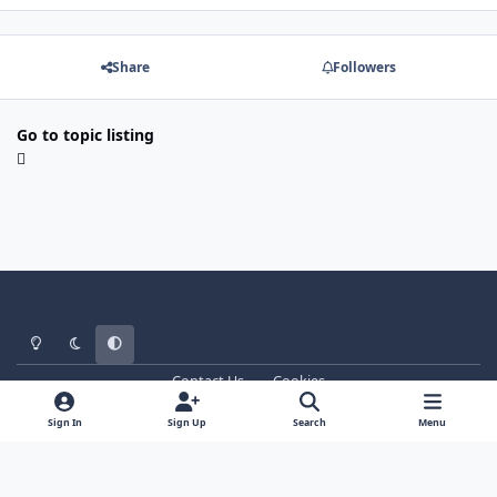
Share
Followers
Go to topic listing
Light Mode
Dark Mode
System Preference
Contact Us
Cookies
WT - http://www.ebattle.net
Powered by
Invision Community
Sign In
Sign Up
Search
Menu