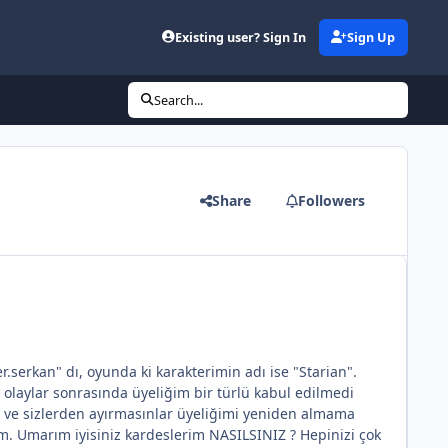
Existing user? Sign In
Sign Up
Search...
Share
Followers
r.serkan" dı, oyunda ki karakterimin adı ise "Starian".
 olaylar sonrasında üyeliğim bir türlü kabul edilmedi
m ve sizlerden ayırmasınlar üyeliğimi yeniden almama
ım. Umarım iyisiniz kardeslerim NASILSINIZ ? Hepinizi çok