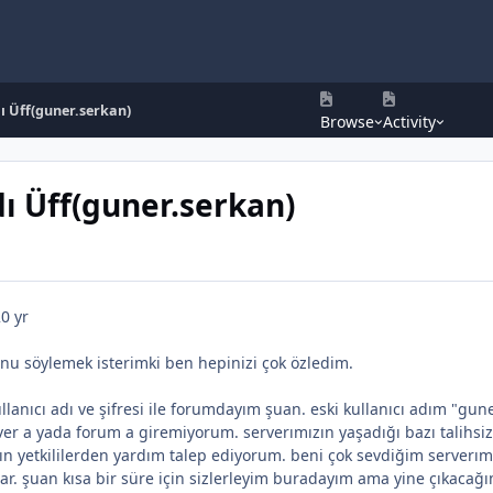
dı Üff(guner.serkan)
Browse
Activity
dı Üff(guner.serkan)
0 yr
unu söylemek isterimki ben hepinizi çok özledim.
lanıcı adı ve şifresi ile forumdayım şuan. eski kullanıcı adım "gune
er a yada forum a giremiyorum. serverımızın yaşadığı bazı talihsiz
ın yetkililerden yardım talep ediyorum. beni çok sevdiğim serverı
lar. şuan kısa bir süre için sizlerleyim buradayım ama yine çıkacağ