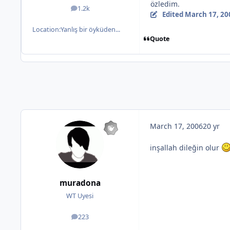
özledim.
1.2k
posts
Edited
March 17, 20
Location:
Yanlış bir öyküden...
Quote
March 17, 2006
20 yr
inşallah dileğin olur
muradona
WT Uyesi
223
posts