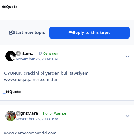
Quote
Start new topic
Reply to this topic
Gintama
Cenarion
November 26, 2009
16 yr
OYUNUN crackini bi yerden bul. tawsiyem
www.megagames.com dur
Quote
NightMare
Honor Warrior
November 26, 2009
16 yr
www.gamecopyworld.com