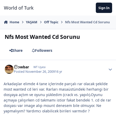
Jump to content
World of Turk
Sign In
Home
YAŞAM
Off Topic
Nfs Most Wanted Cd Sorunu
Nfs Most Wanted Cd Sorunu
Share
Followers
Crowbar
WT Uyesi
Posted
November 26, 2009
16 yr
Arkadaşlar elimde 4 tane içlerinde parçalı rar olacak şekilde
most wanted cd leri var. Rarları masaüstündeki herhangi bir
dosyaya açtım ve oyunu yükledim (crack vs. yapılı).Oyunu
açmaya çalışırken cd takmamı istior fakat bendeki 1. cd de rar
dosyası var image alıp mount denesem bile olmuyor. Ne
yapmalıyım? Yardımcı olabilicek birileri varmıdır ?