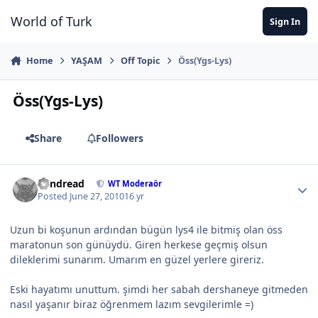
Jump to content
World of Turk
Sign In
Home
YAŞAM
Off Topic
Öss(Ygs-Lys)
Öss(Ygs-Lys)
Share
Followers
Vandread
WT Moderaör
Posted
June 27, 2010
16 yr
Uzun bi koşunun ardından bügün lys4 ile bitmiş olan öss
maratonun son günüydü. Giren herkese geçmiş olsun
dileklerimi sunarım. Umarım en güzel yerlere gireriz.
Eski hayatımı unuttum. şimdi her sabah dershaneye gitmeden
nasıl yaşanır biraz öğrenmem lazım sevgilerimle =)