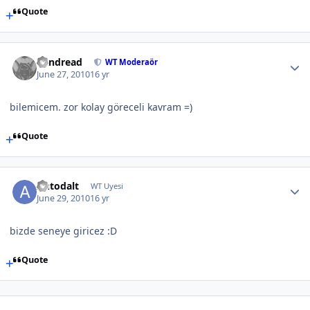
Quote
Vandread
WT Moderaör
June 27, 2010
16 yr
bilemicem. zor kolay göreceli kavram =)
Quote
Antodalt
WT Uyesi
June 29, 2010
16 yr
bizde seneye giricez :D
Quote