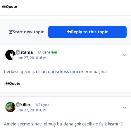
Quote
Start new topic
Reply to this topic
Gintama
Cenarion
June 27, 2010
16 yr
herkese gecmiş olsun darısı kpss giriceklerin başına
Quote
uskiller
WT Uyesi
June 27, 2010
16 yr
Amele seçme sınavı olmuş bu daha çok özellikle fizik kısmı :D