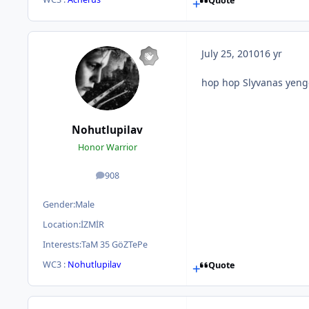
Quote
July 25, 2010
16 yr
hop hop Slyvanas yenge
Nohutlupilav
Honor Warrior
908
posts
Gender:
Male
Location:
İZMİR
Interests:
TaM 35 GöZTePe
WC3 :
Nohutlupilav
Quote