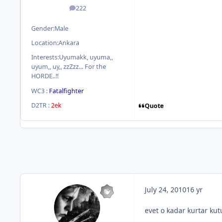
222
posts
Gender:
Male
Location:
Ankara
Interests:
Uyumakk, uyuma,,
uyum,, uy,, zzZzz... For the
HORDE..!!
WC3 :
Fatalfighter
D2TR :
2ek
Quote
July 24, 2010
16 yr
evet o kadar kurtar kut