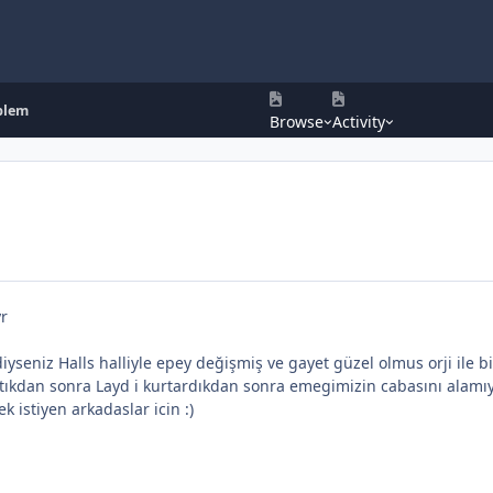
oblem
Browse
Activity
yr
iyseniz Halls halliyle epey değişmiş ve gayet güzel olmus orji ile b
tıkdan sonra Layd i kurtardıkdan sonra emegimizin cabasını alamıyo
k istiyen arkadaslar icin :)