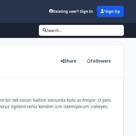
Existing user? Sign In
Sign Up
Search...
Share
Followers
ire bir tek sorun hallsın sonunda kutu acılmıyor :D yani
ruz ilgilenirseniz kendim icin istemiyorum :rolleyes: