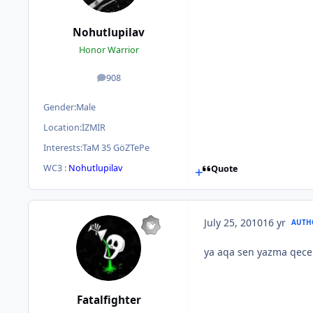
Nohutlupilav
Honor Warrior
908
posts
Gender:
Male
Location:
İZMİR
Interests:
TaM 35 GöZTePe
WC3 :
Nohutlupilav
Quote
July 25, 2010
16 yr
AUTH
ya aqa sen yazma qece 
Fatalfighter