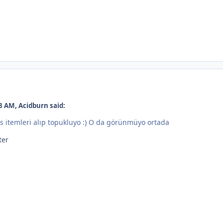
8 AM, Acidburn said:
s itemleri alıp topukluyo :) O da görünmüyo ortada
ter