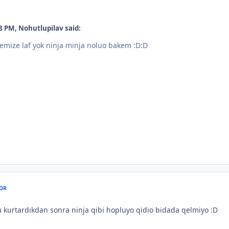
8 PM, Nohutlupilav said:
mize laf yok ninja minja noluo bakem :D:D
OR
u kurtardıkdan sonra ninja qibi hopluyo qidio bidada qelmiyo :D