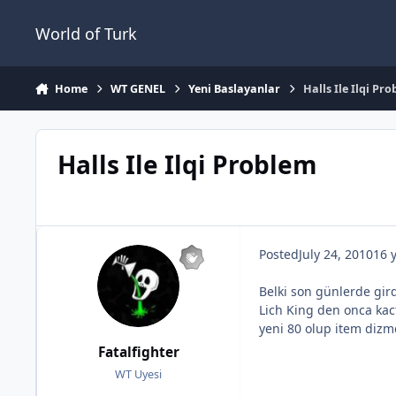
Jump to content
World of Turk
Home
WT GENEL
Yeni Baslayanlar
Halls Ile Ilqi Pr
Halls Ile Ilqi Problem
Posted
July 24, 2010
16 
Belki son günlerde gird
Lich King den onca kac
yeni 80 olup item dizme
Fatalfighter
WT Uyesi