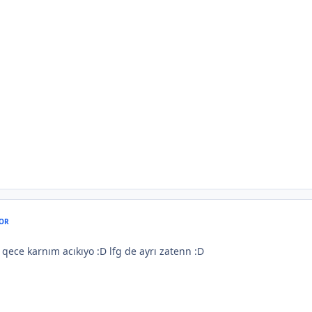
OR
qece karnım acıkıyo :D lfg de ayrı zatenn :D