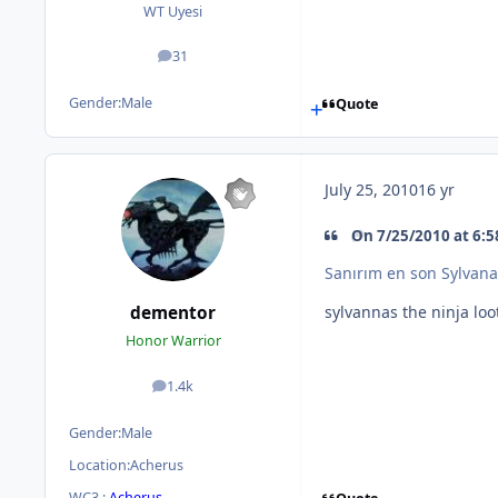
WT Uyesi
31
posts
Gender:
Male
Quote
July 25, 2010
16 yr
On 7/25/2010 at 6:5
Sanırım en son Sylvana
dementor
sylvannas the ninja loo
Honor Warrior
1.4k
posts
Gender:
Male
Location:
Acherus
WC3 :
Acherus