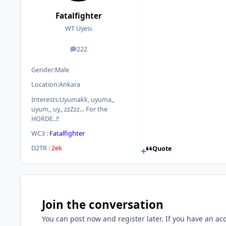
Fatalfighter
WT Uyesi
222
posts
Gender:
Male
Location:
Ankara
Interests:
Uyumakk, uyuma,,
uyum,, uy,, zzZzz... For the
HORDE..!!
WC3 :
Fatalfighter
D2TR :
2ek
Quote
Join the conversation
You can post now and register later. If you have an ac