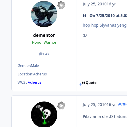
July 25, 2010
16 yr
On 7/25/2010 at 5:0
hop hop Slyvanas yenge
dementor
:D
Honor Warrior
1.4k
posts
Gender:
Male
Location:
Acherus
WC3 :
Acherus
Quote
July 25, 2010
16 yr
AUTH
Pilav ama öle :D hatun