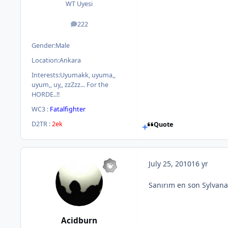
WT Uyesi
222
posts
Gender:
Male
Location:
Ankara
Interests:
Uyumakk, uyuma,,
uyum,, uy,, zzZzz... For the
HORDE..!!
WC3 :
Fatalfighter
D2TR :
2ek
Quote
July 25, 2010
16 yr
Sanırım en son Sylvana
Acidburn