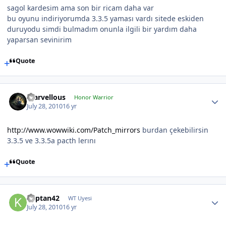
sagol kardesim ama son bir ricam daha var
bu oyunu indiriyorumda 3.3.5 yaması vardı sitede eskiden
duruyodu simdi bulmadım onunla ilgili bir yardım daha
yaparsan sevinirim
Quote
marvellous
Honor Warrior
July 28, 2010
16 yr
http://www.wowwiki.com/Patch_mirrors
burdan çekebilirsin
3.3.5 ve 3.3.5a pacth lerını
Quote
kaptan42
WT Uyesi
July 28, 2010
16 yr