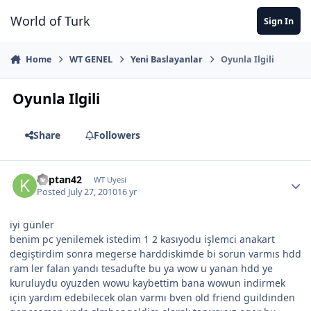
Jump to content
World of Turk
Sign In
Home
WT GENEL
Yeni Baslayanlar
Oyunla Ilgili
Oyunla Ilgili
Share
Followers
kaptan42
WT Uyesi
Posted
July 27, 2010
16 yr
iyi günler
benim pc yenilemek istedim 1 2 kasıyodu işlemci anakart
degiştirdim sonra megerse harddiskimde bi sorun varmıs hdd
ram ler falan yandı tesadufte bu ya wow u yanan hdd ye
kuruluydu oyuzden wowu kaybettim bana wowun indirmek
için yardım edebilecek olan varmı bven old friend guildinden