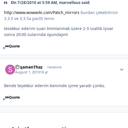
On 7/28/2010 at 5:59 AM, marvellous said:
http://www.wowwiki.com/Patch_mirrors
burdan çekebilirsin
3.3.5 ve 3.3.5a pacth lerını
tesekkur ederim suan tmmlanmak üzere 2-3 ssatlik işivar
sonra 20:00 sularında oyundayım
Quote
SeqamenThaz
Facebook
August 1, 2010
16 yr
Bende teşekkür ederim benimde işime yaradı çünkü.
Quote