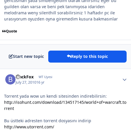
gencosman yada slmbengeldim olarak tanırsınız eger bu
guilden olan varsa ve beni pek tanımıyosa idariden
melodrama weny silenthill sorabilirsiniz 1 haftadır pc ile
urasıyorum oyuzden oyna giremedim kusura bakmasınlar
Quote
Start new topic
Reply to this topic
BlackFox
WT Uyesi
July 27, 2010
16 yr
Torrent yada wow un kendi sitesinden indirebilirsin:
http://isohunt.com/download/134517145/world+of+warcraft.to
rrent
Bu üstteki adresten torrent dosyasını indirip
http://www.utorrent.com/