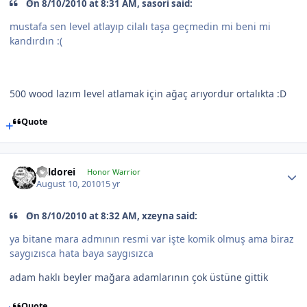
On 8/10/2010 at 8:31 AM, sasori said:
mustafa sen level atlayıp cilalı taşa geçmedin mi beni mi
kandırdın :(
500 wood lazım level atlamak için ağaç arıyordur ortalıkta :D
Quote
Kaldorei
Honor Warrior
August 10, 2010
15 yr
On 8/10/2010 at 8:32 AM, xzeyna said:
ya bitane mara admının resmi var işte komik olmuş ama biraz
saygızısca hata baya saygısızca
adam haklı beyler mağara adamlarının çok üstüne gittik
Quote