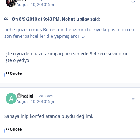
August 10, 2010
15 yr
On 8/9/2010 at 9:43 PM, Nohutlupilav said:
hehe güzel olmuş.Bu resmin benzerini türkiye kupasını gören
son fenerbahçeliler die yapmışlardı :D
işte o yüzden bazı takım(lar) bizi senede 3-4 kere sevindirio
işte o yetiyo
Quote
Amatiel
WT Uyesi
August 10, 2010
15 yr
Sahaya inip konfeti atanda buydu değilmi.
Quote