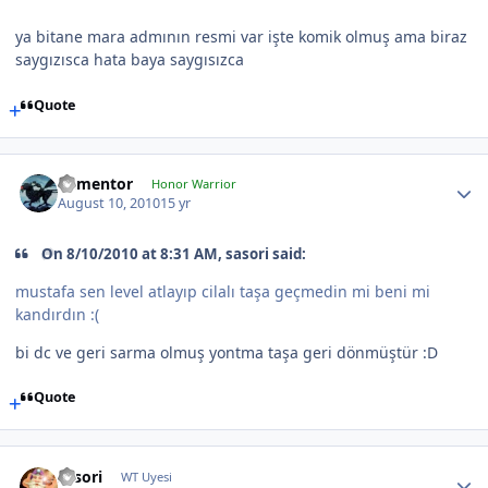
ya bitane mara admının resmi var işte komik olmuş ama biraz
saygızısca hata baya saygısızca
Quote
dementor
Honor Warrior
August 10, 2010
15 yr
On 8/10/2010 at 8:31 AM, sasori said:
mustafa sen level atlayıp cilalı taşa geçmedin mi beni mi
kandırdın :(
bi dc ve geri sarma olmuş yontma taşa geri dönmüştür :D
Quote
sasori
WT Uyesi