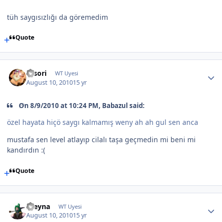
tüh saygısızlığı da göremedim
Quote
sasori
WT Uyesi
August 10, 2010
15 yr
On 8/9/2010 at 10:24 PM, Babazul said:
özel hayata hiçö saygı kalmamış weny ah ah gul sen anca
mustafa sen level atlayıp cilalı taşa geçmedin mi beni mi
kandırdın :(
Quote
xzeyna
WT Uyesi
August 10, 2010
15 yr