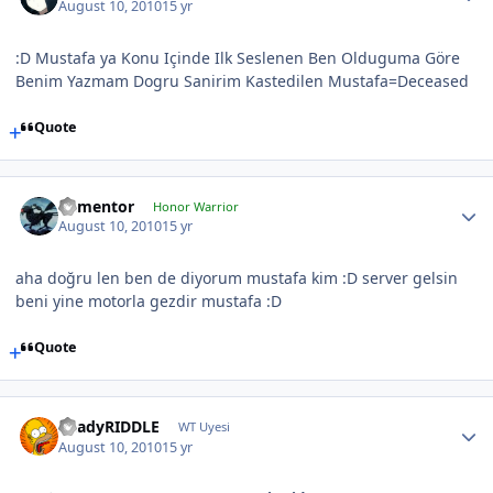
August 10, 2010
15 yr
:D Mustafa ya Konu Içinde Ilk Seslenen Ben Olduguma Göre
Benim Yazmam Dogru Sanirim Kastedilen Mustafa=Deceased
Quote
dementor
Honor Warrior
August 10, 2010
15 yr
aha doğru len ben de diyorum mustafa kim :D server gelsin
beni yine motorla gezdir mustafa :D
Quote
ShadyRIDDLE
WT Uyesi
August 10, 2010
15 yr