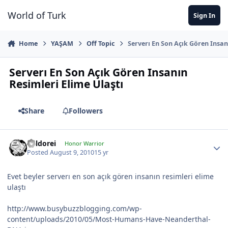
Jump to content
World of Turk
Sign In
Home
YAŞAM
Off Topic
Serverı En Son Açık Gören Insan
Serverı En Son Açık Gören Insanın
Resimleri Elime Ulaştı
Share
Followers
Kaldorei
Honor Warrior
Posted
August 9, 2010
15 yr
Evet beyler serverı en son açık gören insanın resimleri elime
ulaştı
http://www.busybuzzblogging.com/wp-
content/uploads/2010/05/Most-Humans-Have-Neanderthal-