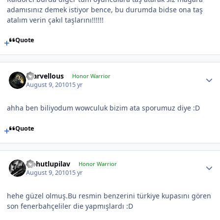
adamısınız demek istiyor bence, bu durumda bidse ona taş
atalım verin çakıl taşlarını!!!!!!
Quote
marvellous
Honor Warrior
August 9, 2010
15 yr
ahha ben biliyodum wowculuk bizim ata sporumuz diye :D
Quote
Nohutlupilav
Honor Warrior
August 9, 2010
15 yr
hehe güzel olmuş.Bu resmin benzerini türkiye kupasını gören
son fenerbahçeliler die yapmışlardı :D