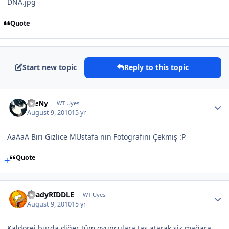
DNA.jpg
Quote
Start new topic
Reply to this topic
WeNy
WT Uyesi
August 9, 2010
15 yr
AaAaA Biri Gizlice MUstafa nin Fotografını Çekmiş :P
Quote
ShadyRIDDLE
WT Uyesi
August 9, 2010
15 yr
Kaldorei burda diğer tüm oyunculara taş atarak siz mağara