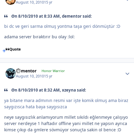
August 10, 2010
15 yr
On 8/10/2010 at 8:33 AM, dementor said:
bi dc ve geri sarma olmuş yontma taşa geri dönmüştür :D
adama server bıraktırır bu olay :lol:
Quote
dementor
Honor Warrior
August 10, 2010
15 yr
On 8/10/2010 at 8:32 AM, xzeyna said:
ya bitane mara admının resmi var işte komik olmuş ama biraz
saygızısca hata baya saygısızca
neye saygısızlık anlamıyorum millet sıkıldı eğlenmeye çalışıyo
server nerdeyse 1 haftadır offline yani millet ne yapsın ayrıca
kimse çıkıp da gmlere sövmüyor sonuçta sakin ol bence :D