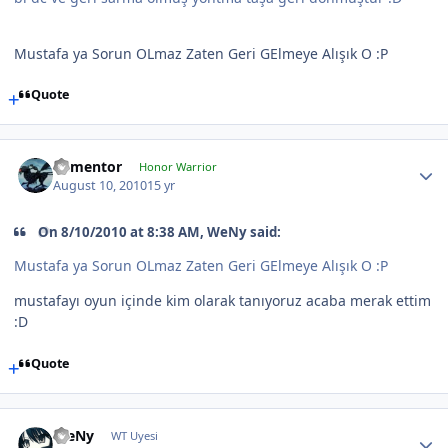
Mustafa ya Sorun OLmaz Zaten Geri GElmeye Alışık O :P
Quote
dementor
Honor Warrior
August 10, 2010
15 yr
On 8/10/2010 at 8:38 AM, WeNy said:
Mustafa ya Sorun OLmaz Zaten Geri GElmeye Alışık O :P
mustafayı oyun içinde kim olarak tanıyoruz acaba merak ettim
:D
Quote
WeNy
WT Uyesi