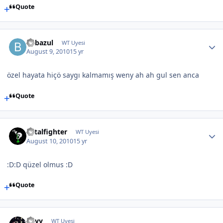
Quote
Babazul
WT Uyesi
August 9, 2010
15 yr
özel hayata hiçö saygı kalmamış weny ah ah gul sen anca
Quote
Fatalfighter
WT Uyesi
August 10, 2010
15 yr
:D:D qüzel olmus :D
Quote
Edyy
WT Uyesi