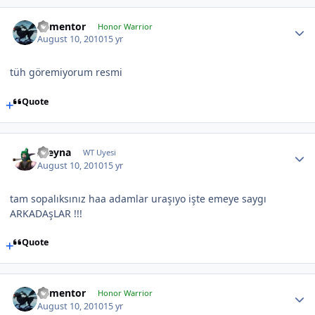
dementor
Honor Warrior
August 10, 2010
15 yr
tüh göremiyorum resmi
Quote
xzeyna
WT Uyesi
August 10, 2010
15 yr
tam sopalıksınız haa adamlar uraşıyo işte emeye saygı
ARKADAşLAR !!!
Quote
dementor
Honor Warrior
August 10, 2010
15 yr