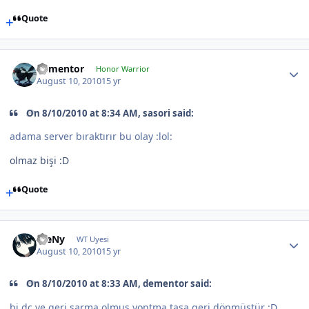
Quote
dementor
Honor Warrior
August 10, 2010
15 yr
On 8/10/2010 at 8:34 AM, sasori said:
adama server bıraktırır bu olay :lol:
olmaz bişi :D
Quote
WeNy
WT Uyesi
August 10, 2010
15 yr
On 8/10/2010 at 8:33 AM, dementor said:
bi dc ve geri sarma olmuş yontma taşa geri dönmüştür :D