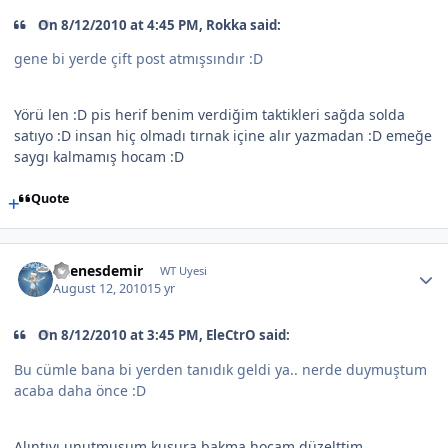
On 8/12/2010 at 4:45 PM, Rokka said:
gene bi yerde çift post atmışsındır :D
Yörü len :D pis herif benim verdiğim taktikleri sağda solda
satıyo :D insan hiç olmadı tırnak içine alır yazmadan :D emeğe
saygı kalmamış hocam :D
Quote
uaenesdemir
WT Uyesi
August 12, 2010
15 yr
On 8/12/2010 at 3:45 PM, EleCtrO said:
Bu cümle bana bi yerden tanıdık geldi ya.. nerde duymuştum
acaba daha önce :D
Alıntıyı unutmuşum kusura bakma hocam düzelttim