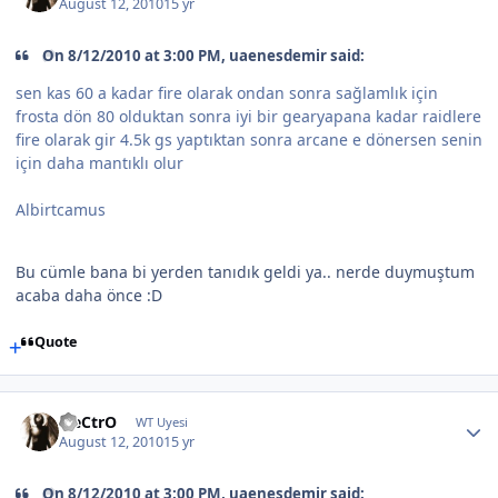
August 12, 2010
15 yr
On 8/12/2010 at 3:00 PM, uaenesdemir said:
sen kas 60 a kadar fire olarak ondan sonra sağlamlık için
frosta dön 80 olduktan sonra iyi bir gearyapana kadar raidlere
fire olarak gir 4.5k gs yaptıktan sonra arcane e dönersen senin
için daha mantıklı olur
Albirtcamus
Bu cümle bana bi yerden tanıdık geldi ya.. nerde duymuştum
acaba daha önce :D
Quote
EleCtrO
WT Uyesi
August 12, 2010
15 yr
On 8/12/2010 at 3:00 PM, uaenesdemir said: