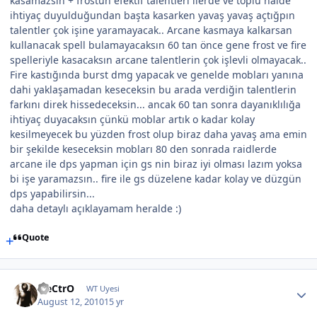
kasamazsın + frostun efektif talentleri ilerde ve toplu halde
ihtiyaç duyulduğundan başta kasarken yavaş yavaş açtığpın
talentler çok işine yaramayacak.. Arcane kasmaya kalkarsan
kullanacak spell bulamayacaksın 60 tan önce gene frost ve fire
spelleriyle kasacaksın arcane talentlerin çok işlevli olmayacak..
Fire kastığında burst dmg yapacak ve genelde mobları yanına
dahi yaklaşamadan keseceksin bu arada verdiğin talentlerin
farkını direk hissedeceksin... ancak 60 tan sonra dayanıklılığa
ihtiyaç duyacaksın çünkü moblar artık o kadar kolay
kesilmeyecek bu yüzden frost olup biraz daha yavaş ama emin
bir şekilde keseceksin mobları 80 den sonrada raidlerde
arcane ile dps yapman için gs nin biraz iyi olması lazım yoksa
bi işe yaramazsın.. fire ile gs düzelene kadar kolay ve düzgün
dps yapabilirsin...
daha detaylı açıklayamam heralde :)
Quote
EleCtrO
WT Uyesi
August 12, 2010
15 yr