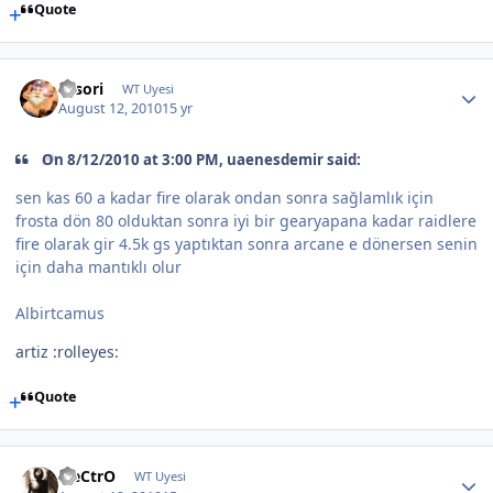
Quote
sasori
WT Uyesi
August 12, 2010
15 yr
On 8/12/2010 at 3:00 PM, uaenesdemir said:
sen kas 60 a kadar fire olarak ondan sonra sağlamlık için
frosta dön 80 olduktan sonra iyi bir gearyapana kadar raidlere
fire olarak gir 4.5k gs yaptıktan sonra arcane e dönersen senin
için daha mantıklı olur
Albirtcamus
artiz :rolleyes:
Quote
EleCtrO
WT Uyesi