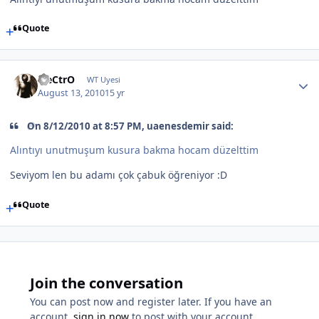
Quote
EleCtrO
WT Uyesi
August 13, 2010
15 yr
On 8/12/2010 at 8:57 PM, uaenesdemir said:
Alıntıyı unutmuşum kusura bakma hocam düzelttim
Seviyom len bu adamı çok çabuk öğreniyor :D
Quote
Join the conversation
You can post now and register later. If you have an
account,
sign in now
to post with your account.