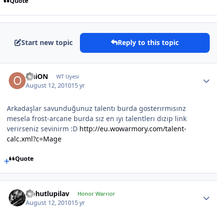
Quote
Start new topic
Reply to this topic
OniON
WT Uyesi
August 12, 2010
15 yr
Arkadaşlar savunduğunuz talentı burda gosterırmısınz
mesela frost-arcane burda sız en ıyı talentlerı dızıp link
verirseniz sevinirm :D
http://eu.wowarmory.com/talent-
calc.xml?c=Mage
Quote
Nohutlupilav
Honor Warrior
August 12, 2010
15 yr