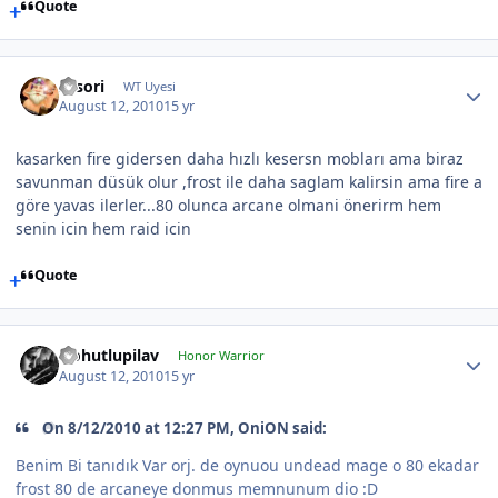
Quote
sasori
WT Uyesi
August 12, 2010
15 yr
kasarken fire gidersen daha hızlı kesersn mobları ama biraz
savunman düsük olur ,frost ile daha saglam kalirsin ama fire a
göre yavas ilerler...80 olunca arcane olmani önerirm hem
senin icin hem raid icin
Quote
Nohutlupilav
Honor Warrior
August 12, 2010
15 yr
On 8/12/2010 at 12:27 PM, OniON said:
Benim Bi tanıdık Var orj. de oynuou undead mage o 80 ekadar
frost 80 de arcaneye donmus memnunum dio :D