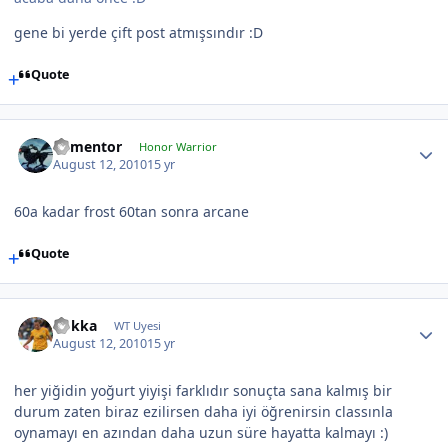
gene bi yerde çift post atmışsındır :D
Quote
dementor
Honor Warrior
August 12, 2010
15 yr
60a kadar frost 60tan sonra arcane
Quote
Rokka
WT Uyesi
August 12, 2010
15 yr
her yiğidin yoğurt yiyişi farklıdır sonuçta sana kalmış bir
durum zaten biraz ezilirsen daha iyi öğrenirsin classınla
oynamayı en azından daha uzun süre hayatta kalmayı :)