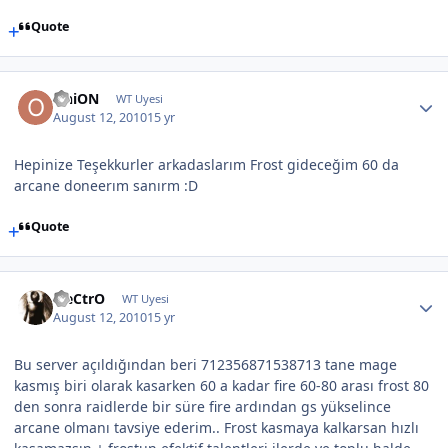
Quote
OniON
WT Uyesi
August 12, 2010
15 yr
Hepinize Teşekkurler arkadaslarım Frost gideceğim 60 da
arcane doneerım sanırm :D
Quote
EleCtrO
WT Uyesi
August 12, 2010
15 yr
Bu server açıldığından beri 712356871538713 tane mage
kasmış biri olarak kasarken 60 a kadar fire 60-80 arası frost 80
den sonra raidlerde bir süre fire ardından gs yükselince
arcane olmanı tavsiye ederim.. Frost kasmaya kalkarsan hızlı