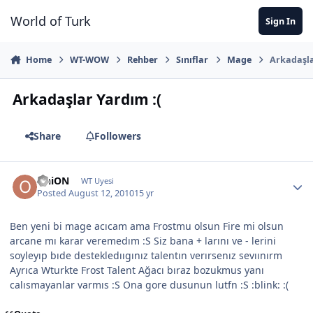
Jump to content
World of Turk
Sign In
Home
WT-WOW
Rehber
Sınıflar
Mage
Arkadaşla
Arkadaşlar Yardım :(
Share
Followers
OniON
WT Uyesi
Posted
August 12, 2010
15 yr
Ben yeni bi mage acıcam ama Frostmu olsun Fire mi olsun
arcane mı karar veremedım :S Siz bana + larını ve - lerini
soyleyıp bıde destekledııgınız talentın verırsenız sevıınırm
Ayrıca Wturkte Frost Talent Ağacı bıraz bozukmus yanı
calısmayanlar varmıs :S Ona gore dusunun lutfn :S :blink: :(