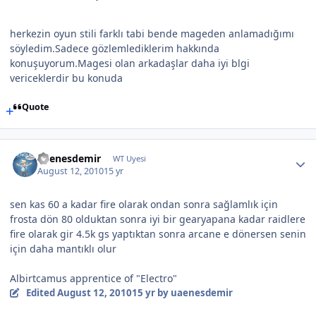
herkezin oyun stili farklı tabi bende mageden anlamadığımı
söyledim.Sadece gözlemlediklerim hakkında
konuşuyorum.Magesi olan arkadaşlar daha iyi blgi
vericeklerdir bu konuda
Quote
uaenesdemir
WT Uyesi
August 12, 2010
15 yr
sen kas 60 a kadar fire olarak ondan sonra sağlamlık için
frosta dön 80 olduktan sonra iyi bir gearyapana kadar raidlere
fire olarak gir 4.5k gs yaptıktan sonra arcane e dönersen senin
için daha mantıklı olur
Albirtcamus apprentice of "Electro"
Edited
August 12, 2010
15 yr
by uaenesdemir