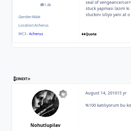
seal of vengeance/corr
1.4k
posts
stuck yapması lazım ki
stuckını siliyo yani at o
Gender:
Male
Location:
Acherus
WC3 :
Acherus
Quote
1
2
3
NEXT
August 14, 2010
15 yr
%100 katılıyorum bu ko
Nohutlupilav