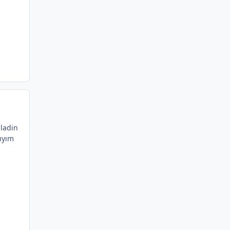
ladin
ıyım