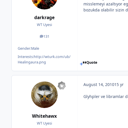
misslemeyi azaltıyor eg
bozukda olabilir sizin d
darkrage
WT Uyesi
131
posts
Gender:
Male
Interests:
http://wturk.com/ub/
Healingaura.png
Quote
August 14, 2010
15 yr
Glyhpler ve libramlar d
Whitehawx
WT Uyesi