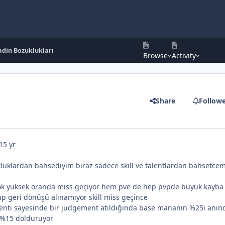
adin Bozuklukları
Browse
Activity
Share
Follow
15 yr
kluklardan bahsediyim biraz sadece skill ve talentlardan bahsetce
ok yüksek oranda miss geçiyor hem pve de hep pvpde büyük kayba 
p geri dönüşü alınamıyor skill miss geçince
lentı sayesinde bir judgement atıldığında base mananın %25i anın
 %15 dolduruyor