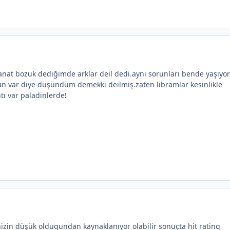
 kanat bozuk dediğimde arklar deil dedi.aynı sorunları bende yaşıy
n var diye düşündüm demekki deilmiş.zaten libramlar kesinlikle
ntı var paladinlerde!
inizin düşük oldugundan kaynaklanıyor olabilir sonuçta hit rating