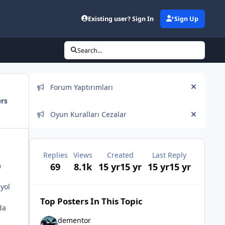
Existing user? Sign In
Sign Up
Search...
Announcements
Forum Yaptırımları
Hide an
ers
Oyun Kuralları Cezalar
Hide an
Replies
Views
Created
Last Reply
m
69
8.1k
15 yr
15 yr
15 yr
15 yr
yol
Top Posters In This Topic
da
dementor