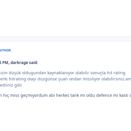
AUTHOR
6 PM, darkrage said:
inizin düşük oldugundan kaynaklanıyor olabilir sonuçta hit rating
erki hitrating olayı düzgünse şuan ondan missliyor olabilirsiniz.a
ediiniz gibi
den hiç miss geçmiyordum abi herkes tank mı oldu defence mi kastı 