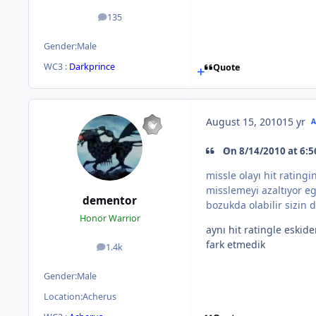
135
posts
Gender:
Male
WC3 :
Darkprince
Quote
August 15, 2010
15 yr
On 8/14/2010 at 6:5
missle olayı hit rating
misslemeyi azaltıyor eg
dementor
bozukda olabilir sizin d
Honor Warrior
aynı hit ratingle eski
fark etmedik
1.4k
posts
Gender:
Male
Location:
Acherus