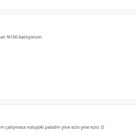
ylan %100 katılıyorum
am çalışmasa noluyoki paladin yine ezio yine ezio :D