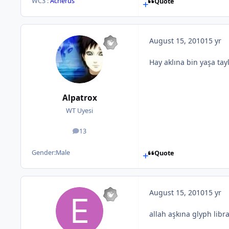
WC3 :
Acherus
Quote
August 15, 2010
15 yr
Hay aklına bin yaşa ta
Alpatrox
WT Uyesi
13
posts
Gender:
Male
Quote
August 15, 2010
15 yr
allah aşkına glyph libr