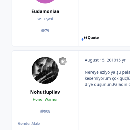
Eudamoniaa
WT Uyesi
79
posts
Quote
August 15, 2010
15 yr
Nereye eziyo ya şu pa
kesemiyorum çok güçlü 
diye düşünün.Paladin öyl
Nohutlupilav
Honor Warrior
908
posts
Gender:
Male