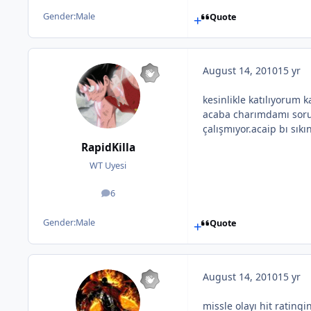
Gender:
Male
Quote
August 14, 2010
15 yr
kesinlikle katılıyorum
acaba charımdamı soru
çalışmıyor.acaip bı sıkı
RapidKilla
WT Uyesi
6
posts
Gender:
Male
Quote
August 14, 2010
15 yr
missle olayı hit rating