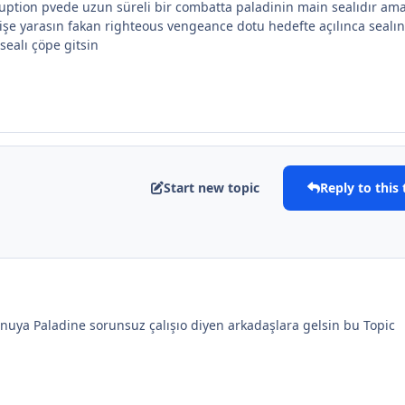
uption pvede uzun süreli bir combatta paladinin main sealıdır am
 işe yarasın fakan righteous vengeance dotu hedefte açılınca sealın
 sealı çöpe gitsin
Start new topic
Reply to this 
nuya Paladine sorunsuz çalışıo diyen arkadaşlara gelsin bu Topic