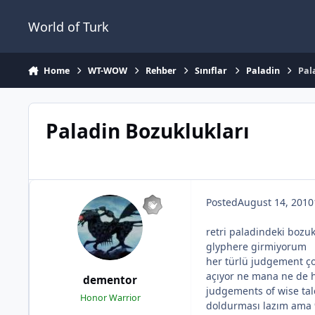
Jump to content
World of Turk
Home
WT-WOW
Rehber
Sınıflar
Paladin
Pal
Paladin Bozuklukları
Posted
August 14, 2010
retri paladindeki bozu
glyphere girmiyorum
her türlü judgement ç
açıyor ne mana ne de h
dementor
judgements of wise ta
Honor Warrior
doldurması lazım ama