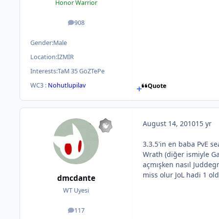
Honor Warrior
908
posts
Gender:
Male
Location:
İZMİR
Interests:
TaM 35 GöZTePe
WC3 :
Nohutlupilav
Quote
August 14, 2010
15 yr
3.3.5'in en baba PvE s
Wrath (diğer ismiyle Ga
açmışken nasıl Juddegm
miss olur JoL hadi 1 ol
dmcdante
WT Uyesi
117
posts