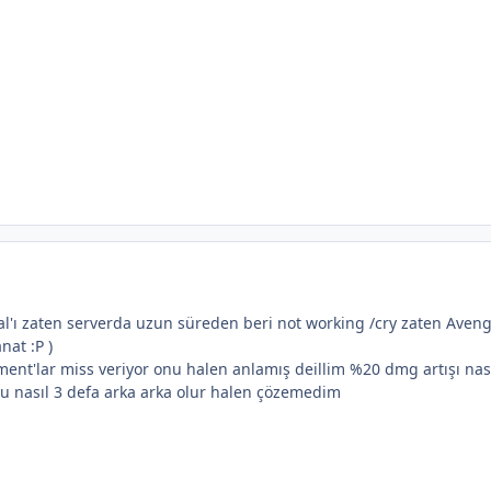
eal'ı zaten serverda uzun süreden beri not working /cry zaten Aven
nat :P )
ent'lar miss veriyor onu halen anlamış deillim %20 dmg artışı nas
du nasıl 3 defa arka arka olur halen çözemedim