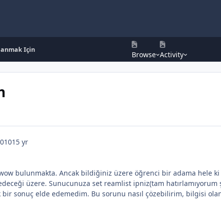
lanmak Için
Browse
Activity
n
2010
15 yr
wow bulunmakta. Ancak bildiğiniz üzere öğrenci bir adama hele ki k
deceği üzere. Sunucunuza set reamlist ipniz(tam hatırlamıyorum ş
 bir sonuç elde edemedim. Bu sorunu nasıl çözebilirim, bilgisi ola