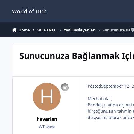
Jump to content
World of Turk
Home
WT GENEL
Yeni Baslayanlar
Sunucunuza Bağ
Sunucunuza Bağlanmak Içi
Posted
September 12, 
Merhabalar;
Bende şu anda orjinal 
birçoğunuzun tahmin e
dosyasına atarak ancak
havarian
WT Uyesi