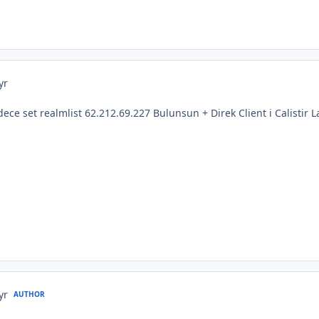
yr
ce set realmlist 62.212.69.227 Bulunsun + Direk Client i Calistir 
yr
AUTHOR