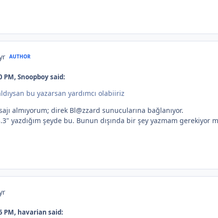
yr
AUTHOR
0 PM, Snoopboy said:
aldıysan bu yazarsan yardımcı olabiiriz
ajı almıyorum; direk Bl@zzard sunucularına bağlanıyor.
43.3" yazdığım şeyde bu. Bunun dışında bir şey yazmam gerekiyor m
yr
6 PM, havarian said: