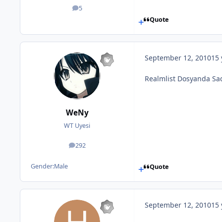
5
posts
Quote
September 12, 2010
15 
Realmlist Dosyanda Sade
WeNy
WT Uyesi
292
posts
Gender:
Male
Quote
September 12, 2010
15 