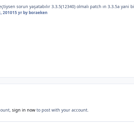
çtiysen sorun yaşatabılır 3.3.5(12340) olmalı patch ın 3.3.5a yani b
, 2010
15 yr
by boraeken
count,
sign in now
to post with your account.