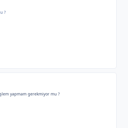
u ?
r işlem yapmam gerekmiyor mu ?