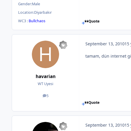
Gender:
Male
Location:
Diyarbakır
WC3 :
Bullchaos
Quote
September 13, 2010
15 
tamam, dün internet git
havarian
WT Uyesi
5
posts
Quote
September 13, 2010
15 