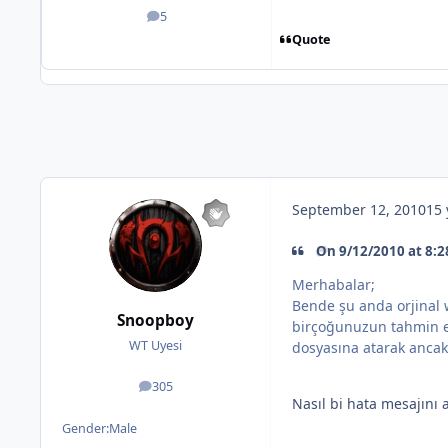
5
posts
Quote
September 12, 2010
15 
On 9/12/2010 at 8:2
Merhabalar;
Bende şu anda orjinal 
Snoopboy
birçoğunuzun tahmin ed
WT Uyesi
dosyasına atarak ancak
305
posts
Nasıl bi hata mesajını 
Gender:
Male