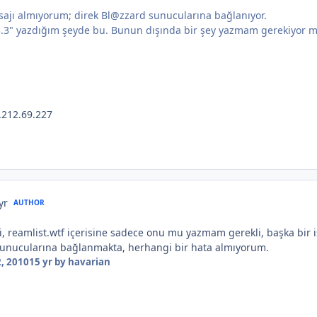
ajı almıyorum; direk Bl@zzard sunucularına bağlanıyor.
43.3" yazdığım şeyde bu. Bunun dışında bir şey yazmam gerekiyor m
2.212.69.227
yr
AUTHOR
, reamlist.wtf içerisine sadece onu mu yazmam gerekli, başka bi
sunucularına bağlanmakta, herhangi bir hata almıyorum.
, 2010
15 yr
by havarian