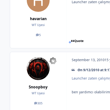
Launcher zaten çalışmı
havarian
WT Uyesi
5
posts
Quote
September 13, 2010
15 
On 9/12/2010 at 9:1
Launcher zaten çalışmı
Snoopboy
ben yardımcı olabiliri
WT Uyesi
305
posts