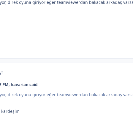
yor, direk oyuna giriyor eğer teamviewerdan bakacak arkadaş varsa
yr
7 PM, havarian said:
yor, direk oyuna giriyor eğer teamviewerdan bakacak arkadaş varsa
m kardeşim