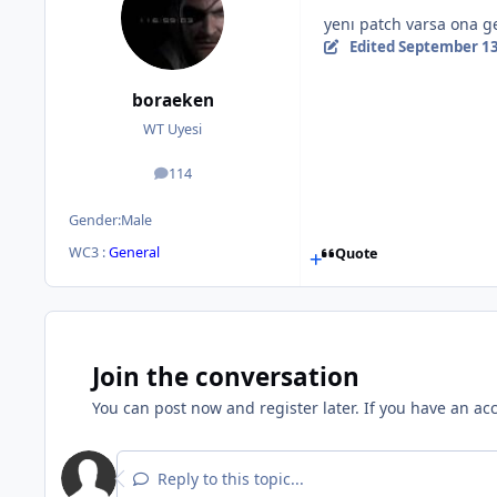
yenı patch varsa ona ge
Edited
September 13
boraeken
WT Uyesi
114
posts
Gender:
Male
WC3 :
General
Quote
Join the conversation
You can post now and register later. If you have an ac
Reply to this topic...