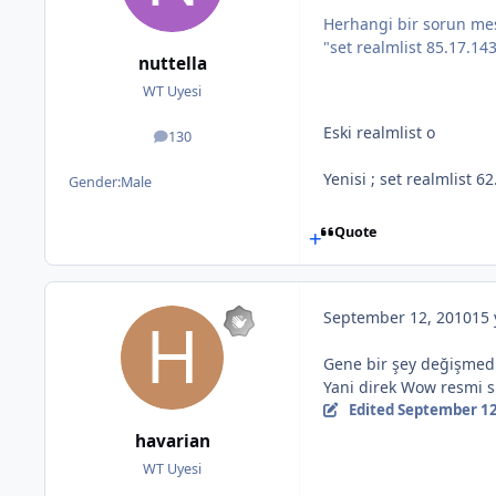
Herhangi bir sorun mes
"set realmlist 85.17.1
nuttella
WT Uyesi
Eski realmlist o
130
posts
Yenisi ; set realmlist 6
Gender:
Male
Quote
September 12, 2010
15 
Gene bir şey değişmedi
Yani direk Wow resmi 
Edited
September 12
havarian
WT Uyesi