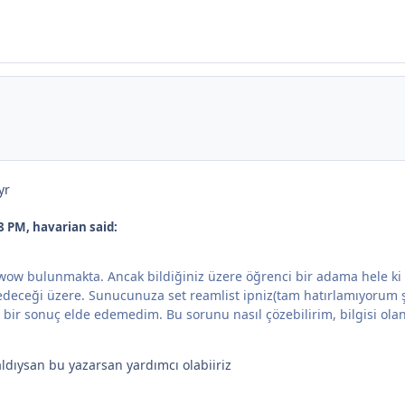
yr
8 PM, havarian said:
wow bulunmakta. Ancak bildiğiniz üzere öğrenci bir adama hele ki k
eceği üzere. Sunucunuza set reamlist ipniz(tam hatırlamıyorum ş
 bir sonuç elde edemedim. Bu sorunu nasıl çözebilirim, bilgisi ola
aldıysan bu yazarsan yardımcı olabiiriz