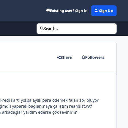
Existing user? Sign In
Sign Up
Search...
Share
Followers
redi kartı yoksa aylık para ödemek falan zor oluyor
imdi) yaparak bağlanmaya çalıştım reamlist.wtf
n arkadaşlar yardım ederse çok sevinirim.