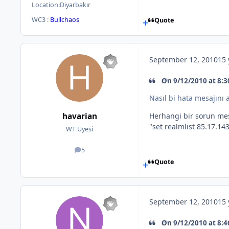
Location:
Diyarbakır
WC3 :
Bullchaos
Quote
September 12, 2010
15 
On 9/12/2010 at 8:3
Nasıl bi hata mesajını 
havarian
Herhangi bir sorun mes
"set realmlist 85.17.1
WT Uyesi
5
posts
Quote
September 12, 2010
15 
On 9/12/2010 at 8:4