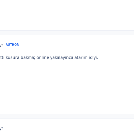
yr
AUTHOR
ti kusura bakma; online yakalayınca atarım id'yi.
yr