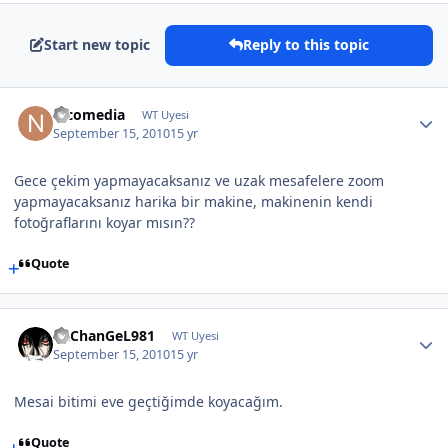
Start new topic
Reply to this topic
nicomedia
WT Uyesi
September 15, 2010
15 yr
Gece çekim yapmayacaksanız ve uzak mesafelere zoom
yapmayacaksanız harika bir makine, makinenin kendi
fotoğraflarını koyar mısın??
Quote
aRChanGeL981
WT Uyesi
September 15, 2010
15 yr
Mesai bitimi eve geçtiğimde koyacağım.
Quote