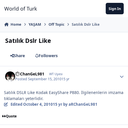
Jump to content
World of Turk
Sign In
Home
YAŞAM
Off Topic
Satılık Dslr Like
Satılık Dslr Like
Share
Followers
aRChanGeL981
WT Uyesi
Posted
September 15, 2010
15 yr
Satılık DSLR Like Kodak EasyShare P880. İlgilenenlerin imzama
tıklamaları yeterlidir.
Edited
October 4, 2010
15 yr
by aRChanGeL981
Quote