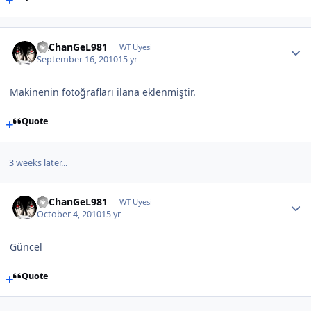
aRChanGeL981
WT Uyesi
September 16, 2010
15 yr
Makinenin fotoğrafları ilana eklenmiştir.
Quote
3 weeks later...
aRChanGeL981
WT Uyesi
October 4, 2010
15 yr
Güncel
Quote