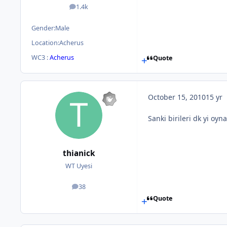
1.4k
posts
Gender:
Male
Location:
Acherus
WC3 :
Acherus
Quote
October 15, 2010
15 yr
Sanki birileri dk yi oyn
thianick
WT Uyesi
38
posts
Quote