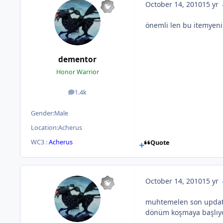
October 14, 2010
15 yr
önemli len bu itemyeni
dementor
Honor Warrior
1.4k
posts
Gender:
Male
Location:
Acherus
WC3 :
Acherus
Quote
October 14, 2010
15 yr
muhtemelen son update 
dönüm koşmaya başlıyo