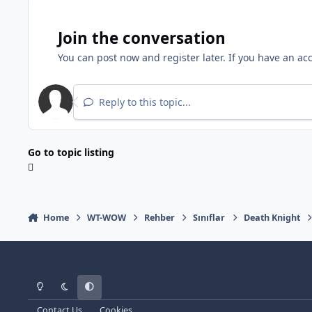
Join the conversation
You can post now and register later. If you have an ac
Reply to this topic...
Go to topic listing
Home
WT-WOW
Rehber
Sınıflar
Death Knight
Light Mode
Dark Mode
System Preference
Contact Us
Cookies