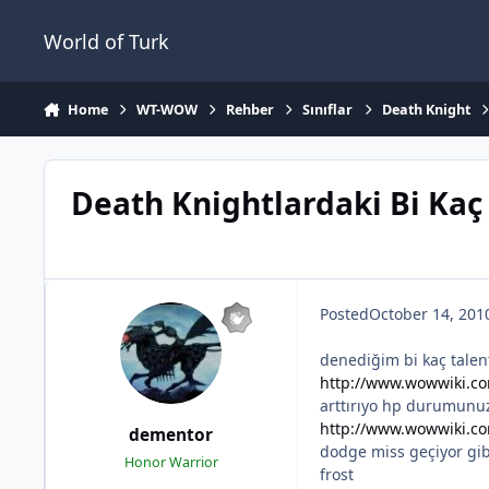
Jump to content
World of Turk
Home
WT-WOW
Rehber
Sınıflar
Death Knight
Death Knightlardaki Bi Kaç
Posted
October 14, 201
denediğim bi kaç talent
http://www.wowwiki.c
arttırıyo hp durumunuz
http://www.wowwiki.
dementor
dodge miss geçiyor gib
Honor Warrior
frost