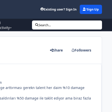
Existing user? Sign In
Sign Up
Search...
ctivity
Share
Followers
im
e arttırması gerekn talent her daim %10 damage
ldırıları %50 damage ile taklit ediyor ama biraz fazla