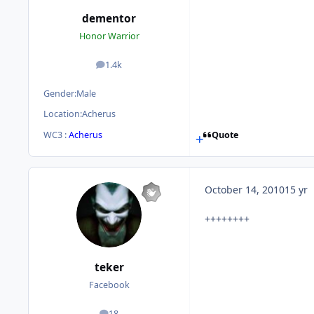
dementor
Honor Warrior
1.4k
posts
Gender:
Male
Location:
Acherus
WC3 :
Acherus
Quote
October 14, 2010
15 yr
++++++++
teker
Facebook
18