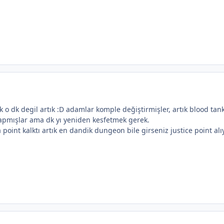
k o dk degil artık :D adamlar komple değiştirmişler, artık blood tank
pmışlar ama dk yı yeniden kesfetmek gerek.
 point kalktı artık en dandik dungeon bile girseniz justice point al