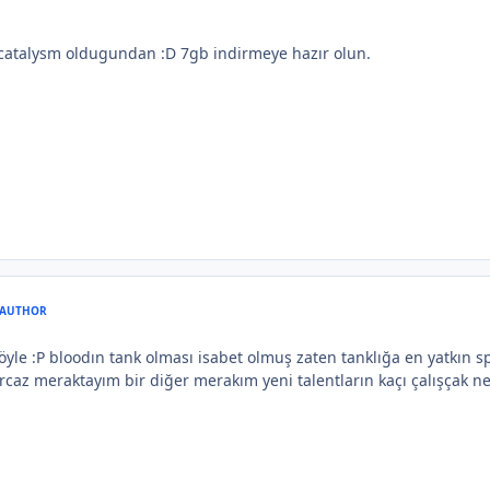
catalysm oldugundan :D 7gb indirmeye hazır olun.
AUTHOR
yle :P bloodın tank olması isabet olmuş zaten tanklığa en yatkın s
urcaz meraktayım bir diğer merakım yeni talentların kaçı çalışçak ne