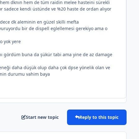
 hem dknın hem de tüm raidin melee hasteini sürekli
or sadece kendi üstünde ve %20 haste de ordan alıyor
dece dk aleminin en güzel skilli mefta
vuruyordu bir de dispell eglellemesi gerekiyo ama o
yo yok yere
ı gördüm buna da şükür tabi ama yine de az damage
teneği daha düşük olup daha çok dpse yönelik olan ve
lynin durumu vahim baya
Start new topic
Reply to this topic