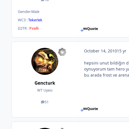
posts
Gender:
Male
WC3 :
Tekerlek
D2TR :
Pırelli
Quote
October 14, 2010
15 yr
hepsini unut bildiğin d
oynuyorum tam hero ya
bu arada frost ve arena
Gencturk
WT Uyesi
51
posts
Quote