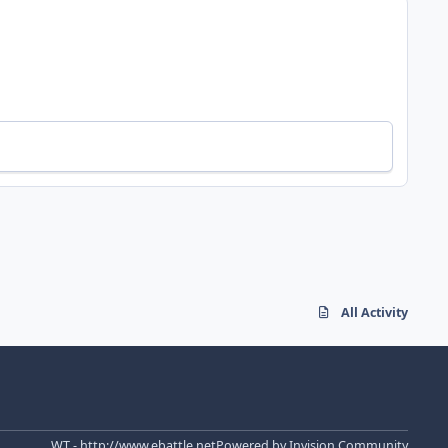
All Activity
WT - http://www.ebattle.net
Powered by
Invision Community