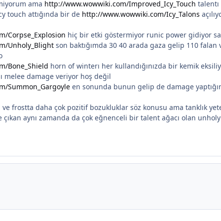
lmiyorum ama
http://www.wowwiki.com/Improved_Icy_Touch
talentı
cy touch attığında bir de
http://www.wowwiki.com/Icy_Talons
açılıy
om/Corpse_Explosion
hiç bir etki göstermiyor runic power gidiyor sa
m/Unholy_Blight
son baktığımda 30 40 arada gaza gelip 110 falan 
o
om/Bone_Shield
horn of winterı her kullandığınızda bir kemik eksili
sı melee damage veriyor hoş değil
com/Summon_Gargoyle
en sonunda bunun gelip de damage yaptığın
ve frostta daha çok pozitif bozukluklar söz konusu ama tanklık ye
e çıkan aynı zamanda da çok eğnenceli bir talent ağacı olan unho