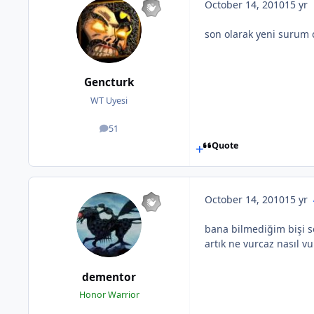
October 14, 2010
15 yr
son olarak yeni surum 
Gencturk
WT Uyesi
51
posts
Quote
October 14, 2010
15 yr
bana bilmediğim bişi sö
artık ne vurcaz nasıl v
dementor
Honor Warrior