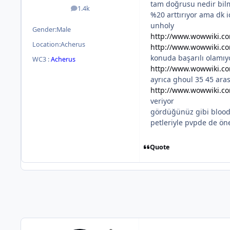
tam doğrusu nedir bi
1.4k
posts
%20 arttırıyor ama dk i
unholy
Gender:
Male
http://www.wowwiki.c
Location:
Acherus
http://www.wowwiki.co
konuda başarılı olamıy
WC3 :
Acherus
http://www.wowwiki.c
ayrıca ghoul 35 45 ara
http://www.wowwiki.
veriyor
gördüğünüz gibi blood 
petleriyle pvpde de ön
Quote