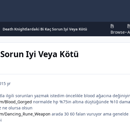
Death Knightlardaki Bi Kaç Sorun Iyi Veya Kötü
Browse
A
 Sorun Iyi Veya Kötü
0
15 yr
la ilgili sorunları yazmak istedim öncelikle blood ağacına değiniy
om/Blood_Gorged
normalde hp %75in altına düştüğünde %10 damag
 ne olursa olsun
com/Dancing_Rune_Weapon
arada 30 60 falan vuruyor ama genelde sa
i