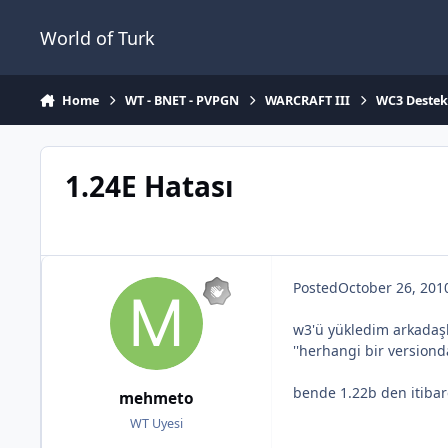
Jump to content
World of Turk
Home
WT - BNET - PVPGN
WARCRAFT III
WC3 Deste
1.24E Hatası
Posted
October 26, 201
w3'ü yükledim arkadaşla
''herhangi bir versiond
bende 1.22b den itibar
mehmeto
WT Uyesi