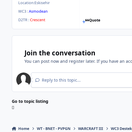
Location:
Eskisehir
WC3 :
Asmodean
D2TR :
Crescent
Quote
Join the conversation
You can post now and register later. If you have an ac
Reply to this topic...
Go to topic listing
Home
WT - BNET - PVPGN
WARCRAFT III
WC3 Deste