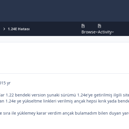
k
1.24E Hatası
Browse
Activity
0
15 yr
r 1.22 bendeki version şunaki sürümü 1.24e'ye getirilmiş ilgili si
an 1.24e ye yükseltme linkleri verilmiş ançak hepsi kırık yada bend
e sıra ile yüklemey karar verdim ançak bulamadım bilen duyan yardı