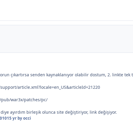
sorun çıkartırsa senden kaynaklanıyor olabilir dostum, 2. linkte tek t
support/article.xml?locale=en_US&articleId=21220
/pub/war3x/patches/pc/
" diye ayırdım birleşik olunca site değiştiriyor, link değişiyor.
2010
15 yr
by occi