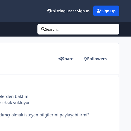
Existing user? Sign In
Sign Up
Search...
Share
Followers
telerden baktım
e eksik yüklüyor
mçı olmak isteyen bilgilerini paylaşabilirmi?