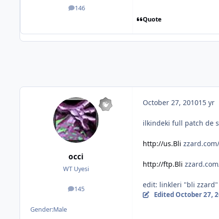
146
posts
Quote
October 27, 2010
15 yr
ilkindeki full patch de 
http://us.Bli
zzard.com/
occi
http://ftp.Bli
zzard.com
WT Uyesi
edit: linkleri "bli zzard
145
posts
Edited
October 27, 
Gender:
Male