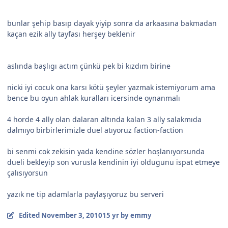
bunlar şehip basıp dayak yiyip sonra da arkaasına bakmadan
kaçan ezik ally tayfası herşey beklenir
aslında başlıgı actım çünkü pek bi kızdım birine
nicki iyi cocuk ona karsı kötü şeyler yazmak istemiyorum ama
bence bu oyun ahlak kuralları icersinde oynanmalı
4 horde 4 ally olan dalaran altında kalan 3 ally salakmıda
dalmıyo birbirlerimizle duel atıyoruz faction-faction
bi senmi cok zekisin yada kendine sözler hoşlanıyorsunda
dueli bekleyip son vurusla kendinin iyi oldugunu ispat etmeye
çalısıyorsun
yazık ne tip adamlarla paylaşıyoruz bu serveri
Edited
November 3, 2010
15 yr
by emmy