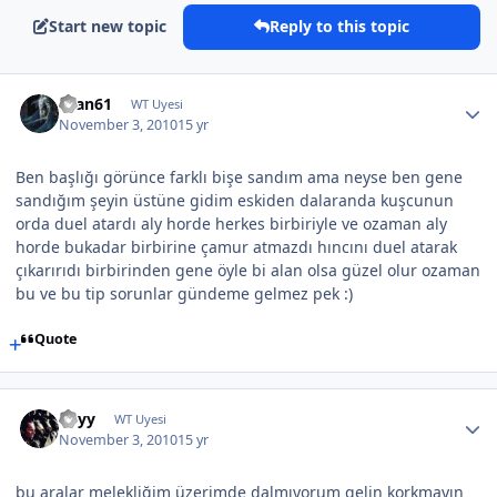
Start new topic
Reply to this topic
asan61
WT Uyesi
November 3, 2010
15 yr
Ben başlığı görünce farklı bişe sandım ama neyse ben gene
sandığım şeyin üstüne gidim eskiden dalaranda kuşcunun
orda duel atardı aly horde herkes birbiriyle ve ozaman aly
horde bukadar birbirine çamur atmazdı hıncını duel atarak
çıkarırıdı birbirinden gene öyle bi alan olsa güzel olur ozaman
bu ve bu tip sorunlar gündeme gelmez pek :)
Quote
Edyy
WT Uyesi
November 3, 2010
15 yr
bu aralar melekliğim üzerimde dalmıyorum gelin korkmayın