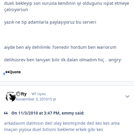
dueli bekleyip son vurusla kendinin iyi oldugunu ispat etmeye
çalısıyorsun
yazık ne tip adamlarla paylaşıyoruz bu serveri
aiyde ben aly dehilimki 7senedir hordum ben wariorum
delihüsrev ben tanıyan bilir ilk dalan olmadım hiç . :angry:
Quote
Lofty
WT Uyesi
November 3, 2010
15 yr
On 11/3/2010 at 3:47 PM, emmy said:
arkadasım dalmısın deil olay kesmişinde deil kes kes ama
maçan yiyosa duel bitisini bekleme erkek gibi kes