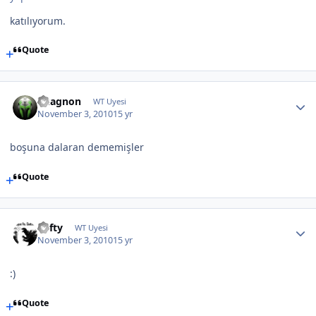
katılıyorum.
Quote
Vuagnon
WT Uyesi
November 3, 2010
15 yr
boşuna dalaran dememişler
Quote
Lofty
WT Uyesi
November 3, 2010
15 yr
:)
Quote