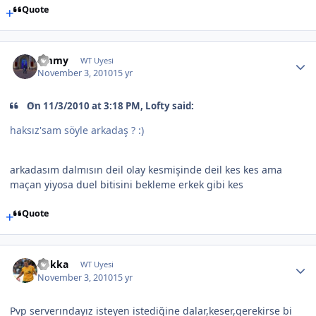
Quote
emmy
WT Uyesi
November 3, 2010
15 yr
On 11/3/2010 at 3:18 PM, Lofty said:
haksız'sam söyle arkadaş ? :)
arkadasım dalmısın deil olay kesmişinde deil kes kes ama
maçan yiyosa duel bitisini bekleme erkek gibi kes
Quote
Rokka
WT Uyesi
November 3, 2010
15 yr
Pvp serverındayız isteyen istediğine dalar,keser,gerekirse bi