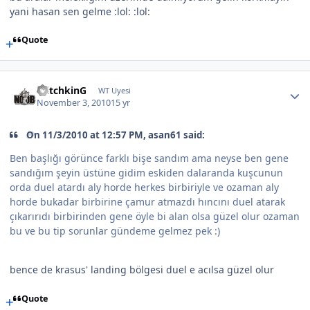
yani hasan sen gelme :lol: :lol:
Quote
WitchkinG
WT Uyesi
November 3, 2010
15 yr
On 11/3/2010 at 12:57 PM, asan61 said:
Ben başlığı görünce farklı bişe sandım ama neyse ben gene
sandığım şeyin üstüne gidim eskiden dalaranda kuşcunun
orda duel atardı aly horde herkes birbiriyle ve ozaman aly
horde bukadar birbirine çamur atmazdı hıncını duel atarak
çıkarırıdı birbirinden gene öyle bi alan olsa güzel olur ozaman
bu ve bu tip sorunlar gündeme gelmez pek :)
bence de krasus' landing bölgesi duel e acılsa güzel olur
Quote