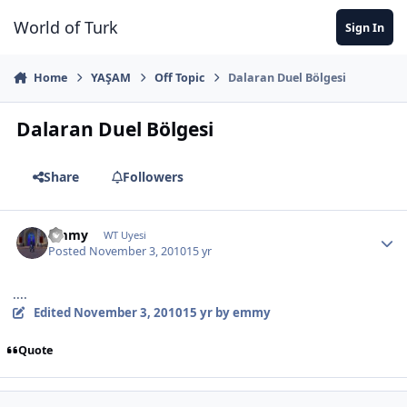
Jump to content
World of Turk
Sign In
Home
YAŞAM
Off Topic
Dalaran Duel Bölgesi
Dalaran Duel Bölgesi
Share
Followers
emmy
WT Uyesi
Posted
November 3, 2010
15 yr
....
Edited
November 3, 2010
15 yr
by emmy
Quote