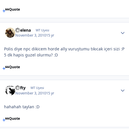
Quote
Kaelena
WT Uyesi
November 3, 2010
15 yr
Polis diye npc dikicem horde ally vuruştumu tıkıcak içeri sizi :P
5 dk hapis guzel olurmu? :D
Quote
Lofty
WT Uyesi
November 3, 2010
15 yr
hahahah taylan :D
Quote