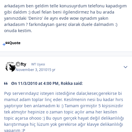
arkadaşım ben geldim telle konusuyrdum telefonu kapadıgım
gibi daldım :) duel felan beni ilgilendirmez ha bu arada
yanınızdaki 'Deniro' ile aynı evde wow oynadım yakın
arkadasım ? farkındaysan garez olarak duele dalmadım :)
onuda kestim.
Quote
Lofty
WT Uyesi
November 3, 2010
15 yr
On 11/3/2010 at 4:00 PM, Rokka said:
Pvp serverındayız isteyen istediğine dalar,keser,gerekirse bi
mamut adam toplar linç eder. Kesilmenin nesi bu kadar hırs
yaptırıyor ben anlamadım ki :) Tamam girmiştir 5 kişisinizdir
tek atmıştır hepinize o zaman topic açılır ama her kesilen
topic açarsa ohooo :) Bu oyun gerçek hayat değil delikanlılığı
karıştırmaya hiç lüzum yok gerekirse ağır klavye delikanlılığı
yaparım :P