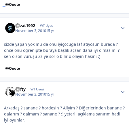
Quote
cevat1992
WT Uyesi
November 3, 2010
15 yr
sizde yapan yok mu da onu iyiçocuğa laf atıyosun burada ?
önce onu öğrenipte buraya başlık açsan daha iyi olmaz mı ?
sen o son vuruşu Zz ye sor o bilir o olayın hasını :)
Quote
Lofty
WT Uyesi
November 3, 2010
15 yr
Arkadaş ? sanane ? hordesin ? Allyim ? Diğerlerinden banane ?
dalarım ? dalmam ? sanane ? :) yeterli açıklama sanırım hadi
iyi oyunlar.