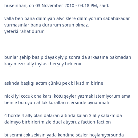
huseinhan, on 03 November 2010 - 04:18 PM, said:
valla ben bana dalmıyan alyciklere dalmıyorum sabahakadar
vurmasınlar bana dururum sorun olmaz.
yeterki rahat durun
bunlar şehip basıp dayak yiyip sonra da arkaasına bakmadan
kaçan ezik ally tayfası herşey beklenir
aslında başlıgı actım çünkü pek bi kızdım birine
nicki iyi cocuk ona karsı kötü şeyler yazmak istemiyorum ama
bence bu oyun ahlak kuralları icersinde oynanmalı
4 horde 4 ally olan dalaran altında kalan 3 ally salakmıda
dalmıyo birbirlerimizle duel atıyoruz faction-faction
bi senmi cok zekisin yada kendine sözler hoşlanıyorsunda