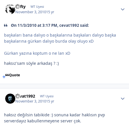
Lofty
WT Uyesi
November 3, 2010
15 yr
On 11/3/2010 at 3:17 PM, cevat1992 said:
başkaları bana dalıyo o başkalarına başkaları dalıyo başka
başkalarına gürkan dalıyo burda olay oluyo xD
Gürkan yazına koptum o ne lan xD
haksız'sam söyle arkadaş ? :)
Quote
cevat1992
WT Uyesi
November 3, 2010
15 yr
haksız değilsin tabikide :) sonuna kadar haklısın pvp
serverdayız kabullenmeyene server çok.