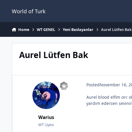
Jump to content
World of Turk
Home
WT GENEL
Yeni Baslayanlar
Aurel Lütfen Bak
Aurel Lütfen Bak
Posted
November 16, 2
Aurel blood elfim orc o
yardım edersen sevinir
Warius
WT Uyesi