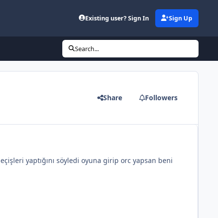
Existing user? Sign In
Sign Up
Search...
Share
Followers
çişleri yaptığını söyledi oyuna girip orc yapsan beni