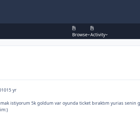
Browse
Activity
010
15 yr
lmak istiyorum 5k goldum var oyunda ticket bıraktım yurias senin ge
im:)