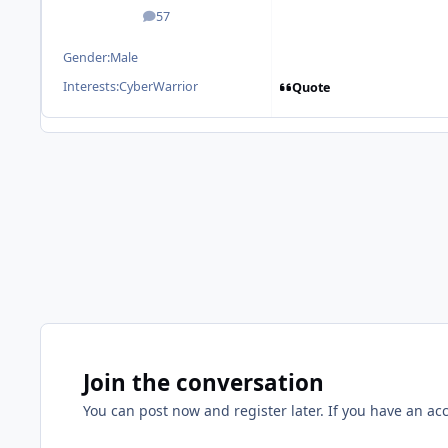
57
posts
Gender:
Male
Interests:
CyberWarrior
Quote
Join the conversation
You can post now and register later. If you have an ac