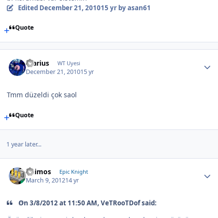
Edited
December 21, 2010
15 yr
by asan61
Quote
Warius
WT Uyesi
December 21, 2010
15 yr
Tmm düzeldi çok saol
Quote
1 year later...
Deimos
Epic Knight
March 9, 2012
14 yr
On 3/8/2012 at 11:50 AM, VeTRooTDof said: