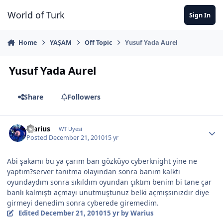
Jump to content
World of Turk
Sign In
Home
YAŞAM
Off Topic
Yusuf Yada Aurel
Yusuf Yada Aurel
Share
Followers
Warius
WT Uyesi
Posted
December 21, 2010
15 yr
Abi şakamı bu ya çarım ban gözküyo cyberknight yine ne
yaptım?server tanıtma olayından sonra banım kalktı
oyundaydım sonra sıkıldım oyundan çıktım benim bi tane çar
banlı kalmıştı açmayı unutmuştunuz belki açmışsınızdır diye
girmeyi denedim sonra cyberede giremedim.
Edited
December 21, 2010
15 yr
by Warius