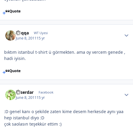
Quote
Cuqqa
WT Uyesi
June 8, 2011
15 yr
bıktım istanbul t-shirt ü görmekten. ama oy vercem genede ,
hadi iyisin.
Quote
aliserdar
Facebook
June 8, 2011
15 yr
:D genel kanı o şekilde zaten kime desem herkesde aynı yaa
hep istanbul diyo :D
çok saolasın teşekkür ettim :)