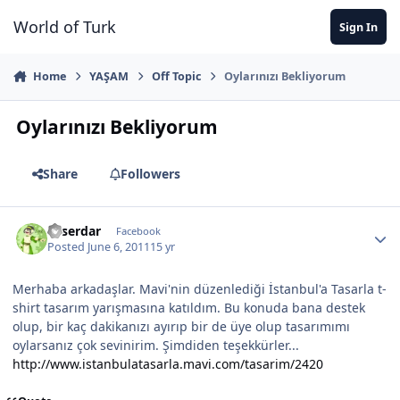
Jump to content
World of Turk
Sign In
Home
YAŞAM
Off Topic
Oylarınızı Bekliyorum
Oylarınızı Bekliyorum
Share
Followers
aliserdar
Facebook
Posted
June 6, 2011
15 yr
Merhaba arkadaşlar. Mavi'nin düzenlediği İstanbul'a Tasarla t-
shirt tasarım yarışmasına katıldım. Bu konuda bana destek
olup, bir kaç dakikanızı ayırıp bir de üye olup tasarımımı
oylarsanız çok sevinirim. Şimdiden teşekkürler...
http://www.istanbulatasarla.mavi.com/tasarim/2420