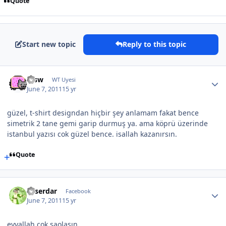
Quote
Start new topic
Reply to this topic
etsw
WT Uyesi
June 7, 2011
15 yr
güzel, t-shirt designdan hiçbir şey anlamam fakat bence
simetrik 2 tane gemi garip durmuş ya. ama köprü üzerinde
istanbul yazısı cok güzel bence. isallah kazanırsın.
Quote
aliserdar
Facebook
June 7, 2011
15 yr
eyvallah çok saolasın