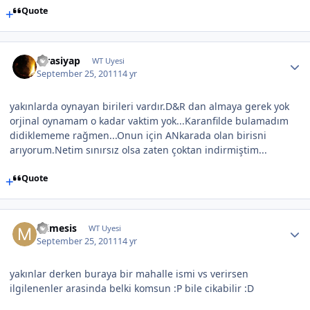
Quote
Efrasiyap
WT Uyesi
September 25, 2011
14 yr
yakınlarda oynayan birileri vardır.D&R dan almaya gerek yok
orjinal oynamam o kadar vaktim yok...Karanfilde bulamadım
didiklememe rağmen...Onun için ANkarada olan birisni
arıyorum.Netim sınırsız olsa zaten çoktan indirmiştim...
Quote
mimesis
WT Uyesi
September 25, 2011
14 yr
yakınlar derken buraya bir mahalle ismi vs verirsen
ilgilenenler arasinda belki komsun :P bile cikabilir :D