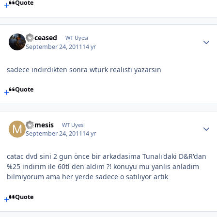
Quote
Deceased
WT Uyesi
September 24, 2011
14 yr
sadece ındırdıkten sonra wturk realıstı yazarsın
Quote
mimesis
WT Uyesi
September 24, 2011
14 yr
catac dvd sini 2 gun önce bir arkadasima Tunalı'daki D&R'dan
%25 indirim ile 60tl den aldim ?! konuyu mu yanlis anladim
bilmiyorum ama her yerde sadece o satılıyor artık
Quote