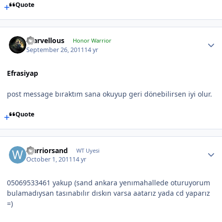
Quote
marvellous
Honor Warrior
September 26, 2011
14 yr
Efrasiyap
post message bıraktım sana okuyup geri dönebilirsen iyi olur.
Quote
warriorsand
WT Uyesi
October 1, 2011
14 yr
05069533461 yakup (sand ankara yenımahallede oturuyorum
bulamadıysan tasınabılır dıskın varsa aatarız yada cd yaparız
=)