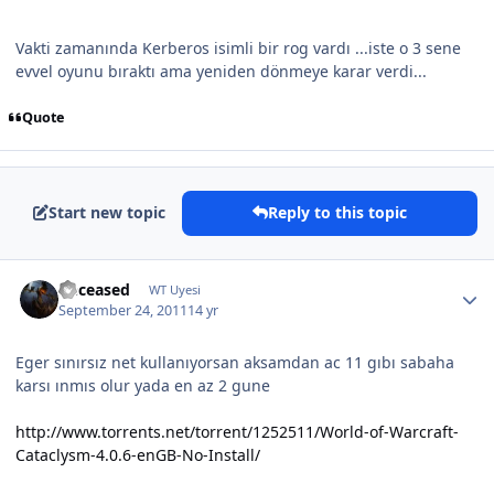
Vakti zamanında Kerberos isimli bir rog vardı ...iste o 3 sene
evvel oyunu bıraktı ama yeniden dönmeye karar verdi...
Quote
Start new topic
Reply to this topic
Deceased
WT Uyesi
September 24, 2011
14 yr
Eger sınırsız net kullanıyorsan aksamdan ac 11 gıbı sabaha
karsı ınmıs olur yada en az 2 gune
http://www.torrents.net/torrent/1252511/World-of-Warcraft-
Cataclysm-4.0.6-enGB-No-Install/