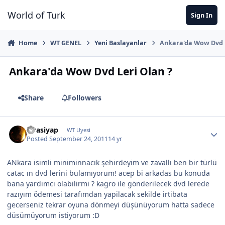
Jump to content
World of Turk
Sign In
Home
WT GENEL
Yeni Baslayanlar
Ankara'da Wow Dvd L
Ankara'da Wow Dvd Leri Olan ?
Share
Followers
Efrasiyap
WT Uyesi
Posted
September 24, 2011
14 yr
ANkara isimli miniminnacık şehirdeyim ve zavallı ben bir türlü
catac ın dvd lerini bulamıyorum! acep bi arkadas bu konuda
bana yardımcı olabilirmi ? kagro ile gönderilecek dvd lerede
razıyım ödemesi tarafımdan yapilacak sekilde irtibata
gecerseniz tekrar oyuna dönmeyi düşünüyorum hatta sadece
düsümüyorum istiyorum :D