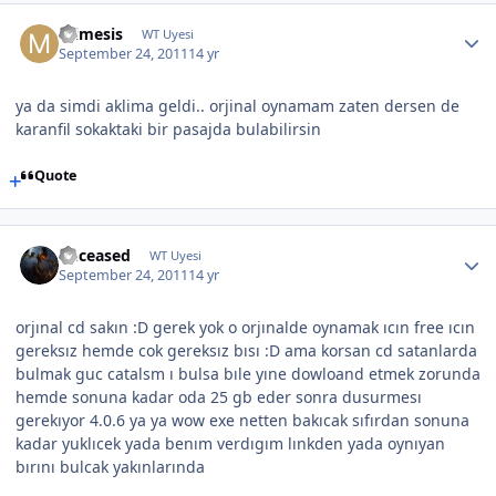
mimesis
WT Uyesi
September 24, 2011
14 yr
ya da simdi aklima geldi.. orjinal oynamam zaten dersen de
karanfil sokaktaki bir pasajda bulabilirsin
Quote
Deceased
WT Uyesi
September 24, 2011
14 yr
orjınal cd sakın :D gerek yok o orjınalde oynamak ıcın free ıcın
gereksız hemde cok gereksız bısı :D ama korsan cd satanlarda
bulmak guc catalsm ı bulsa bıle yıne dowloand etmek zorunda
hemde sonuna kadar oda 25 gb eder sonra dusurmesı
gerekıyor 4.0.6 ya ya wow exe netten bakıcak sıfırdan sonuna
kadar yuklıcek yada benım verdıgım lınkden yada oynıyan
bırını bulcak yakınlarında