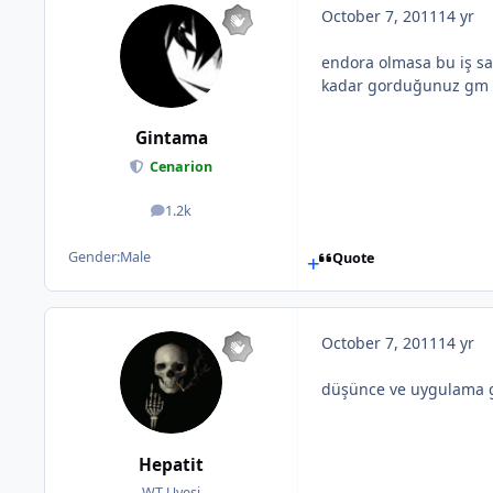
October 7, 2011
14 yr
endora olmasa bu iş sar
kadar gorduğunuz gm den
Gintama
Cenarion
1.2k
posts
Gender:
Male
Quote
October 7, 2011
14 yr
düşünce ve uygulama güz
Hepatit
WT Uyesi