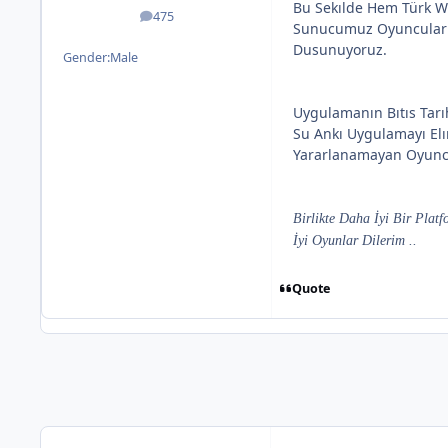
Bu Sekılde Hem Türk 
475
posts
Sunucumuz Oyuncuları
Dusunuyoruz.
Gender:
Male
Uygulamanın Bıtıs Tar
Su Ankı Uygulamayı El
Yararlanamayan Oyuncu
Birlikte Daha İyi Bir Platf
İyi Oyunlar Dilerim ..
Quote