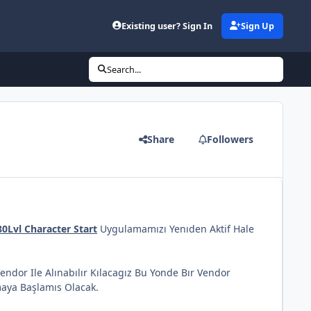
Existing user? Sign In
Sign Up
Search...
Share
Followers
0Lvl Character Start
Uygulamamızı Yenıden Aktif Hale
endor Ile Alınabılır Kılacagız Bu Yonde Bır Vendor
aya Başlamıs Olacak.