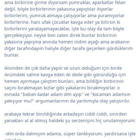
ama birbirine girme diyorsam yumruklar, aparkatlar felan
değil. böyle birbirlerinin yakasına yapıştılar itiyorlar
birbirlerini, yumruk atmaya çalışıyorlar ama yuramıyorlar
birbirlerine. hani ufak çocuklar kavga eder ya bilirsin ki
birbirlerini yaralayamayacaklar, işte bu olay da tam böyle
gerçekleşiyor. neyse ben zaten direk bunlar birbirinin
yakasına yapışma anında hemen indim aşağı ama arabanın
diğer tarafındayım haliyle diğer tarafa geçerken gördüklerim
bunlar.
ikisinden de çok daha yapılı ve uzun olduğum için birde
önümdeki sahne kavga eden iki dede gibi göründüğü için
hemen ayırmaya çalıştım bunları. ama bildiğin birbirinin
saçını bırakmayan kızlar gibi yakalarını bırakmıyorlar. o
esnada "baban kadar adam olm ayıp" ve "kocaman adamsın
yakışıyor mu?" argumanlarının da yardımıyla olay yatıştırılır.
arabaya tekrar binildiğinde arkadaşın ciddi ciddi, sinirden
yanakları al al olmuş haldeki şu serzenişini hiç unutamıyorum:
-olm orda dalmışım adama, süper tanklıyorum. yardırsana işte