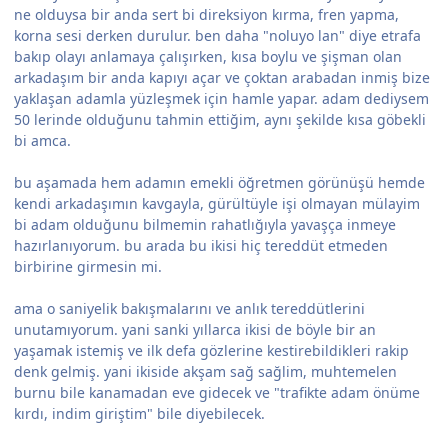
ne olduysa bir anda sert bi direksiyon kırma, fren yapma,
korna sesi derken durulur. ben daha "noluyo lan" diye etrafa
bakıp olayı anlamaya çalışırken, kısa boylu ve şişman olan
arkadaşım bir anda kapıyı açar ve çoktan arabadan inmiş bize
yaklaşan adamla yüzleşmek için hamle yapar. adam dediysem
50 lerinde olduğunu tahmin ettiğim, aynı şekilde kısa göbekli
bi amca.
bu aşamada hem adamın emekli öğretmen görünüşü hemde
kendi arkadaşımın kavgayla, gürültüyle işi olmayan mülayim
bi adam olduğunu bilmemin rahatlığıyla yavaşça inmeye
hazırlanıyorum. bu arada bu ikisi hiç tereddüt etmeden
birbirine girmesin mi.
ama o saniyelik bakışmalarını ve anlık tereddütlerini
unutamıyorum. yani sanki yıllarca ikisi de böyle bir an
yaşamak istemiş ve ilk defa gözlerine kestirebildikleri rakip
denk gelmiş. yani ikiside akşam sağ sağlim, muhtemelen
burnu bile kanamadan eve gidecek ve "trafikte adam önüme
kırdı, indim giriştim" bile diyebilecek.