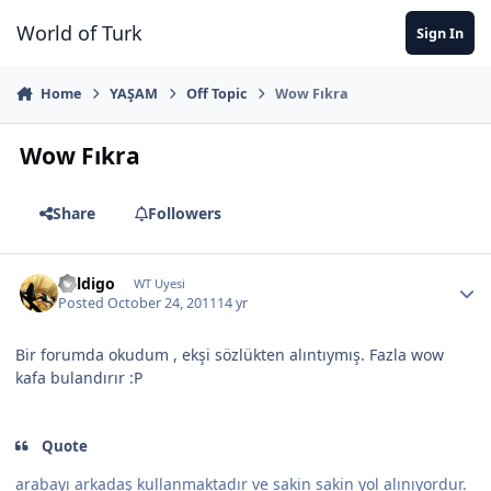
Jump to content
World of Turk
Sign In
Home
YAŞAM
Off Topic
Wow Fıkra
Wow Fıkra
Share
Followers
haldigo
WT Uyesi
Posted
October 24, 2011
14 yr
Bir forumda okudum , ekşi sözlükten alıntıymış. Fazla wow
kafa bulandırır :P
Quote
arabayı arkadaş kullanmaktadır ve sakin sakin yol alınıyordur.