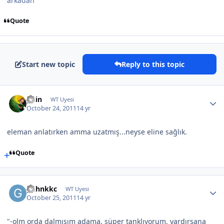
arkadan
Quote
Start new topic
Reply to this topic
guin
WT Uyesi
October 24, 2011
14 yr
eleman anlatırken amma uzatmış...neyse eline sağlık.
Quote
gkhnkkc
WT Uyesi
October 25, 2011
14 yr
"-olm orda dalmışım adama, süper tanklıyorum. yardırsana