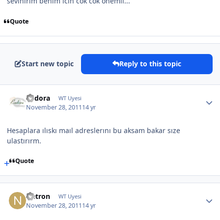
sevınırım benım ıcın cok cok onemli...
Quote
Start new topic
Reply to this topic
Endora
WT Uyesi
November 28, 2011
14 yr
Hesaplara ılıskı maıl adreslerını bu aksam bakar sıze
ulastırırm.
Quote
Netron
WT Uyesi
November 28, 2011
14 yr