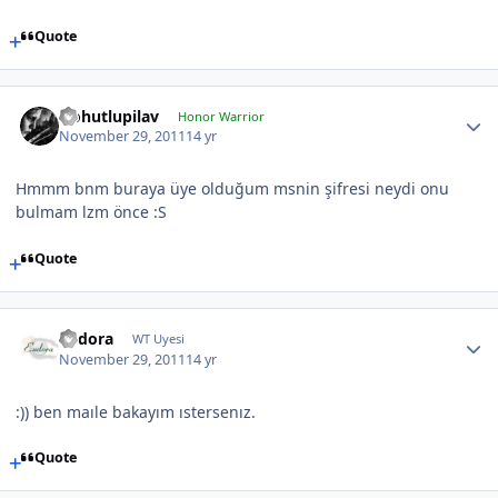
Quote
Nohutlupilav
Honor Warrior
November 29, 2011
14 yr
Hmmm bnm buraya üye olduğum msnin şifresi neydi onu
bulmam lzm önce :S
Quote
Endora
WT Uyesi
November 29, 2011
14 yr
:)) ben maıle bakayım ıstersenız.
Quote