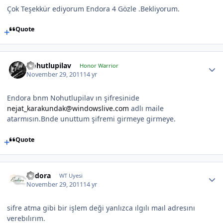
Çok Teşekkür ediyorum Endora 4 Gözle .Bekliyorum.
Quote
Nohutlupilav
Honor Warrior
November 29, 2011
14 yr
Endora bnm Nohutlupilav ın şifresinide
nejat_karakundak@windowslive.com
adlı maile
atarmısın.Bnde unuttum şifremi girmeye girmeye.
Quote
Endora
WT Uyesi
November 29, 2011
14 yr
sifre atma gibi bir işlem deği yanlızca ılgılı maıl adresını
verebılırım.