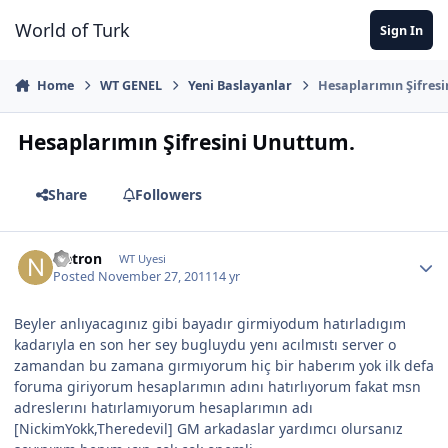
Jump to content
World of Turk
Sign In
Home
WT GENEL
Yeni Baslayanlar
Hesaplarımın Şifres
Hesaplarımın Şifresini Unuttum.
Share
Followers
Netron
WT Uyesi
Posted
November 27, 2011
14 yr
Beyler anlıyacagınız gibi bayadır girmiyodum hatırladıgım
kadarıyla en son her sey bugluydu yenı acılmıstı server o
zamandan bu zamana gırmıyorum hiç bir haberım yok ilk defa
foruma giriyorum hesaplarımın adını hatırlıyorum fakat msn
adreslerını hatırlamıyorum hesaplarımın adı
[NickimYokk,Theredevil] GM arkadaslar yardımcı olursanız