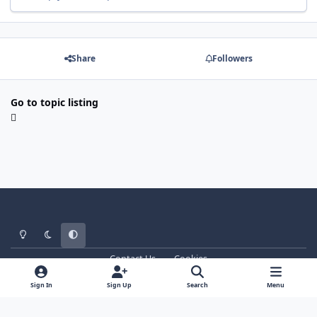
Share
Followers
Go to topic listing
Light Mode
Dark Mode
System Preference
Contact Us
Cookies
WT - http://www.ebattle.net
Powered by
Invision Community
Sign In
Sign Up
Search
Menu