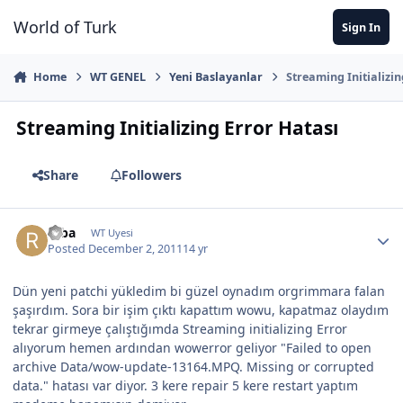
Jump to content
World of Turk
Sign In
Home
WT GENEL
Yeni Baslayanlar
Streaming Initializi
Streaming Initializing Error Hatası
Share
Followers
raba
WT Uyesi
Posted
December 2, 2011
14 yr
Dün yeni patchi yükledim bi güzel oynadım orgrimmara falan
şaşırdım. Sora bir işim çıktı kapattım wowu, kapatmaz olaydım
tekrar girmeye çalıştığımda Streaming initializing Error
alıyorum hemen ardından wowerror geliyor "Failed to open
archive Data/wow-update-13164.MPQ. Missing or corrupted
data." hatası var diyor. 3 kere repair 5 kere restart yaptım