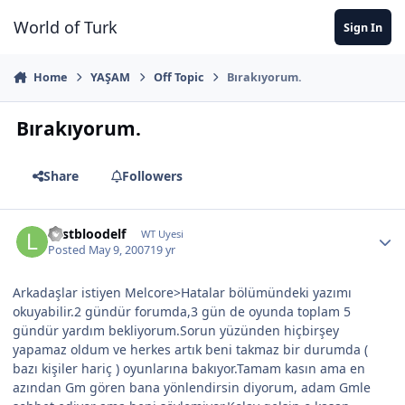
Jump to content
World of Turk
Sign In
Home
YAŞAM
Off Topic
Bırakıyorum.
Bırakıyorum.
Share
Followers
Lastbloodelf
WT Uyesi
Posted
May 9, 2007
19 yr
Arkadaşlar istiyen Melcore>Hatalar bölümündeki yazımı
okuyabilir.2 gündür forumda,3 gün de oyunda toplam 5
gündür yardım bekliyorum.Sorun yüzünden hiçbirşey
yapamaz oldum ve herkes artık beni takmaz bir durumda (
bazı kişiler hariç ) oyunlarına bakıyor.Tamam kasın ama en
azından Gm gören bana yönlendirsin diyorum, adam Gmle