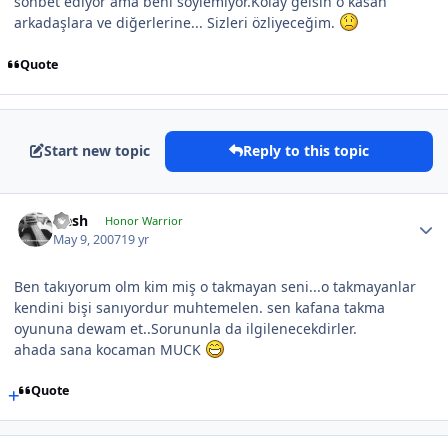
sohbet ediyor ama beni söylemiyor.Kolay gelsin o kasan
arkadaşlara ve diğerlerine... Sizleri özliyeceğim.
Quote
Start new topic
Reply to this topic
Qesh
Honor Warrior
May 9, 2007
19 yr
Ben takıyorum olm kim miş o takmayan seni...o takmayanlar
kendini bişi sanıyordur muhtemelen. sen kafana takma
oyununa dewam et..Sorununla da ilgilenecekdirler.
ahada sana kocaman MUCK
Quote