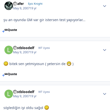
Loafer
Epic Knight
May 9, 2007
19 yr
şu an oyunda GM var gir istersen test yapıyorlar...
Quote
Lastbloodelf
WT Uyesi
May 9, 2007
19 yr
bitek sen yetmiyosun ( yetersin de
)
Quote
Lastbloodelf
WT Uyesi
May 9, 2007
19 yr
söylediğin iyi oldu sağol