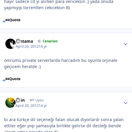
hayır sadece cd yı alırken para verıceksın ;) yada onuda
yapmıyıp torrentten cekıceksın B)
Quote
Gintama
Cenarion
April 20, 2012
14 yr
ömrümü private serverlarda harcadım bu oyunla orjinale
geçicem heralde :)
Quote
guin
WT Uyesi
April 20, 2012
14 yr
bi ara türkçe dil seçeneği falan olucak diyorlardı sonra yalan
ettiler eğer pvp yamasıyla birlikte gelirse dil desteği bende
alırım yoksa private akar :D