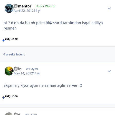
dementor
Honor Warrior
April 22, 2012
14 yr
bi 7.6 gb da bu oh pcim Bl@zzard tarafından işgal ediliyo
resmen
Quote
4 weeks later...
guin
WT Uyesi
May 14, 2012
14 yr
akşama çıkıyor oyun ne zaman açılır server :D
Quote
mid
WT Uyesi