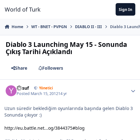
Jump to content
World of Turk
Sign In
Home
WT - BNET - PVPGN
DIABLO II - III
Diablo 3 Launch
Diablo 3 Launching May 15 - Sonunda
Çıkış Tarihi Açıklandı
Share
Followers
Yusuf
Yönetici
Posted
March 15, 2012
14 yr
Uzun süredir beklediğim oyunlarında başında gelen Diablo 3
Sonunda çıkıyor :)
http://eu.battle.net...og/3844375#blog