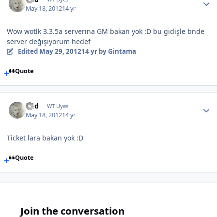
May 18, 2012
14 yr
Wow wotlk 3.3.5a serverına GM bakan yok :D bu gidişle bnde
server değişiyorum hedef
Edited
May 29, 2012
14 yr
by Gintama
Quote
mid
WT Uyesi
May 18, 2012
14 yr
Ticket lara bakan yok :D
Quote
Join the conversation