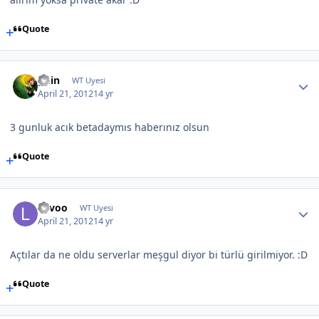
Quote
guin
WT Uyesi
April 21, 2012
14 yr
3 gunluk acık betadaymıs haberınız olsun
Quote
Levoo
WT Uyesi
April 21, 2012
14 yr
Açtılar da ne oldu serverlar meşgul diyor bi türlü girilmiyor. :D
Quote