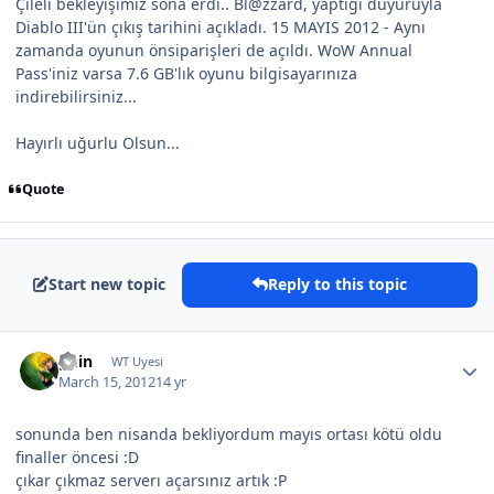
Çileli bekleyişimiz sona erdi.. Bl@zzard, yaptığı duyuruyla
Diablo III'ün çıkış tarihini açıkladı. 15 MAYIS 2012 - Aynı
zamanda oyunun önsiparişleri de açıldı. WoW Annual
Pass'iniz varsa 7.6 GB'lık oyunu bilgisayarınıza
indirebilirsiniz...
Hayırlı uğurlu Olsun...
Quote
Start new topic
Reply to this topic
guin
WT Uyesi
March 15, 2012
14 yr
sonunda ben nisanda bekliyordum mayıs ortası kötü oldu
finaller öncesi :D
çıkar çıkmaz serverı açarsınız artık :P