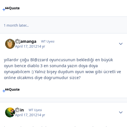
Quote
1 month later...
cajamanga
WT Uyesi
April 17, 2012
14 yr
yıllardır çoğu Bl@zzard oyuncusunun beklediği en büyük
oyun bence diablo 3 en sonunda yazın doya doya
oynayabilcem :) Yalnız bişey duydum oyun wow gibi ücretli ve
online olcakmıs diye dogrumudur sizce?
Quote
guin
WT Uyesi
April 17, 2012
14 yr