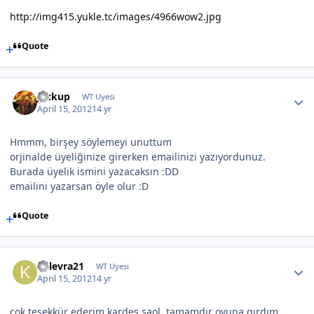
http://img415.yukle.tc/images/4966wow2.jpg
Quote
Jackup
WT Uyesi
April 15, 2012
14 yr
Hmmm, birşey söylemeyi unuttum
orjinalde üyeliğinize girerken emailinizi yazıyordunuz.
Burada üyelik ismini yazacaksın :DD
emailini yazarsan öyle olur :D
Quote
kalevra21
WT Uyesi
April 15, 2012
14 yr
çok teşekkür ederim kardeş saol. tamamdır oyuna gırdım.