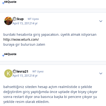
Quote
Jackup
WT Uyesi
April 15, 2012
14 yr
burdaki hesabınla giriş yapacaksın. üyelik almak istiyorsan
http://wow.wturk.com/
buraya gir bulursun zaten
Quote
kalevra21
WT Uyesi
April 15, 2012
14 yr
bahsettiğiniz siteden hesap açtım realmlistide o şekilde
değiştirdim giriş yaptığımda önce uptade diye bişey çıkıyor
sonra restart diyor ona basınca başka bi pencere çıkıyor şu
şekilde resim olarak ekledim.