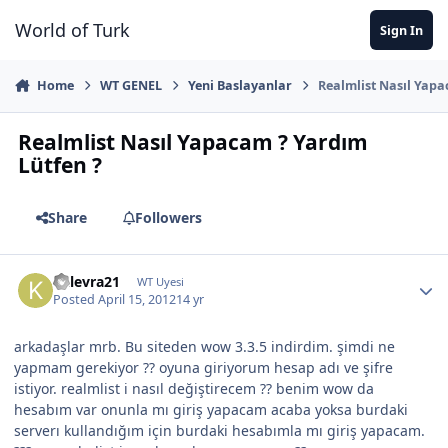
Jump to content
World of Turk
Sign In
Home
WT GENEL
Yeni Baslayanlar
Realmlist Nasıl Yapa
Realmlist Nasıl Yapacam ? Yardım
Lütfen ?
Share
Followers
kalevra21
WT Uyesi
Posted
April 15, 2012
14 yr
arkadaşlar mrb. Bu siteden wow 3.3.5 indirdim. şimdi ne
yapmam gerekiyor ?? oyuna giriyorum hesap adı ve şifre
istiyor. realmlist i nasıl değiştirecem ?? benim wow da
hesabım var onunla mı giriş yapacam acaba yoksa burdaki
serverı kullandığım için burdaki hesabımla mı giriş yapacam.