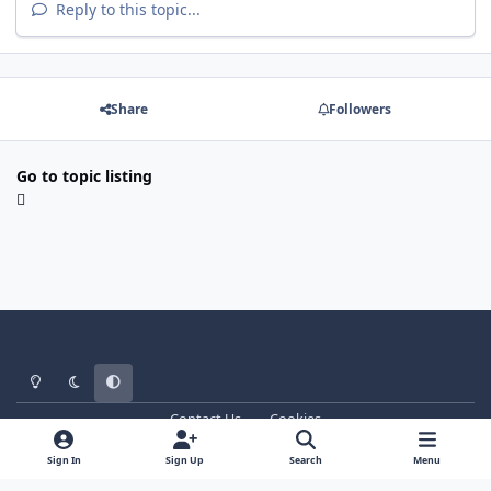
Reply to this topic...
Share
Followers
Go to topic listing
Light Mode
Dark Mode
System Preference
Contact Us
Cookies
WT - http://www.ebattle.net
Powered by
Invision Community
Sign In
Sign Up
Search
Menu