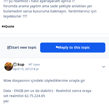
??? şu realmlist i nasıl ayarlayacam ayrıca ??
forumda arama yaptım ama sade şekliyle anlatılan yer
bulamadım varsa kusuruma bakmayın. Yardımlarınız için
teşekkürler ???
Quote
Start new topic
Reply to this topic
Jackup
WT Uyesi
April 15, 2012
14 yr
Wow dosyasının içindeki söylediklerime sırayla gir
Data - ENGB (en us da olabilir) - Realmlist sonra oraya
set realmlist 62.75.224.65
yaz