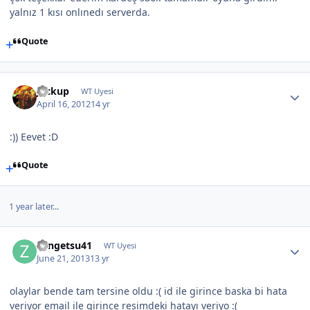
yalnız 1 kısı onlınedı serverda.
Quote
Jackup
WT Uyesi
April 16, 2012
14 yr
:)) Eevet :D
Quote
1 year later...
Zangetsu41
WT Uyesi
June 21, 2013
13 yr
olaylar bende tam tersine oldu :( id ile girince baska bi hata
veriyor email ile girince resimdeki hatayı veriyo :(