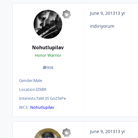
June 9, 2013
13 yr
indiriyorum
Nohutlupilav
Honor Warrior
908
posts
Gender:
Male
Location:
İZMİR
Interests:
TaM 35 GöZTePe
WC3 :
Nohutlupilav
June 9, 2013
13 yr