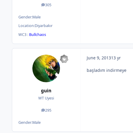
305
posts
Gender:
Male
Location:
Diyarbakır
WC3 :
Bullchaos
June 9, 2013
13 yr
başladım indirmeye
guin
WT Uyesi
295
posts
Gender:
Male