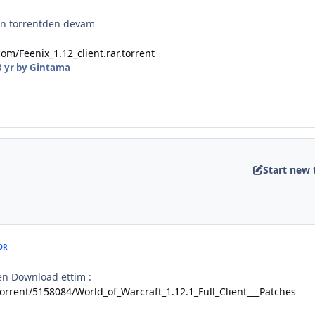
n torrentden devam
m/Feenix_1.12_client.rar.torrent
 yr
by Gintama
Start new 
OR
en Download ettim :
/torrent/5158084/World_of_Warcraft_1.12.1_Full_Client___Patches