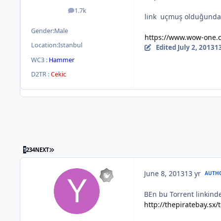
1.7k
posts
link uçmuş olduğunda
Gender:
Male
https://www.wow-one.co
Location:
Istanbul
Edited
July 2, 2013
13
WC3 :
Hammer
D2TR :
Cekic
1
2
3
4
NEXT
June 8, 2013
13 yr
AUTH
BEn bu Torrent linkind
http://thepiratebay.sx