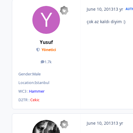
June 10, 2013
13 yr
AUT
çok az kaldı diyim :)
Yusuf
Yönetici
1.7k
posts
Gender:
Male
Location:
Istanbul
WC3 :
Hammer
D2TR :
Cekic
June 10, 2013
13 yr