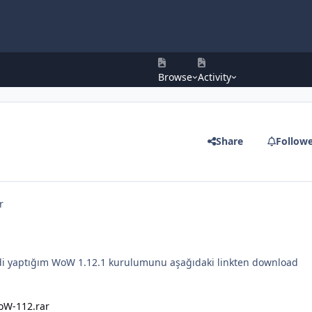
Browse
Activity
Share
Follow
r
di yaptığım WoW 1.12.1 kurulumunu aşağıdaki linkten download
WoW-112.rar