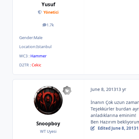
Yusuf
Yönetici
1.7k
posts
Gender:
Male
Location:
Istanbul
WC3 :
Hammer
D2TR :
Cekic
June 8, 2013
13 yr
İnanın Çok uzun zama
Teşekkürler burdan ayr
anladıklarına eminim!
Ben Hazırım bekliyorum
Snoopboy
Edited
June 8, 2013
1
WT Uyesi