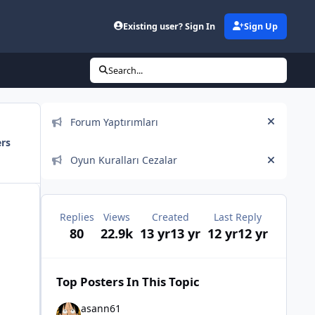
Existing user? Sign In
Sign Up
Search...
Announcements
Forum Yaptırımları
Hide an
ers
Oyun Kuralları Cezalar
Hide an
Replies
Views
Created
Last Reply
80
22.9k
13 yr
13 yr
12 yr
12 yr
Top Posters In This Topic
asann61