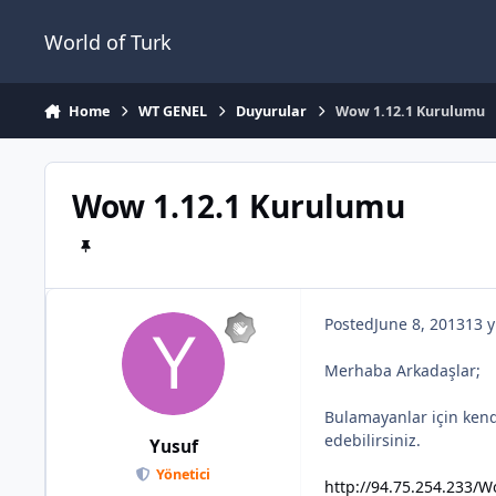
Jump to content
World of Turk
Home
WT GENEL
Duyurular
Wow 1.12.1 Kurulumu
Wow 1.12.1 Kurulumu
Posted
June 8, 2013
13 y
Merhaba Arkadaşlar;
Bulamayanlar için ken
edebilirsiniz.
Yusuf
Yönetici
http://94.75.254.233/