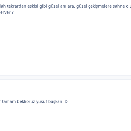
lah tekrardan eskisi gibi güzel anılara, güzel çekişmelere sahne ol
erver ?
 tamam beklioruz yusuf başkan :D