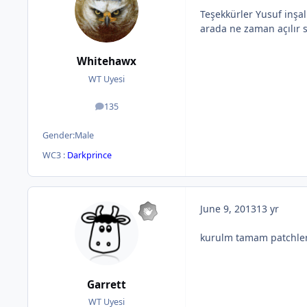
Teşekkürler Yusuf inşal
arada ne zaman açılır s
Whitehawx
WT Uyesi
135
posts
Gender:
Male
WC3 :
Darkprince
June 9, 2013
13 yr
kurulm tamam patchler
Garrett
WT Uyesi