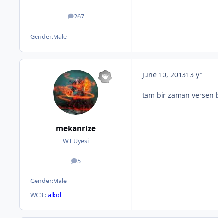
267
posts
Gender:
Male
June 10, 2013
13 yr
tam bir zaman versen b
mekanrize
WT Uyesi
5
posts
Gender:
Male
WC3 :
alkol