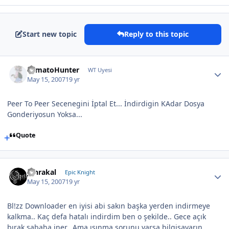
Start new topic
Reply to this topic
TomatoHunter
WT Uyesi
May 15, 2007
19 yr
Peer To Peer Secenegini İptal Et... İndirdigin KAdar Dosya
Gonderiyosun Yoksa...
Quote
Jahrakal
Epic Knight
May 15, 2007
19 yr
Bl!zz Downloader en iyisi abi sakın başka yerden indirmeye
kalkma.. Kaç defa hatalı indirdim ben o şekilde.. Gece açık
bırak sabaha iner.. Ama ısınma sorunu varsa bilgisayarın