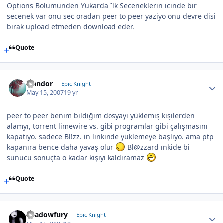
Options Bolumunden Yukarda İlk Seceneklerin icinde bir
secenek var onu sec oradan peer to peer yaziyo onu devre disi
birak upload etmeden download eder.
Quote
Isandor
Epic Knight
May 15, 2007
19 yr
peer to peer benim bildiğim dosyayı yüklemiş kişilerden
alamyı, torrent limewire vs. gibi programlar gibi çalışmasını
kapatıyo. sadece Bl!zz. in linkinde yüklemeye başlıyo. ama ptp
kapanıra bence daha yavaş olur
Bl@zzard ınkide bi
sunucu sonuçta o kadar kişiyi kaldıramaz
Quote
Shadowfury
Epic Knight