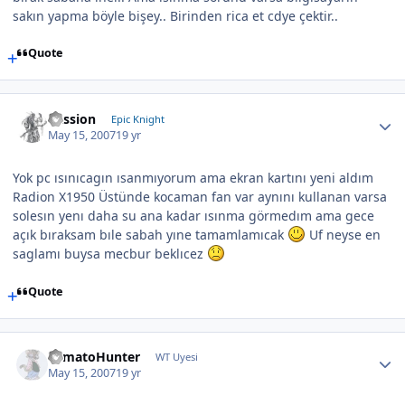
sakın yapma böyle bişey.. Birinden rica et cdye çektir..
Quote
Passion
Epic Knight
May 15, 2007
19 yr
Yok pc ısınıcagın ısanmıyorum ama ekran kartını yeni aldım
Radion X1950 Üstünde kocaman fan var aynını kullanan varsa
solesın yenı daha su ana kadar ısınma görmedım ama gece
açık bıraksam bıle sabah yıne tamamlamıcak
Uf neyse en
saglamı buysa mecbur beklıcez
Quote
TomatoHunter
WT Uyesi
May 15, 2007
19 yr