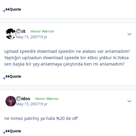
Quote
Pixit
Honor Warrior
May 15, 2007
19 yr
upload speedle download speedin ne alakası var anlamadım?
Yaptığın uploadun download speede bir etkisi yoktur ki.Yoksa
sen başka bir şey anlatmaya çalıştında ben mi anlamadım?
Quote
Thidos
Honor Warrior
May 15, 2007
19 yr
ne inmez patchiş ya hala %20 de off
Quote