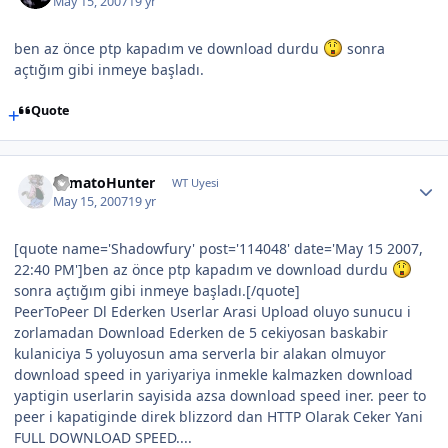
May 15, 2007
19 yr
ben az önce ptp kapadım ve download durdu
sonra
açtığım gibi inmeye başladı.
Quote
TomatoHunter
WT Uyesi
May 15, 2007
19 yr
[quote name='Shadowfury' post='114048' date='May 15 2007,
22:40 PM']ben az önce ptp kapadım ve download durdu
sonra açtığım gibi inmeye başladı.[/quote]
PeerToPeer Dl Ederken Userlar Arasi Upload oluyo sunucu i
zorlamadan Download Ederken de 5 cekiyosan baskabir
kulaniciya 5 yoluyosun ama serverla bir alakan olmuyor
download speed in yariyariya inmekle kalmazken download
yaptigin userlarin sayisida azsa download speed iner. peer to
peer i kapatiginde direk blizzord dan HTTP Olarak Ceker Yani
FULL DOWNLOAD SPEED....