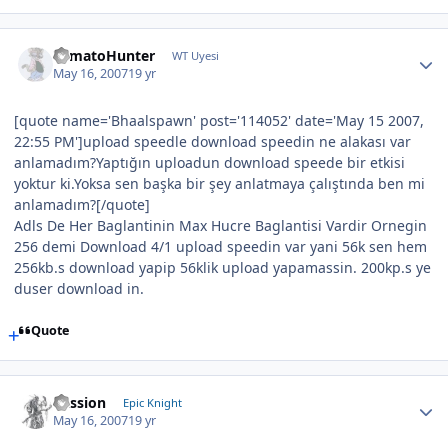
TomatoHunter
WT Uyesi
May 16, 2007
19 yr
[quote name='Bhaalspawn' post='114052' date='May 15 2007,
22:55 PM']upload speedle download speedin ne alakası var
anlamadım?Yaptığın uploadun download speede bir etkisi
yoktur ki.Yoksa sen başka bir şey anlatmaya çalıştında ben mi
anlamadım?[/quote]
Adls De Her Baglantinin Max Hucre Baglantisi Vardir Ornegin
256 demi Download 4/1 upload speedin var yani 56k sen hem
256kb.s download yapip 56klik upload yapamassin. 200kp.s ye
duser download in.
Quote
Passion
Epic Knight
May 16, 2007
19 yr