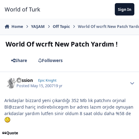
Jump to content
World of Turk
Sign In
Home
YAŞAM
Off Topic
World Of wcrft New Patch Yardı
World Of wcrft New Patch Yardım !
Share
Followers
Passion
Epic Knight
Posted
May 15, 2007
19 yr
Arkdaşlar bizzard yeni çıkardığı 352 Mb lık patchını orjınal
Bl@zzard hariç indirebılıcegım bır adres lazım orjıde oynuyan
arkdaslar yardım lutfen sinir oldum 8 saat oldu daha %58 de
Quote