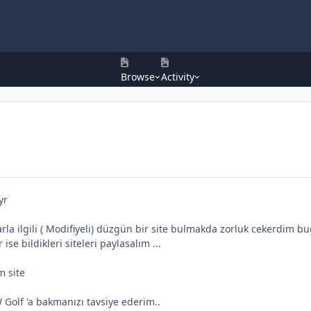
Browse
Activity
yr
a ilgili ( Modifiyeli) düzgün bir site bulmakda zorluk cekerdim bug
ise bildikleri siteleri paylasalım ...
 site
olf 'a bakmanızı tavsiye ederim..