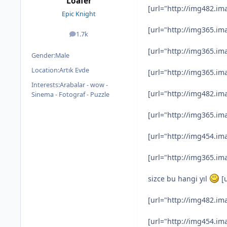
Loafer
[url="http://img482.i
Epic Knight
[url="http://img365.i
1.7k
posts
[url="http://img365.i
Gender:
Male
Location:
Artık Evde
[url="http://img365.i
Interests:
Arabalar - wow -
[url="http://img482.i
Sinema - Fotograf - Puzzle
[url="http://img365.i
[url="http://img454.i
[url="http://img365.i
sizce bu hangi yıl
[u
[url="http://img482.i
[url="http://img454.i