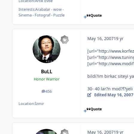
Location:
Artık Evde
Interests:
Arabalar - wow -
Sinema - Fotograf - Puzzle
Quote
May 16, 2007
19 yr
[url="http://www.korfe
[url="http://www.tunin
[url="http://www.modi
BuLL
bildi?im birkac siteyi 
Honor Warrior
30- 40 lar?n mod?f?yeli 
456
posts
Edited
May 16, 2007
Location:
İzmir
Quote
May 16, 2007
19 yr