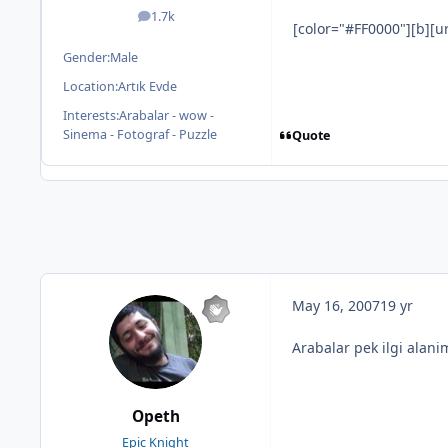
1.7k
posts
[color="#FF0000"][b][u
Gender:
Male
Location:
Artık Evde
Interests:
Arabalar - wow -
Sinema - Fotograf - Puzzle
Quote
May 16, 2007
19 yr
Arabalar pek ilgi alani
Opeth
Epic Knight