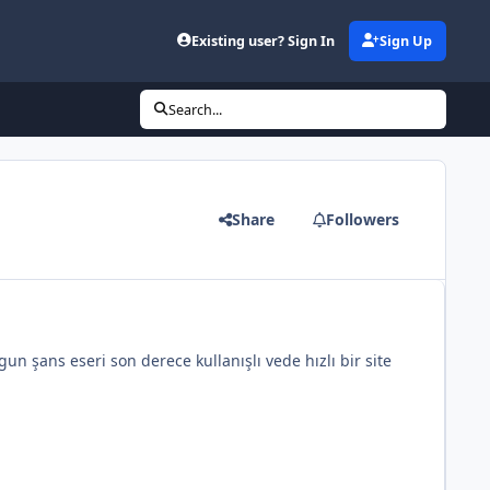
Existing user? Sign In
Sign Up
Search...
Share
Followers
un şans eseri son derece kullanışlı vede hızlı bir site