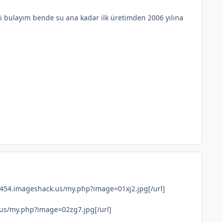
i bulayım bende su ana kadar ilk üretimden 2006 yılına
g454.imageshack.us/my.php?image=01xj2.jpg[/url]
us/my.php?image=02zg7.jpg[/url]