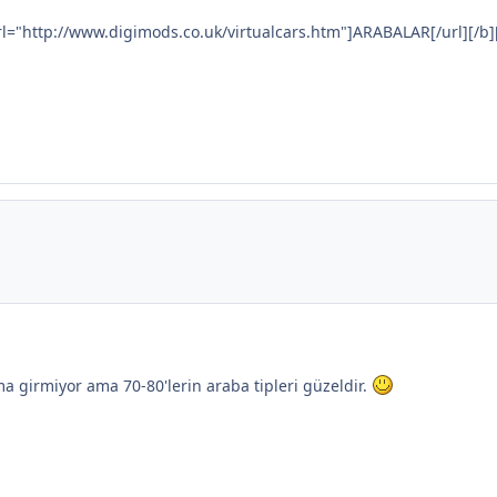
rl="http://www.digimods.co.uk/virtualcars.htm"]ARABALAR[/url][/b][
ma girmiyor ama 70-80'lerin araba tipleri güzeldir.