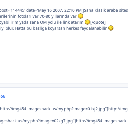
st='114445' date='May 16 2007, 22:10 PM']Sana Klasik araba sites
lerinin fotoları var 70-80 yıllarında var
oyabilirim yada sana ÖM yolu ile link atarım
[/quote]
yi olur. Hatta bu basliga koyarsan herkes faydalanabilir
HOR
l="http://img454.imageshack.us/my.php?image=01xj2.jpg"]http://im
mageshack.us/my.php?image=02zg7.jpg"]http://img454.imageshack.