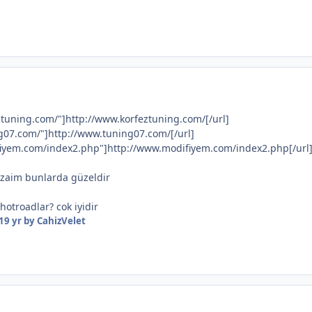
ztuning.com/"]http://www.korfeztuning.com/[/url]
g07.com/"]http://www.tuning07.com/[/url]
fiyem.com/index2.php"]http://www.modifiyem.com/index2.php[/url
yazaim bunlarda güzeldir
hotroadlar? cok iyidir
19 yr
by CahizVelet