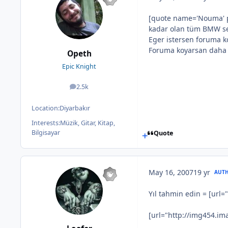
[quote name='Nouma' po
kadar olan tüm BMW seri
Eger istersen foruma k
Foruma koyarsan daha i
Opeth
Epic Knight
2.5k
posts
Location:
Diyarbakır
Interests:
Müzik, Gitar, Kitap,
Bilgisayar
Quote
May 16, 2007
19 yr
AUT
Yıl tahmin edin = [ur
[url="http://img454.i