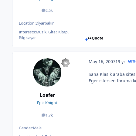
2.5k
posts
Location:
Diyarbakır
Interests:
Müzik, Gitar, Kitap,
Bilgisayar
Quote
May 16, 2007
19 yr
AUT
Sana Klasik araba sites
Eger istersen foruma k
Loafer
Epic Knight
1.7k
posts
Gender:
Male