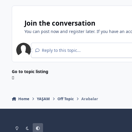
Join the conversation
You can post now and register later. If you have an ac
Reply to this topic...
Go to topic listing
Home
YAŞAM
Off Topic
Arabalar
Light Mode
Dark Mode
System Preference