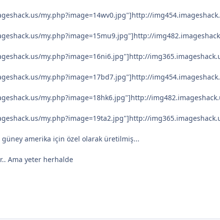
mageshack.us/my.php?image=14wv0.jpg"]http://img454.imageshack
mageshack.us/my.php?image=15mu9.jpg"]http://img482.imageshac
mageshack.us/my.php?image=16ni6.jpg"]http://img365.imageshack.
mageshack.us/my.php?image=17bd7.jpg"]http://img454.imageshack
mageshack.us/my.php?image=18hk6.jpg"]http://img482.imageshack.
mageshack.us/my.php?image=19ta2.jpg"]http://img365.imageshack.
güney amerika için özel olarak üretilmiş...
r.. Ama yeter herhalde