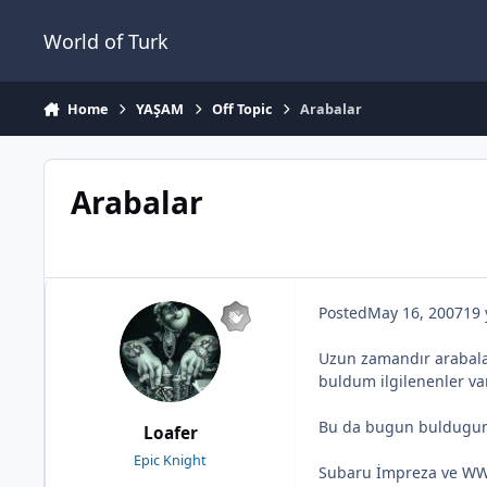
Jump to content
World of Turk
Home
YAŞAM
Off Topic
Arabalar
Arabalar
Posted
May 16, 2007
19 
Uzun zamandır arabalarl
buldum ilgilenenler var 
Bu da bugun buldugum
Loafer
Epic Knight
Subaru İmpreza ve WW G