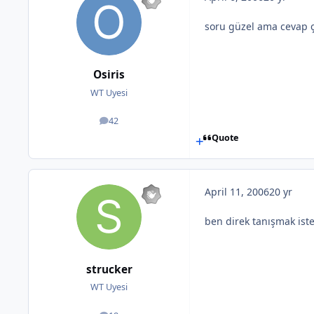
soru güzel ama cevap 
Osiris
WT Uyesi
42
posts
Quote
April 11, 2006
20 yr
ben direk tanışmak ist
strucker
WT Uyesi