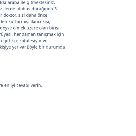
olda araba ile gitmektesiniz.
raz ilerde otobüs durağında 3
bir doktor, sizi daha önce
den kurtarmış. ikinci kişi,
edeyse ölmek üzere olan birisi.
rüyasi, her zaman tanışmak için
va gittikçe kötüleşiyor ve
kişiye yer var.Böyle bir durumda
 en iyi cevabı verin.