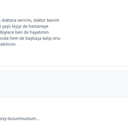
 doktora veririm, doktor benim
i yaşlı kişiyi de hastaneye
ir. Böylece ben de hayatımın
ğında hem de başbaşa kalıp onu
ebilirim.
bisy dusunmustum...