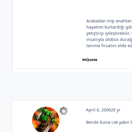
Arabadan inip anahtarı
hayatımı kurtardığı gib
yetiştirip iyileştirebil
insanıyla otobüs dura
tanıma fırsatını elde ed
Quote
April 6, 2006
20 yr
Bende buna cok yakın 