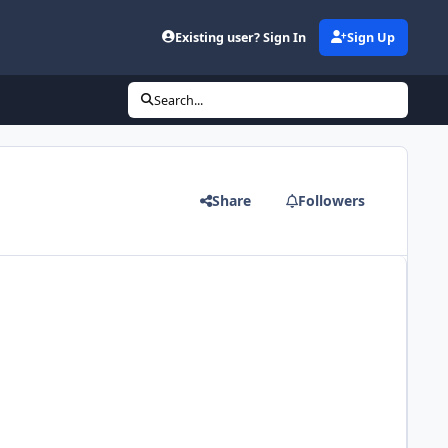
Existing user? Sign In
Sign Up
Search...
Share
Followers