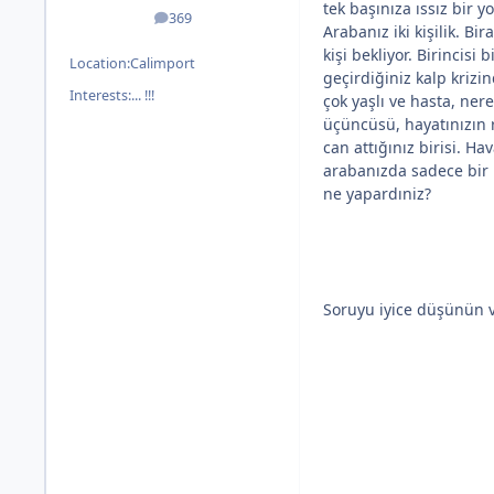
tek başınıza ıssız bir y
369
posts
Arabanız iki kişilik. Bi
kişi bekliyor. Birincisi 
Location:
Calimport
geçirdiğiniz kalp krizin
Interests:
... !!!
çok yaşlı ve hasta, ner
üçüncüsü, hayatınızın 
can attığınız birisi. Ha
arabanızda sadece bir 
ne yapardıniz?
Soruyu iyice düşünün ve