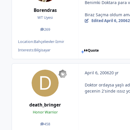
Benimki Doktara para ve
Borendras
Biraz Saçma oldum ama
WT Uyesi
Edited
April 6, 2006
2
269
posts
Location:
Bahçelievler-İzmir
Interests:
Bilgisayar
Quote
April 6, 2006
20 yr
Doktor ordaysa yaşlı 
gecenin 2'sinde ıssız y
death_bringer
Honor Warrior
458
posts