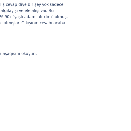
ış cevap diye bir şey yok sadece
lgılayışı ve ele alışı var. Bu
 90'ı "yaşlı adamı alırdım" olmuş.
şe almışlar. O kişinin cevabı acaba
 aşağısını okuyun.