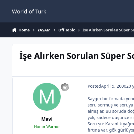
Jump to content
World of Turk
Home
YAŞAM
Off Topic
İşe Alırken Sorulan Süper S
İşe Alırken Sorulan Süper S
Posted
April 5, 2006
20 
Saygın bir firmada yöne
soru sormuş ve soruya 
almışlar. Bu soruda doğ
yok, sadece düşünce si
Mavi
Soru şu: Karanlık yağm
Honor Warrior
fırtına var, gök gürlüyo