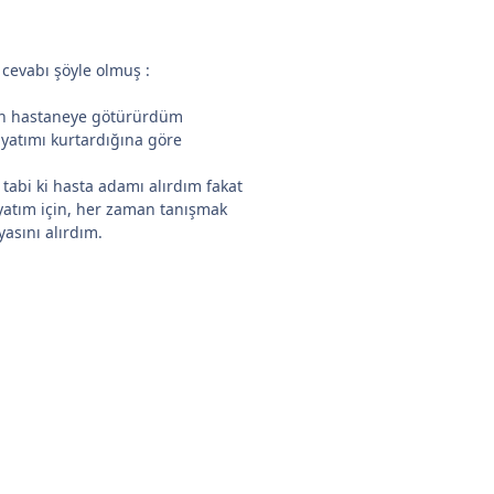
 cevabı şöyle olmuş :
ın hastaneye götürürdüm
yatımı kurtardığına göre
abi ki hasta adamı alırdım fakat
yatım için, her zaman tanışmak
asını alırdım.