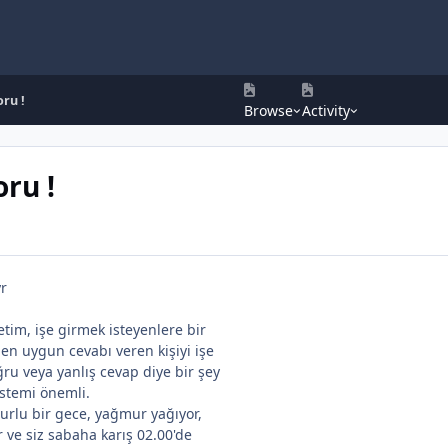
oru !
Browse
Activity
oru !
yr
tim, işe girmek isteyenlere bir
en uygun cevabı veren kişiyi işe
ru veya yanlış cevap diye bir şey
stemi önemli.
urlu bir gece, yağmur yağıyor,
r ve siz sabaha karış 02.00'de