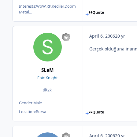
Interests:
WoW,RP,Kediler,Doom
Metal...
Quote
April 6, 2006
20 yr
Gerçek olduğuna inanm
SLaM
Epic Knight
2k
posts
Gender:
Male
Location:
Bursa
Quote
April 6, 2006
20 yr