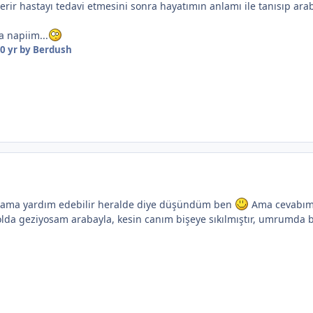
rir hastayı tedavi etmesini sonra hayatımın anlamı ile tanısıp ara
 napiim...
0 yr
by Berdush
adama yardım edebilir heralde diye düşündüm ben
Ama cevabım: 
olda geziyosam arabayla, kesin canım bişeye sıkılmıştır, umrumda b