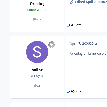
Edited
April 7, 2006
2
Orcolog
Honor Warrior
647
posts
Quote
April 7, 2006
20 yr
Arkadaşlar lamerce ol
sailor
WT Uyesi
26
posts
Quote