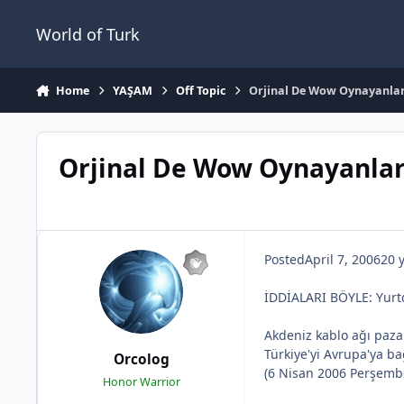
Jump to content
World of Turk
Home
YAŞAM
Off Topic
Orjinal De Wow Oynayanlar
Orjinal De Wow Oynayanlar
Posted
April 7, 2006
20 
İDDİALARI BÖYLE: Yurtdı
Akdeniz kablo ağı pazar
Türkiye'yi Avrupa'ya bağ
Orcolog
(6 Nisan 2006 Perşemb
Honor Warrior