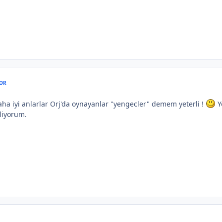
OR
ha iyi anlarlar Orj'da oynayanlar "yengecler" demem yeterli !
Y
iliyorum.