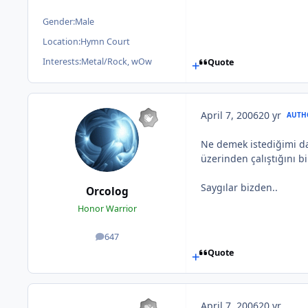
Gender:
Male
Location:
Hymn Court
Interests:
Metal/Rock, wOw
Quote
April 7, 2006
20 yr
AUTH
Ne demek istediğimi da
üzerinden çalıştığını b
Saygılar bizden..
Orcolog
Honor Warrior
647
posts
Quote
April 7, 2006
20 yr