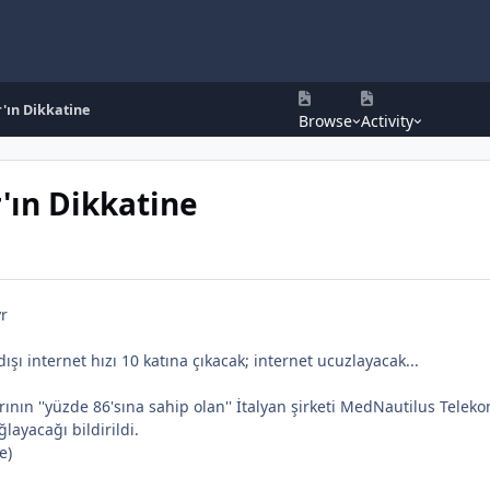
'ın Dikkatine
Browse
Activity
'ın Dikkatine
yr
şı internet hızı 10 katına çıkacak; internet ucuzlayacak...
ının ''yüzde 86'sına sahip olan'' İtalyan şirketi MedNautilus Telekom
layacağı bildirildi.
e)