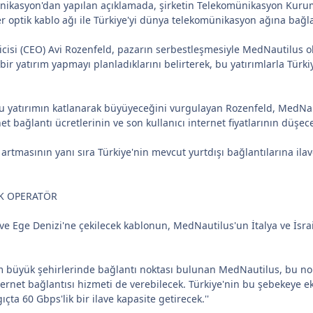
kasyon'dan yapılan açıklamada, şirketin Telekomünikasyon Kurumu'
iber optik kablo ağı ile Türkiye'yi dünya telekomünikasyon ağına bağl
cisi (CEO) Avi Rozenfeld, pazarın serbestleşmesiyle MedNautilus ola
bir yatırım yapmayı planladıklarını belirterek, bu yatırımlarla Türki
 yatırımın katlanarak büyüyeceğini vurgulayan Rozenfeld, MedNauti
et bağlantı ücretlerinin ve son kullanıcı internet fiyatlarının düşece
artmasının yanı sıra Türkiye'nin mevcut yurtdışı bağlantılarına ilav
EK OPERATÖR
e Ege Denizi'ne çekilecek kablonun, MedNautilus'un İtalya ve İsrai
m büyük şehirlerinde bağlantı noktası bulunan MedNautilus, bu nokt
ternet bağlantısı hizmeti de verebilecek. Türkiye'nin bu şebekeye ek
çta 60 Gbps'lik bir ilave kapasite getirecek.''