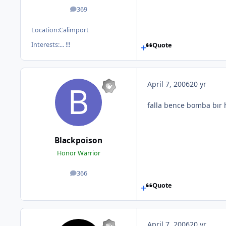
369
posts
Location:
Calimport
Interests:
... !!!
Quote
April 7, 2006
20 yr
falla bence bomba bır h
Blackpoison
Honor Warrior
366
posts
Quote
April 7, 2006
20 yr