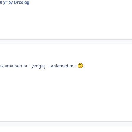
0 yr
by Orcolog
cak ama ben bu "yengeç" i anlamadım ?