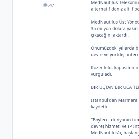
MedNautilus Telekomüni
647
posts
alternatif deniz altı f
MedNautilus Üst Yöneti
35 milyon dolara yakın 
çıkacağını aktardı.
Önümüzdeki yıllarda bu
devre ve yurtdışı intern
Rozenfeld, kapasitenin 
vurguladı.
BİR UÇTAN BİR UCA T
İstanbul'dan Marmara v
kaydetti:
''Böylece, dünyanın tü
devre) hizmeti ve IP İn
MedNautilus'a, başlangı