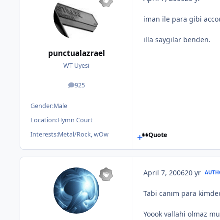
iman ile para gibi acc
illa saygılar benden.
punctualazrael
WT Uyesi
925
posts
Gender:
Male
Location:
Hymn Court
Interests:
Metal/Rock, wOw
Quote
April 7, 2006
20 yr
AUTH
Tabi canım para kimded
Yoook vallahi olmaz mu