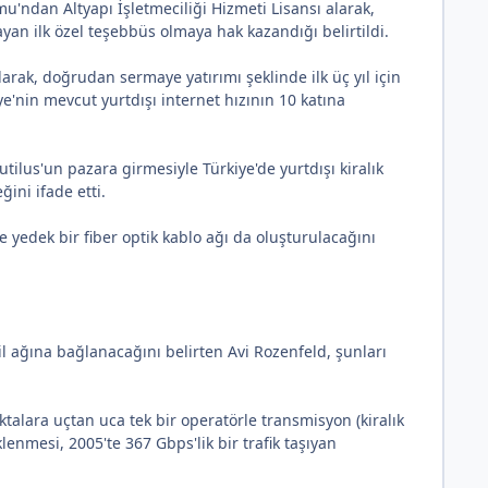
ndan Altyapı İşletmeciliği Hizmeti Lisansı alarak,
ayan ilk özel teşebbüs olmaya hak kazandığı belirtildi.
rak, doğrudan sermaye yatırımı şeklinde ilk üç yıl için
ye'nin mevcut yurtdışı internet hızının 10 katına
lus'un pazara girmesiyle Türkiye'de yurtdışı kiralık
ğini ifade etti.
e yedek bir fiber optik kablo ağı da oluşturulacağını
l ağına bağlanacağını belirten Avi Rozenfeld, şunları
alara uçtan uca tek bir operatörle transmisyon (kiralık
lenmesi, 2005'te 367 Gbps'lik bir trafik taşıyan