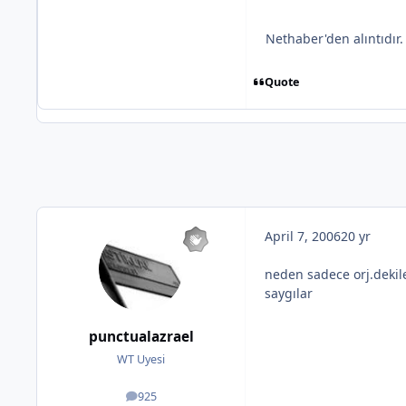
Nethaber'den alıntıdır.
Quote
April 7, 2006
20 yr
neden sadece orj.dekiler
saygılar
punctualazrael
WT Uyesi
925
posts