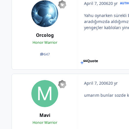
April 7, 2006
20 yr
AUTH
Yahu oynarken sürekli 
aradığımızda aldığımız
yengeçler kabloları yi
Orcolog
Honor Warrior
647
posts
Quote
April 7, 2006
20 yr
umarım bunlar sozde 
Mavi
Honor Warrior