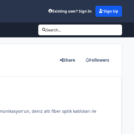
Existing user? Sign In
Sign Up
Search...
Share
Followers
ünikasyon'un, deniz altı fiber optik kabloları ile