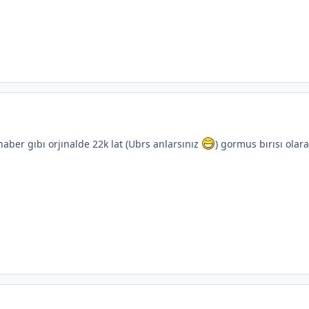
aber gıbı orjınalde 22k lat (Ubrs anlarsınız
) gormus bırısı ola