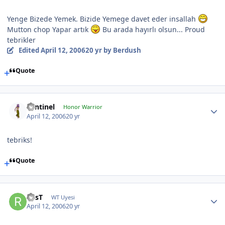
Yenge Bizede Yemek. Bizide Yemege davet eder insallah
Mutton chop Yapar artık
Bu arada hayırlı olsun... Proud
tebrikler
Edited
April 12, 2006
20 yr
by Berdush
Quote
Sentinel
Honor Warrior
April 12, 2006
20 yr
tebriks!
Quote
RasT
WT Uyesi
April 12, 2006
20 yr