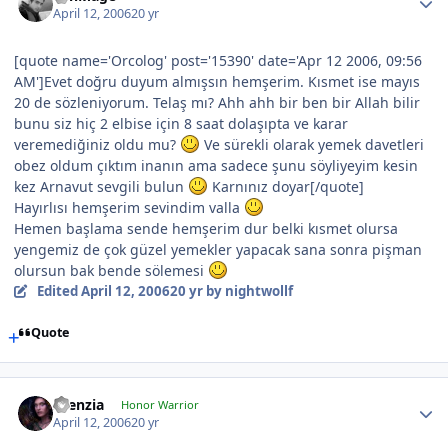
April 12, 2006
20 yr
[quote name='Orcolog' post='15390' date='Apr 12 2006, 09:56
AM']Evet doğru duyum almışsın hemşerim. Kısmet ise mayıs
20 de sözleniyorum. Telaş mı? Ahh ahh bir ben bir Allah bilir
bunu siz hiç 2 elbise için 8 saat dolaşıpta ve karar
veremediğiniz oldu mu?
Ve sürekli olarak yemek davetleri
obez oldum çıktım inanın ama sadece şunu söyliyeyim kesin
kez Arnavut sevgili bulun
Karnınız doyar[/quote]
Hayırlısı hemşerim sevindim valla
Hemen başlama sende hemşerim dur belki kısmet olursa
yengemiz de çok güzel yemekler yapacak sana sonra pişman
olursun bak bende sölemesi
Edited
April 12, 2006
20 yr
by nightwollf
Quote
silenzia
Honor Warrior
April 12, 2006
20 yr