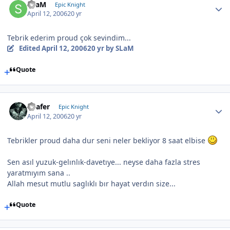
SLaM
Epic Knight
April 12, 2006
20 yr
Tebrik ederim proud çok sevindim...
Edited
April 12, 2006
20 yr
by SLaM
Quote
Loafer
Epic Knight
April 12, 2006
20 yr
Tebrikler proud daha dur seni neler bekliyor 8 saat elbise
Sen asıl yuzuk-gelınlık-davetıye... neyse daha fazla stres
yaratmıyım sana ..
Allah mesut mutlu saglıklı bır hayat verdın size...
Quote