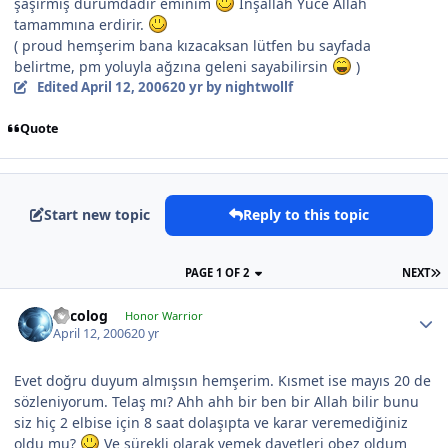
şaşırmış durumdadır eminim
İnşallah Yüce Allah
tamammına erdirir.
( proud hemşerim bana kızacaksan lütfen bu sayfada
belirtme, pm yoluyla ağzına geleni sayabilirsin
)
Edited
April 12, 2006
20 yr
by nightwollf
Quote
Start new topic
Reply to this topic
PAGE 1 OF 2
NEXT
Orcolog
Honor Warrior
April 12, 2006
20 yr
Evet doğru duyum almışsın hemşerim. Kısmet ise mayıs 20 de
sözleniyorum. Telaş mı? Ahh ahh bir ben bir Allah bilir bunu
siz hiç 2 elbise için 8 saat dolaşıpta ve karar veremediğiniz
oldu mu?
Ve sürekli olarak yemek davetleri obez oldum