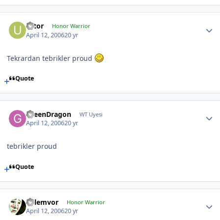
Ultor
Honor Warrior
April 12, 2006
20 yr
Tekrardan tebrikler proud
Quote
GreenDragon
WT Uyesi
April 12, 2006
20 yr
tebrikler proud
Quote
kelemvor
Honor Warrior
April 12, 2006
20 yr