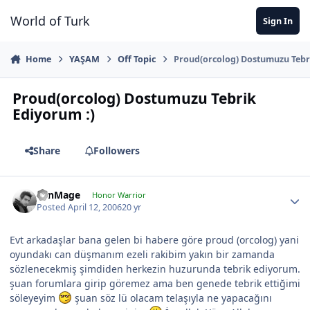
Jump to content
World of Turk
Sign In
Home
YAŞAM
Off Topic
Proud(orcolog) Dostumuzu Tebr
Proud(orcolog) Dostumuzu Tebrik
Ediyorum :)
Share
Followers
LenMage
Honor Warrior
Posted
April 12, 2006
20 yr
Evt arkadaşlar bana gelen bi habere göre proud (orcolog) yani
oyundakı can düşmanım ezeli rakibim yakın bir zamanda
sözlenecekmiş şimdiden herkezin huzurunda tebrik ediyorum.
şuan forumlara girip göremez ama ben genede tebrik ettiğimi
söleyeyim
şuan söz lü olacam telaşıyla ne yapacağını