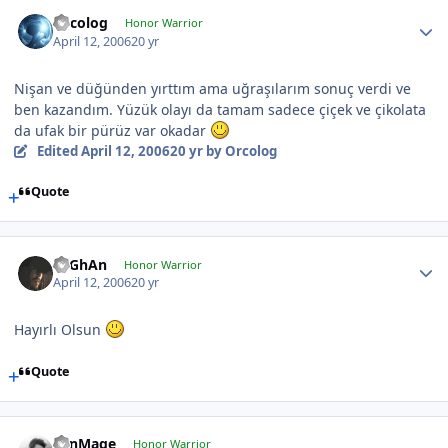
Orcolog
Honor Warrior
April 12, 2006
20 yr
Nişan ve düğünden yırttım ama uğraşılarım sonuç verdi ve
ben kazandım. Yüzük olayı da tamam sadece çiçek ve çikolata
da ufak bir pürüz var okadar
Edited
April 12, 2006
20 yr
by Orcolog
Quote
TuGhAn
Honor Warrior
April 12, 2006
20 yr
Hayırlı Olsun
Quote
LenMage
Honor Warrior