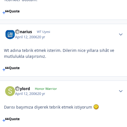
Quote
Cenarius
WT Uyesi
April 12, 2006
20 yr
Wt adına tebrik etmek isterim. Dilerim nice yıllara sıhât ve
mutlulukla ulaşırsınız.
Quote
Spylord
Honor Warrior
April 12, 2006
20 yr
Darısı başımıza diyerek tebrik etmek istiyorum
Quote