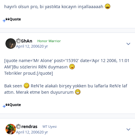
hayırlı olsun pro, bi yastıkta kocayın inşallaaaaah
Quote
TuGhAn
Honor Warrior
April 12, 2006
20 yr
[quote name='Mr Alone' post='15392' date='Apr 12 2006, 11:01
AM']Bu sözlerini RêN duymasın
Tebrikler proud.[/quote]
Bak seen
ReN'le alakalı birşey yokken bu laflarla ReN'e laf
attın. Merak etme ben duyururum
Quote
Borendras
WT Uyesi
April 12, 2006
20 yr