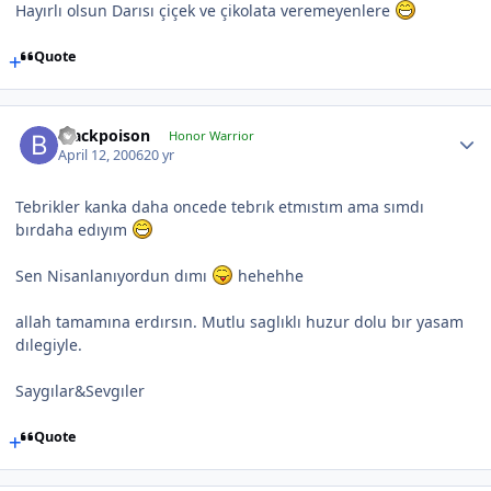
Hayırlı olsun Darısı çiçek ve çikolata veremeyenlere
Quote
Blackpoison
Honor Warrior
April 12, 2006
20 yr
Tebrikler kanka daha oncede tebrık etmıstım ama sımdı
bırdaha edıyım
Sen Nisanlanıyordun dımı
hehehhe
allah tamamına erdırsın. Mutlu saglıklı huzur dolu bır yasam
dılegiyle.
Saygılar&Sevgıler
Quote