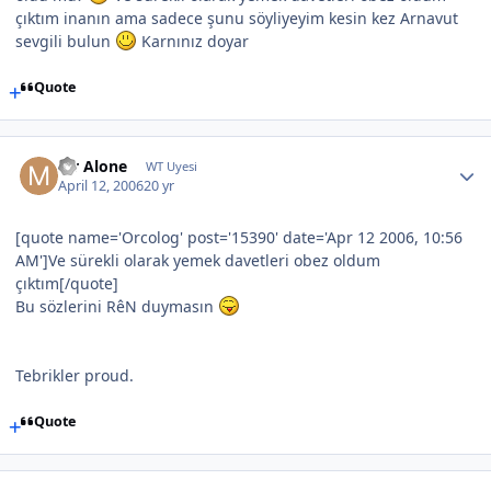
çıktım inanın ama sadece şunu söyliyeyim kesin kez Arnavut
sevgili bulun
Karnınız doyar
Quote
Mr Alone
WT Uyesi
April 12, 2006
20 yr
[quote name='Orcolog' post='15390' date='Apr 12 2006, 10:56
AM']Ve sürekli olarak yemek davetleri obez oldum
çıktım[/quote]
Bu sözlerini RêN duymasın
Tebrikler proud.
Quote