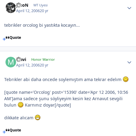
JasoN
WT Uyesi
April 12, 2006
20 yr
tebrikler orcolog bi yastıkta kocayın...
Quote
Mavi
Honor Warrior
April 12, 2006
20 yr
Tebrıkler abi daha oncede soylemıştım ama tekrar edelım
[quote name='Orcolog' post='15390' date='Apr 12 2006, 10:56
AM']ama sadece şunu söyliyeyim kesin kez Arnavut sevgili
bulun
Karnınız doyar[/quote]
dikkate alıcam
Quote