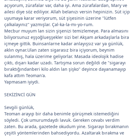
açıyorum, zürafalar var, daha iyi. Ama zürafalardan, Mary ve
ailesi diye söz ediliyor. Allah belanızı versin hepinizin. Süt içip
uyumaya karar veriyorum, süt şişesinin üzerine "lütfen
çalkalayınız" yazmışlar. Çal-ka-la-mı-yo-rum.
Mecbur muyum lan sizin şişenizi temizlemeye. Para almasını
biliyorsunuz eşşoğlueşşekler sizi be! Akşam arkadaşlarla bira
içmeye gittik. Buinsanlarne kadar anlayışsız var ya günlük,
aklın oynar.Ulan zaten sigarasız bira içiyorum, beynim
sulanmış, hala üzerime geliyorlar. Masada ideolojik hadise
çıktı, dışarı kadar uzadı. Tartışma sorun değildi de "sigarayı
bıraktığındanberi kilo aldın lan şişko" deyince dayanamayıp
kafa attım Teoman'a.
Yapmasam iyiydi.
SEKİZİNCİ GÜN
Sevgili günlük,
Teoman arayıp bir daha benimle görüşmek istemediğini
söyledi. Çok umurumdaydı lavuk. Gereken cevabı verdim
zaten. Bu arada, gazetede okudum yine. Sigarayı bırakmanın
çeşitli yöntemlerinden bahsediyordu. Azaltarak bırakma ve