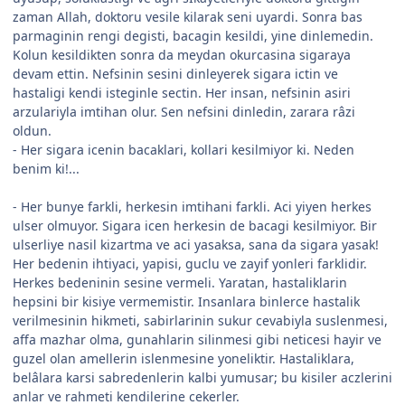
zaman Allah, doktoru vesile kilarak seni uyardi. Sonra bas
parmaginin rengi degisti, bacagin kesildi, yine dinlemedin.
Kolun kesildikten sonra da meydan okurcasina sigaraya
devam ettin. Nefsinin sesini dinleyerek sigara ictin ve
hastaligi kendi isteginle sectin. Her insan, nefsinin asiri
arzulariyla imtihan olur. Sen nefsini dinledin, zarara râzi
oldun.
- Her sigara icenin bacaklari, kollari kesilmiyor ki. Neden
benim ki!...
- Her bunye farkli, herkesin imtihani farkli. Aci yiyen herkes
ulser olmuyor. Sigara icen herkesin de bacagi kesilmiyor. Bir
ulserliye nasil kizartma ve aci yasaksa, sana da sigara yasak!
Her bedenin ihtiyaci, yapisi, guclu ve zayif yonleri farklidir.
Herkes bedeninin sesine vermeli. Yaratan, hastaliklarin
hepsini bir kisiye vermemistir. Insanlara binlerce hastalik
verilmesinin hikmeti, sabirlarinin sukur cevabiyla suslenmesi,
affa mazhar olma, gunahlarin silinmesi gibi neticesi hayir ve
guzel olan amellerin islenmesine yoneliktir. Hastaliklara,
belâlara karsi sabredenlerin kalbi yumusar; bu kisiler aczlerini
anlar ve rahmeti kendilerine cekerler.