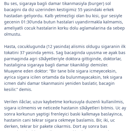
Bu ses, sigaraya bagli damar tikanmasiyla (burger) sol
bacagini da diz uzerinden kestigimiz 55 yasindaki erkek
hastadan geliyordu. Kalb yetmezligi olan bu kisi, gur sesiyle
gecenin 01:30’unda butun hastalari uyandirmakla kalmamis,
ameliyatli cocuk hastalarin korku dolu aglamalarina da sebep
olmustu.
Hasta, cocuklugunda (12 yasinda) alismis oldugu sigaranin ilk
tokatini 37 yasinda yemis. Sag bacaginda uyusma ve ayak bas
parmaginda agri sIkâyetleriyle doktora gittiginde, doktorlar,
hastaligina sigaraya bagli damar tikanikligi demisler.
Muayene eden doktor: “Bir tane bile sigara icmeyeceksin,
ayrica sigara icilen ortamda da bulunmayacaksin, tek sigara
icmen dahi damar tikanmasini yeniden baslatir, bacagin
kesilir.” demis.
Verilen ilâclar, uzuv kaybetme korkusuyla duzenli kullanilmis,
sigara icilmemis ve neticede hastanin sIkâyetleri bitmis. Uc ay
sonra korkunun yaptigi frenleyici baski kalkmaya baslayinca,
hastanin cani tekrar sigara cekmeye baslamis. Bir, iki, uc
derken, tekrar bir pakete cikarmis. Dort ay sonra bas