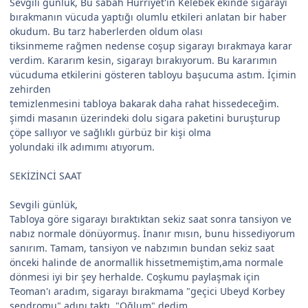
Sevgili günlük, Bu sabah Hürriyet'in Kelebek ekinde sigarayı
bırakmanın vücuda yaptığı olumlu etkileri anlatan bir haber
okudum. Bu tarz haberlerden oldum olası
tiksinmeme rağmen nedense coşup sigarayı bırakmaya karar
verdim. Kararım kesin, sigarayı bırakıyorum. Bu kararımın
vücuduma etkilerini gösteren tabloyu başucuma astım. İçimin
zehirden
temizlenmesini tabloya bakarak daha rahat hissedeceğim.
şimdi masanın üzerindeki dolu sigara paketini buruşturup
çöpe sallıyor ve sağlıklı gürbüz bir kişi olma
yolundaki ilk adımımı atıyorum.
SEKİZİNCİ SAAT
Sevgili günlük,
Tabloya göre sigarayı bıraktıktan sekiz saat sonra tansiyon ve
nabız normale dönüyormuş. İnanır mısın, bunu hissediyorum
sanırım. Tamam, tansiyon ve nabzımın bundan sekiz saat
önceki halinde de anormallik hissetmemiştim,ama normale
dönmesi iyi bir şey herhalde. Coşkumu paylaşmak için
Teoman'ı aradım, sigarayı bırakmama "geçici Ubeyd Korbey
sendromu" adını taktı. "Oğlum" dedim,