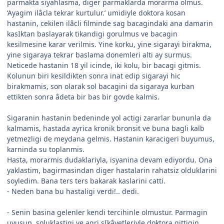
parmakta siyahlasma, diger parmaklarda morarma olmus.
‘Ayagim ilâcla tekrar kurtulur.’ umidiyle doktora kosan
hastanin, cekilen ilâcli filminde sag bacagindaki ana damarin
kasIktan baslayarak tikandigi gorulmus ve bacagin
kesilmesine karar verilmis. Yine korku, yine sigarayi birakma,
yine sigaraya tekrar baslama donemleri alti ay surmus.
Neticede hastanin 18 yil icinde, iki kolu, bir bacagi gitmis.
Kolunun biri kesildikten sonra inat edip sigarayi hic
birakmamis, son olarak sol bacagini da sigaraya kurban
ettikten sonra âdeta bir bas bir govde kalmis.
Sigaranin hastanin bedeninde yol actigi zararlar bununla da
kalmamis, hastada ayrica kronik bronsit ve buna bagli kalb
yetmezligi de meydana gelmis. Hastanin karacigeri buyumus,
karninda su toplanmis.
Hasta, morarmis dudaklariyla, isyanina devam ediyordu. Ona
yaklastim, bagirmasindan diger hastalarin rahatsiz olduklarini
soyledim. Bana ters ters bakarak kaslarini catti.
- Neden bana bu hastaligi verdi!.. dedi.
- Senin basina gelenler kendi tercihinle olmustur. Parmagin
uyusup, soluklastigi ve agri sIkâyetleriyle doktora gittigin