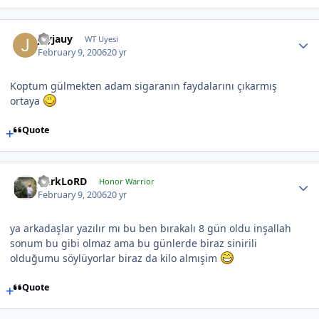
jayjauy
WT Uyesi
February 9, 2006
20 yr
Koptum gülmekten adam sigaranın faydalarını çıkarmış
ortaya
Quote
DarkLoRD
Honor Warrior
February 9, 2006
20 yr
ya arkadaşlar yazılır mı bu ben bırakalı 8 gün oldu inşallah
sonum bu gibi olmaz ama bu günlerde biraz sinirili
olduğumu söylüyorlar biraz da kilo almışim
Quote