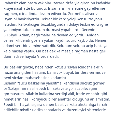
Rahatsiz olan hasta yakinlari zarara rizâsiyla giren bu isyânkâr
kisiye nasihatte bulundu. Insanlarin ikna etme gayretlerine
ragmen, o inadinda devam ediyordu. Zor nefes aliyor ve
isyanini haykiriyordu. Tekrar bir kardiyoloji konsultasyonu
istedim. Kalb-akciger bozuklugundan dolayi teskin edici igne
yapamiyorduk, solunum durmasi yapabilirdi. Gecenin
3:15’iydi. Adam, bagirmalarina devam ediyordu. Aniden
cenesi kilitlendi gozleri yukari kaydi, suuru kayboldu. Hemen
adami sert bir zemine yatirdik. Solunum yolunu acip hastaya
kalb masaji yaptik. On bes dakika masaja ragmen hasta geri
donmedi ve hayata ‘elveda’ dedi.
Bir bas-bir govde, hepsinden kotusu “isyan icinde” Hakk’in
huzuruna giden hastam, bana cok buyuk bir ders vermis ve
beni vicdan muhasebesine zorlamisti.
Insanin “sucu baskasina yansitma, kendisini sucsuz gorme”
psIkolojisinin nasil ebedî bir sekâvete yol acabilecegini
gormustum. Allah’in kullarina verdigi akil, irade ve sabir gibi
nimetlerin nasil koruyucu birer anahtar oldugunu anlamistim.
Ebedî bir hayat, sigara denen basit ve kotu aliskanliga tercih
edilebilir miydi? Harika sanatlarla ve duzenleyici sistemlerle