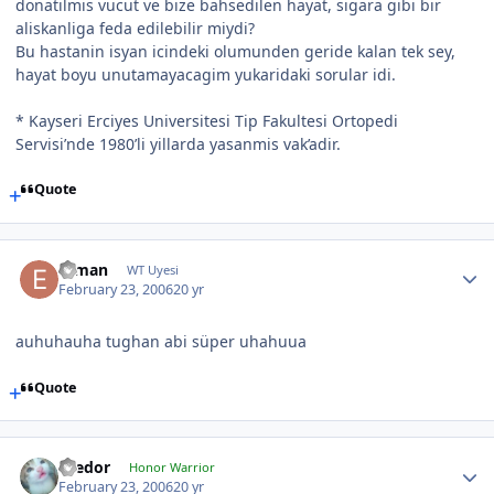
donatilmis vucut ve bize bahsedilen hayat, sigara gibi bir
aliskanliga feda edilebilir miydi?
Bu hastanin isyan icindeki olumunden geride kalan tek sey,
hayat boyu unutamayacagim yukaridaki sorular idi.
* Kayseri Erciyes Universitesi Tip Fakultesi Ortopedi
Servisi’nde 1980’li yillarda yasanmis vak’adir.
Quote
erman
WT Uyesi
February 23, 2006
20 yr
auhuhauha tughan abi süper uhahuua
Quote
Teedor
Honor Warrior
February 23, 2006
20 yr