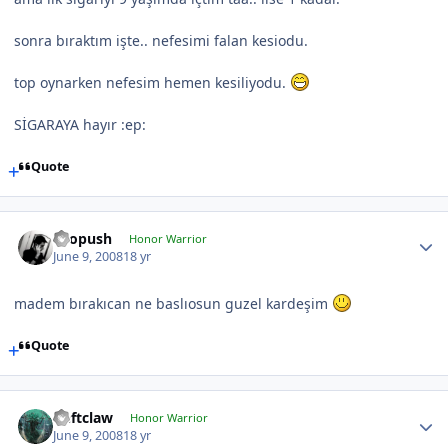
sonra bıraktım işte.. nefesimi falan kesiodu.
top oynarken nefesim hemen kesiliyodu.
SİGARAYA hayır :ep:
Quote
chopush
Honor Warrior
June 9, 2008
18 yr
madem bırakıcan ne baslıosun guzel kardeşim
Quote
Deftclaw
Honor Warrior
June 9, 2008
18 yr