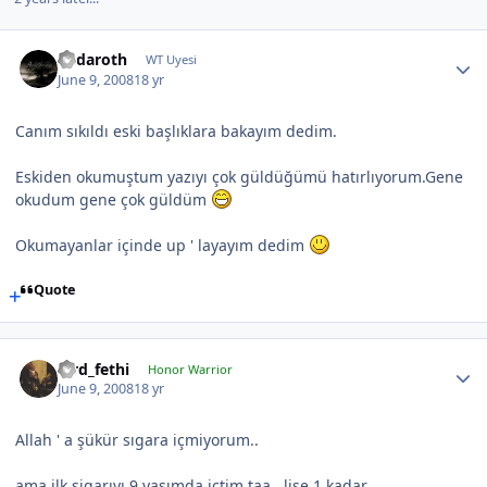
Endaroth
WT Uyesi
June 9, 2008
18 yr
Canım sıkıldı eski başlıklara bakayım dedim.
Eskiden okumuştum yazıyı çok güldüğümü hatırlıyorum.Gene
okudum gene çok güldüm
Okumayanlar içinde up ' layayım dedim
Quote
lord_fethi
Honor Warrior
June 9, 2008
18 yr
Allah ' a şükür sıgara içmiyorum..
ama ilk sigarıyı 9 yaşımda içtim taa.. lise 1 kadar.