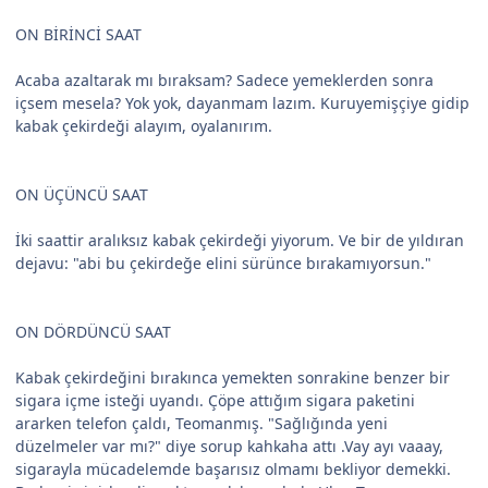
ON BİRİNCİ SAAT
Acaba azaltarak mı bıraksam? Sadece yemeklerden sonra
içsem mesela? Yok yok, dayanmam lazım. Kuruyemişçiye gidip
kabak çekirdeği alayım, oyalanırım.
ON ÜÇÜNCÜ SAAT
İki saattir aralıksız kabak çekirdeği yiyorum. Ve bir de yıldıran
dejavu: "abi bu çekirdeğe elini sürünce bırakamıyorsun."
ON DÖRDÜNCÜ SAAT
Kabak çekirdeğini bırakınca yemekten sonrakine benzer bir
sigara içme isteği uyandı. Çöpe attığım sigara paketini
ararken telefon çaldı, Teomanmış. "Sağlığında yeni
düzelmeler var mı?" diye sorup kahkaha attı .Vay ayı vaaay,
sigarayla mücadelemde başarısız olmamı bekliyor demekki.