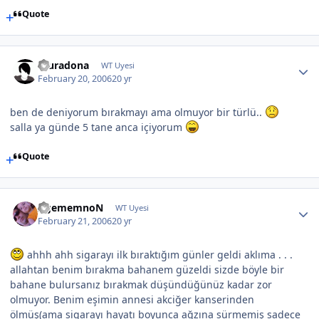
Quote
muradona
WT Uyesi
February 20, 2006
20 yr
ben de deniyorum bırakmayı ama olmuyor bir türlü..
salla ya günde 5 tane anca içiyorum
Quote
AgememnoN
WT Uyesi
February 21, 2006
20 yr
ahhh ahh sigarayı ilk bıraktığım günler geldi aklıma . . .
allahtan benim bırakma bahanem güzeldi sizde böyle bir
bahane bulursanız bırakmak düşündüğünüz kadar zor
olmuyor. Benim eşimin annesi akciğer kanserinden
ölmüş(ama sigarayı hayatı boyunca ağzına sürmemiş sadece