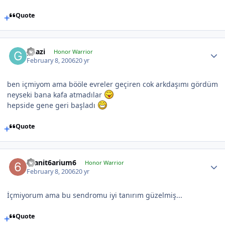
Quote
ghazi
Honor Warrior
February 8, 2006
20 yr
ben içmiyom ama bööle evreler geçiren cok arkdaşımı gördüm
neyseki bana kafa atmadılar
hepside gene geri başladı
Quote
6sanit6arium6
Honor Warrior
February 8, 2006
20 yr
İçmiyorum ama bu sendromu iyi tanırım güzelmiş...
Quote