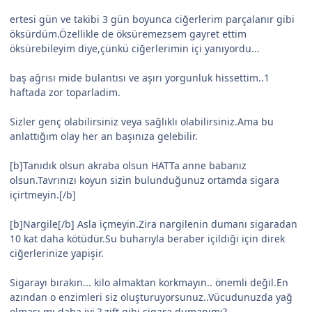
ertesi gün ve takibi 3 gün boyunca ciğerlerim parçalanır gibi
öksürdüm.Özellikle de öksüremezsem gayret ettim
öksürebileyim diye,çünkü ciğerlerimin içi yanıyordu...
baş ağrısı mide bulantısı ve aşırı yorgunluk hissettim..1
haftada zor toparladim.
Sizler genç olabilirsiniz veya sağlıklı olabilirsiniz.Ama bu
anlattığım olay her an başınıza gelebilir.
[b]Tanıdık olsun akraba olsun HATTa anne babanız
olsun.Tavrınızı koyun sizin bulunduğunuz ortamda sigara
içirtmeyin.[/b]
[b]Nargile[/b] Asla içmeyin.Zira nargilenin dumanı sigaradan
10 kat daha kötüdür.Su buharıyla beraber içildiği için direk
ciğerlerinize yapişir.
Sigarayı bırakın... kilo almaktan korkmayın.. önemli değil.En
azından o enzimleri siz oluşturuyorsunuz..Vücudunuzda yağ
olması mı daha iyi ? zift gibi sigara dumanımı?