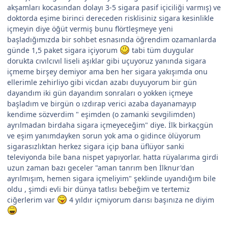
akşamları kocasından dolayı 3-5 sigara pasif içiciliği varmış) ve
doktorda eşime birinci dereceden risklisiniz sigara kesinlikle
içmeyin diye öğüt vermiş bunu flörtleşmeye yeni
başladığımızda bir sohbet esnasında öğrendim ozamanlarda
günde 1,5 paket sigara içiyorum
tabi tüm duygular
dorukta cıvılcıvıl liseli aşıklar gibi uçuyoruz yanında sigara
içmeme birşey demiyor ama ben her sigara yakışımda onu
ellerimle zehirliyo gibi vicdan azabı duyuyorum bir gün
dayandım iki gün dayandım sonraları o yokken içmeye
başladım ve birgün o ızdırap verici azaba dayanamayıp
kendime sözverdim " eşimden (o zamanki sevgilimden)
ayrılmadan birdaha sigara içmeyeceğim" diye. İlk birkaçgün
ve eşim yanımdayken sorun yok ama o gidince ölüyorum
sigarasızlıktan herkez sigara içip bana üflüyor sanki
televiyonda bile bana nispet yapıyorlar. hatta rüyalarıma girdi
uzun zaman bazı geceler "aman tanrım ben İlknur'dan
ayrılmışım, hemen sigara içmeliyim" şeklinde uyandığım bile
oldu , şimdi evli bir dünya tatlısı bebeğim ve tertemiz
ciğerlerim var
4 yıldır içmiyorum darısı başınıza ne diyim