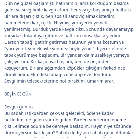
Dün ne güzel başlamıştı hatırlarsın, ama korktuğum başıma
geldi ve sevgilimle kavga ettim. Her şey iyi başlamıştı halbuki.
Bir ara dışarı çıktık, ben sosisli sandviç almak istedim,
hanımefendi karşı çıktı. Neymiş, yürüyerek yemek
yenilmezmiş. Durduk yerde kavga çıktı. Sonunda dayanamayıp
karşıdaki lokantaya gittim ve patlıcan musakka söyledim.
Garson tabağı getirir getirmez hatunun yanına koştum ve
"yürüyerek yemek öyle yenmez böyle yenir" diyerek elimde
tabak yürümeye başladım. Bir yandan da musakkayı yemeye
çalışıyorum. Kız kaçmaya başladı, ben de peşinden
koşuyorum. Bir ara ağzımdan köpükler çıktığını farkedince
durakladım. Elimdeki tabağı çöpe atıp eve döndüm.
Sevgilimin telesekreterine not bıraktım, umarım arar.
BEşİNCİ GÜN
Sevgili günlük,
Bu sabah İstikbal'den çek-yat gelecekti, öğlene kadar
bekledim, ne gelen var ne giden. Birden sinirlerim tepeme
çıktı, elimde odunla beklemeye başladım. Hayır, niye sözünde
durmuyorsun kardeşim? Sabah dediysen sabah getir. Adamlar