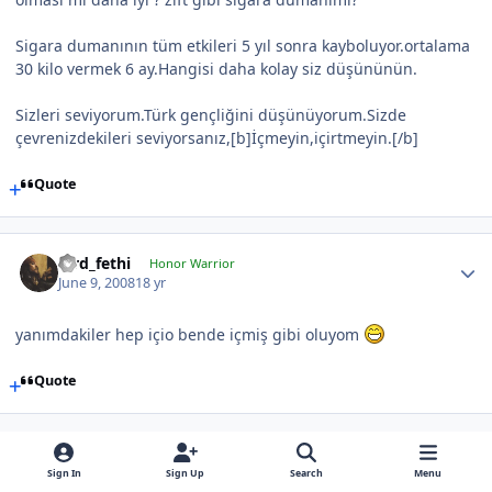
Sigara dumanının tüm etkileri 5 yıl sonra kayboluyor.ortalama
30 kilo vermek 6 ay.Hangisi daha kolay siz düşününün.
Sizleri seviyorum.Türk gençliğini düşünüyorum.Sizde
çevrenizdekileri seviyorsanız,[b]İçmeyin,içirtmeyin.[/b]
Quote
lord_fethi
Honor Warrior
June 9, 2008
18 yr
yanımdakiler hep içio bende içmiş gibi oluyom
Quote
Sign In
Sign Up
Search
Menu