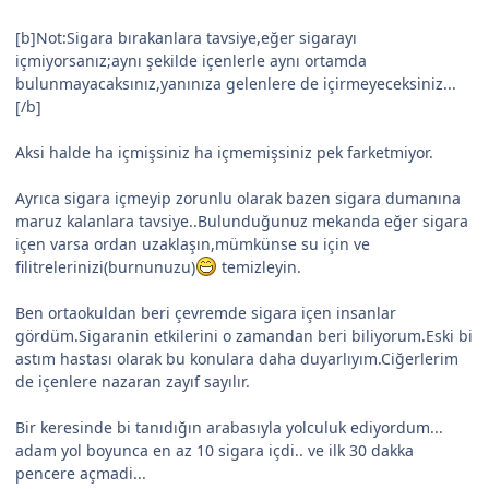
[b]Not:Sigara bırakanlara tavsiye,eğer sigarayı
içmiyorsanız;aynı şekilde içenlerle aynı ortamda
bulunmayacaksınız,yanınıza gelenlere de içirmeyeceksiniz...
[/b]
Aksi halde ha içmişsiniz ha içmemişsiniz pek farketmiyor.
Ayrıca sigara içmeyip zorunlu olarak bazen sigara dumanına
maruz kalanlara tavsiye..Bulunduğunuz mekanda eğer sigara
içen varsa ordan uzaklaşın,mümkünse su için ve
filitrelerinizi(burnunuzu)
temizleyin.
Ben ortaokuldan beri çevremde sigara içen insanlar
gördüm.Sigaranin etkilerini o zamandan beri biliyorum.Eski bi
astım hastası olarak bu konulara daha duyarlıyım.Ciğerlerim
de içenlere nazaran zayıf sayılır.
Bir keresinde bi tanıdığın arabasıyla yolculuk ediyordum...
adam yol boyunca en az 10 sigara içdi.. ve ilk 30 dakka
pencere açmadi...