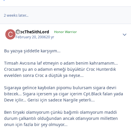
2 weeks later...
CrocTheSithLord
Honor Warrior
February 20, 2006
20 yr
Bu yazıya şiddetle karşıyım...
Timsah Avcısına laf etmeyin o adam benim kahramanım...
Crocsam şu an o adamın emeği büyüktür Croc Hunterdık
evvelden sonra Croc a düştük ya neyse...
Sigaraya gelince kaybolan pipomu bulursam sigara devri
bitecek... Sigara içersem ya cigar içerim Cpt.Black falan yada
Deve içilir... Gerisi için sadece Nargile yeterli...
Ben tiryaki olamıyorum çünkü bağımlı olamıyorum maddi
durum çalkantılı olduğundan ancak otlanıyorum milletten
onun için fazla bir şey olmuyor...