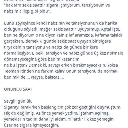
"bak tam sekiz saattir sigara içmiyorum, tansiyonum ve
nabzım cillop gibi oldu".
Bunu söyleyince kendi nabzının ve tansiyonunun da harika
olduğunu söyledi, meğer sekiz saattir uyuyormuş. Aptal işte,
ben ne diyorum o ne diyor. Yalnız laf aramızda, kafama takıldı
gerçekten, demek ki günde sekiz saat uyuyan bir sigara
tiryakisinin tansiyonu ve nabzı da günde bir kere
normalleşiyor. E peki, tansiyon ve nabız günde üç kez normale
dönemeyeceğine göre benim kazancım
ne bu işten? Demek ki, savaşı erken bırakmayacaksın. Yoksa
Teoman itinden ne farkım kalır? Onun tansiyonu da normal,
benimki de.... Neyse, bakıcaz....
ONUNCU SAAT
Sevgili günlük,
Sigarayı bırakırken başlangıcın çok zor geçtiğini duymuştum.
Hiç de değilmiş. Az önce yemek yedim, iştahım açılmış,
yemeklerin tadını daha iyi aldım. Yıllardır ilk kez yemeğin
üzerine sigara içmeyeceğim.