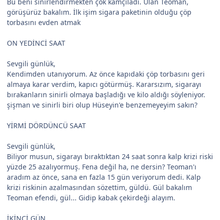
Bu beni sinirlendirmekten çok kamçıladı. Ulan Teoman,
görüşürüz bakalım. İlk işim sigara paketinin olduğu çöp
torbasını evden atmak
ON YEDİNCİ SAAT
Sevgili günlük,
Kendimden utanıyorum. Az önce kapıdaki çöp torbasını geri
almaya karar verdim, kapıcı götürmüş. Kararsızım, sigarayı
bırakanların sinirli olmaya başladığı ve kilo aldığı söyleniyor.
şişman ve sinirli biri olup Hüseyin'e benzemeyeyim sakın?
YİRMİ DÖRDÜNCÜ SAAT
Sevgili günlük,
Biliyor musun, sigarayı bıraktıktan 24 saat sonra kalp krizi riski
yüzde 25 azalıyormuş. Fena değil ha, ne dersin? Teoman'ı
aradım az önce, sana en fazla 15 gün veriyorum dedi. Kalp
krizi riskinin azalmasından sözettim, güldü. Gül bakalım
Teoman efendi, gül... Gidip kabak çekirdeği alayım.
İKİNCİ GÜN