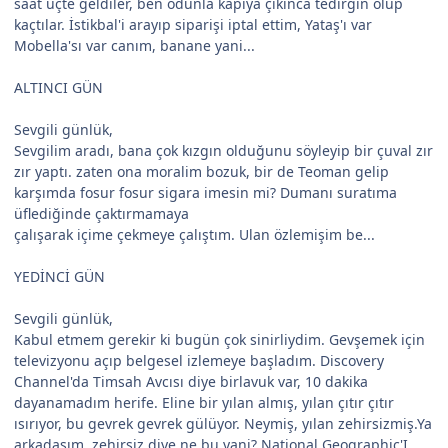
saat üçte geldiler, ben odunla kapıya çıkınca tedirgin olup
kaçtılar. İstikbal'i arayıp siparişi iptal ettim, Yataş'ı var
Mobella'sı var canım, banane yani...
ALTINCI GÜN
Sevgili günlük,
Sevgilim aradı, bana çok kızgın olduğunu söyleyip bir çuval zır
zır yaptı. zaten ona moralim bozuk, bir de Teoman gelip
karşımda fosur fosur sigara imesin mi? Dumanı suratıma
üflediğinde çaktırmamaya
çalışarak içime çekmeye çalıştım. Ulan özlemişim be...
YEDİNCİ GÜN
Sevgili günlük,
Kabul etmem gerekir ki bugün çok sinirliydim. Gevşemek için
televizyonu açıp belgesel izlemeye başladım. Discovery
Channel'da Timsah Avcısı diye birlavuk var, 10 dakika
dayanamadım herife. Eline bir yılan almış, yılan çıtır çıtır
ısırıyor, bu gevrek gevrek gülüyor. Neymiş, yılan zehirsizmiş.Ya
arkadaşım, zehirsiz diye ne bu yani? National Geographic'I