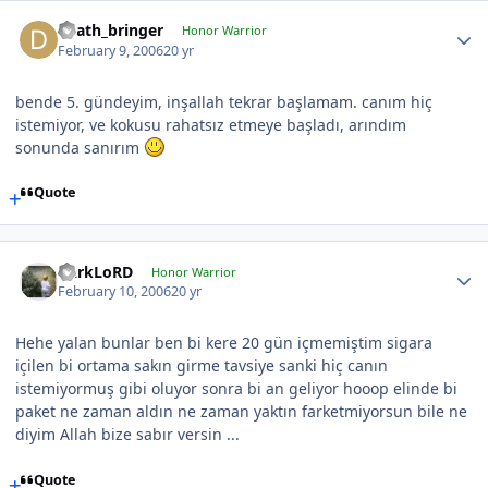
death_bringer
Honor Warrior
February 9, 2006
20 yr
bende 5. gündeyim, inşallah tekrar başlamam. canım hiç
istemiyor, ve kokusu rahatsız etmeye başladı, arındım
sonunda sanırım
Quote
DarkLoRD
Honor Warrior
February 10, 2006
20 yr
Hehe yalan bunlar ben bi kere 20 gün içmemiştim sigara
içilen bi ortama sakın girme tavsiye sanki hiç canın
istemiyormuş gibi oluyor sonra bi an geliyor hooop elinde bi
paket ne zaman aldın ne zaman yaktın farketmiyorsun bile ne
diyim Allah bize sabır versin ...
Quote