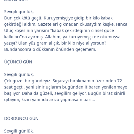
Sevgili günlük,
Dün çok kötü geçti. Kuruyemişçiye gidip bir kilo kabak
çekirdeği aldım. Gazeteleri çıkmadan okusaydım keşke, Hıncal
Uluç köşesinin yarısını "kabak çekirdeğinin cinsel güce
katkıları"na ayırmış. Allahım, ya kuruyemişçi de okumuşsa
yazıyı? Ulan yüz gram al çık, bir kilo niye alıyorsun?
Bundansonra o dükkanın önünden geçemem.
ÜÇÜNCÜ GÜN
Sevgili günlük,
Çok güzel bir gündeyiz. Sigarayı bırakmamın üzerinden 72
saat geçti, yani sinir uçlarım bugünden itibaren yenilenmeye
başlıyor. Daha da güzeli, sevgilim geliyor. Bugün biraz sinirli
gibiyim, kızın yanında arıza yapmasam bari...
DÖRDÜNCÜ GÜN
Sevgili günlük,