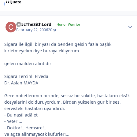
Quote
CrocTheSithLord
Honor Warrior
February 22, 2006
20 yr
Sigara ile ilgili bir yazı da benden gelsin fazla başlık
kirletmeyelim diye buraya ekliyorum...
gelen mailden alıntıdır
Sigara Tercihli Elveda
Dr. Aslan MAYDA
Gece nobetlerimin birinde, sessiz bir vakitte, hastalarin eksIk
dosyalarini dolduruyordum. Birden yukselen gur bir ses,
servisteki hastalari uyandirdi.
- Bu nasil adâlet
- Yeter!...
- Doktor!.. Hemsire!..
Ve agza alinmayacak kufurler!...