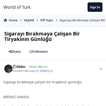
Jump to content
World of Turk
Sign In
Home
YAŞAM
Off Topic
Sigarayı Bırakmaya Çalışan Bir
Sigarayı Bırakmaya Çalışan Bir
Tiryakinin Günlüğü
Share
Followers
TuGhAn
Honor Warrior
Posted
February 8, 2006
20 yr
Sigarayı bırakmaya çalışan bir tiryakinin günlüğü
BİRİNCİ DAKİKA