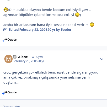
:D musakkaa olayına bende koptum cok iyiydi yaw ..
agzından köpükler çıkarak kosmasıda cok iyi
)
acaba bir arkadasım bana öyle kossa ne tepki veririm
Edited
February 23, 2006
20 yr
by Teedor
Quote
Mr Alone
WT Uyesi
February 23, 2006
20 yr
croc. gerçekten çok etkiledi beni. ewet bende sigara içiyorum
ama çok kez bırakmaya çalışsamda yine nefsime yenik
düştüm...
Quote
2 years later...