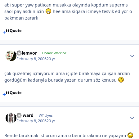
abi super yaw patlıcan musakka olayında kopdum superms
saol paylasdıın icin
hee ama sigara icmeye tesvik ediyor o
bakmdan zararlı
Quote
kelemvor
Honor Warrior
February 8, 2006
20 yr
çok güzelmiş içmiyorum ama içipte bırakmaya çalışanlardan
gördüğüm kadarıyla burada yazan durum söz konusu
Quote
Howard
WT Uyesi
February 8, 2006
20 yr
Bende bırakmak istiorum ama o beni bırakmıo ne yapayım