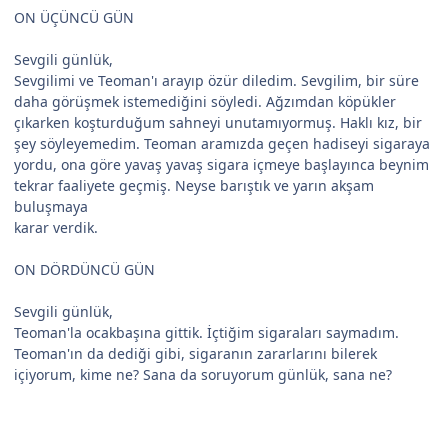
ON ÜÇÜNCÜ GÜN
Sevgili günlük,
Sevgilimi ve Teoman'ı arayıp özür diledim. Sevgilim, bir süre
daha görüşmek istemediğini söyledi. Ağzımdan köpükler
çıkarken koşturduğum sahneyi unutamıyormuş. Haklı kız, bir
şey söyleyemedim. Teoman aramızda geçen hadiseyi sigaraya
yordu, ona göre yavaş yavaş sigara içmeye başlayınca beynim
tekrar faaliyete geçmiş. Neyse barıştık ve yarın akşam
buluşmaya
karar verdik.
ON DÖRDÜNCÜ GÜN
Sevgili günlük,
Teoman'la ocakbaşına gittik. İçtiğim sigaraları saymadım.
Teoman'ın da dediği gibi, sigaranın zararlarını bilerek
içiyorum, kime ne? Sana da soruyorum günlük, sana ne?